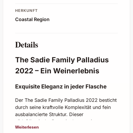
HERKUNFT
Coastal Region
Details
The Sadie Family Palladius
2022 – Ein Weinerlebnis
Exquisite Eleganz in jeder Flasche
Der The Sadie Family Palladius 2022 besticht
durch seine kraftvolle Komplexität und fein
ausbalancierte Struktur. Dieser
südafrikanische Rotwein, komponiert von
Weiterlesen
einer der renommiertesten Weingüter des