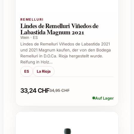
Geschenk für Weinkenner an
Geburtstagen oder Jubiläen
REMELLURI
Begleitung zu festlichen Dinnern und
Lindes de Remelluri Viñedos de
Labastida Magnum 2021
besonderen Familienfeiern
Aussergewöhnliches Präsent zu
Wein · ES
Lindes de Remelluri Viñedos de Labastida 2021
Weihnachten und Neujahr
und 2021 Magnum kaufen, der von den Bodega
Exklusive Aufmerksamkeit für
Remelluri in D.O.Ca. Rioja hergestellt wurde.
Geschäftspartner und Kunden
Reifung in Holz…
ES
La Rioja
Einsatzmöglichkeiten &
Genussmomente
33,24 CHF
34,95 CHF
Der The Sadie Family Palladius 2022 eignet
Auf Lager
sich hervorragend als Begleiter zu gehobenen
Speisen wie Lamm, Wild oder reichhaltigen
Eintöpfen. Seine elegante Struktur macht ihn
auch zu einem idealen Wein für eine stilvolle
Weinverkostung oder als Highlight bei einer