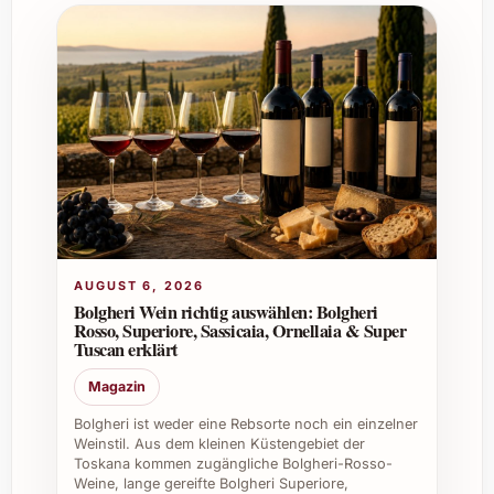
sich positiv auf Qualität und Umwelt auswirkt.
8. Kann der Wein auch als Investition
betrachtet werden?
Aufgrund seines Ansehens und seiner
Lagerfähigkeit ist der Palladius 2022 eine
interessante Wahl für Weinliebhaber, die Wert
auf Wertzuwachs legen.
Individuelle Tipps und Vorteile
AUGUST 6, 2026
Bolgheri Wein richtig auswählen: Bolgheri
Privat:
Perfekt für festliche
Rosso, Superiore, Sassicaia, Ornellaia & Super
Tuscan erklärt
Familienessen, exklusive Dinnerpartys,
Weihnachtsabende und Silvesterfeiern.
Magazin
Beruflich:
Ideal für Firmenevents, als
Bolgheri ist weder eine Rebsorte noch ein einzelner
Kundengeschenk oder für den Einsatz in
Weinstil. Aus dem kleinen Küstengebiet der
der gehobenen Gastronomie und bei
Toskana kommen zugängliche Bolgheri-Rosso-
Weine, lange gereifte Bolgheri Superiore,
Spezialkellereien.