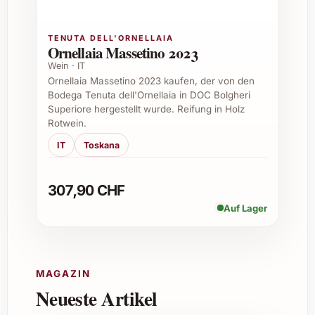
5. Wie sollte der Wein serviert werden?
TENUTA DELL'ORNELLAIA
Ornellaia Massetino 2023
Am besten leicht temperiert bei 16-18 °C und
vor dem Genuss für etwa eine Stunde
Wein · IT
Ornellaia Massetino 2023 kaufen, der von den
dekantieren, damit sich sein Aroma
Bodega Tenuta dell'Ornellaia in DOC Bolgheri
vollständig entfalten kann.
Superiore hergestellt wurde. Reifung in Holz
Rotwein.
6. Passt dieser Wein auch zu veganen
IT
Toskana
Gerichten?
Ja, der Wein harmoniert besonders gut mit
307,90 CHF
vollmundigen veganen Gerichten wie
Auf Lager
marinierten Pilzen, geröstetem Gemüse oder
herzhaften Linsen-Currys.
7. Ist der Wein umweltbewusst produziert?
MAGAZIN
Neueste Artikel
Die Sadie Family legt grossen Wert auf
nachhaltigen und ökologischen Weinbau, was