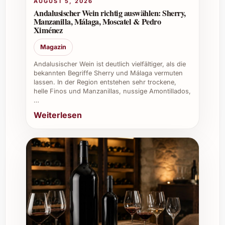
AUGUST 5, 2026
Geschäftsessen und Empfängen.
Andalusischer Wein richtig auswählen: Sherry,
Manzanilla, Málaga, Moscatel & Pedro
Ximénez
Bestellen Sie den Kumeu River Estate
Chardonnay 2024 und erleben Sie einen
Magazin
Wein, der mit seiner ausgewogenen
Andalusischer Wein ist deutlich vielfältiger, als die
Komplexität und harmonischen Fruchtigkeit
bekannten Begriffe Sherry und Málaga vermuten
jeden Schluck zu einem besonderen Moment
lassen. In der Region entstehen sehr trockene,
macht.
helle Finos und Manzanillas, nussige Amontillados,
…
Weiterlesen