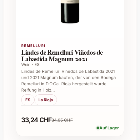
Ja, insbesondere zu milden und cremigen
Käsesorten wie Brie oder Camembert
harmoniert er ausgezeichnet.
Gibt es eine Bio-Zertifizierung oder
nachhaltige Produktion?
REMELLURI
Lindes de Remelluri Viñedos de
Labastida Magnum 2021
Das Weingut legt grossen Wert auf
umweltschonende Anbaumethoden und
Wein · ES
Lindes de Remelluri Viñedos de Labastida 2021
nachhaltige Bewirtschaftung, auch wenn
und 2021 Magnum kaufen, der von den Bodega
dieser Wein nicht explizit biozertifiziert ist.
Remelluri in D.O.Ca. Rioja hergestellt wurde.
Reifung in Holz…
Ist der Kumeu River Estate Chardonnay
ES
La Rioja
2024 vegan?
Ja, für die Klärung und Verarbeitung werden
33,24 CHF
34,95 CHF
keine tierischen Produkte verwendet, somit
Auf Lager
ist der Wein veganfreundlich.