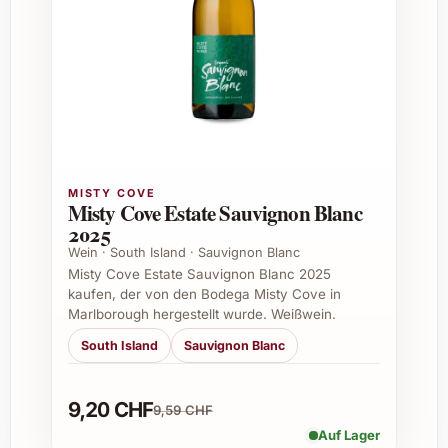
Vielzahl von Speisen und Gelegenheiten.
Einsatzzwecke – Viña Las Niñas Mapuche
2023
Festliche Anlässe wie Weihnachten oder
Silvester
Sommerfeste und Grillpartys
MISTY COVE
Feierliche Familienessen
Misty Cove Estate Sauvignon Blanc
Geschenke für Weinliebhaber und
2025
Kenner
Wein · South Island · Sauvignon Blanc
Verwendung in der Gastronomie und bei
Misty Cove Estate Sauvignon Blanc 2025
Caterings
kaufen, der von den Bodega Misty Cove in
Marlborough hergestellt wurde. Weißwein.
Firmenevents als elegante Begleitung
Erweiterung Ihres Weinkellers mit einem
South Island
Sauvignon Blanc
besonderen Tropfen
9,20 CHF
Warum Viña Las Niñas Mapuche 2023
9,59 CHF
bestellen?
Auf Lager