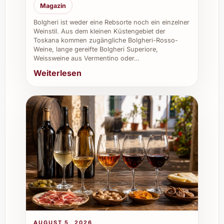
Magazin
Stimmung.
Sommerfeste: Erfrischend und elegant
Bolgheri ist weder eine Rebsorte noch ein einzelner
Weinstil. Aus dem kleinen Küstengebiet der
als Begleiter zum Grill oder Buffet.
Toskana kommen zugängliche Bolgheri-Rosso-
Caterings & Gastronomie:
Weine, lange gereifte Bolgheri Superiore,
Eindrucksvolle Auswahl für
Weissweine aus Vermentino oder…
anspruchsvolle Gäste.
Weiterlesen
Restaurants: Ideal für die Karte, um
Vielfalt und Exotik zu bieten.
Weinkeller: Wertvolle Ergänzung für
Sammler und Liebhaber spezieller
Weine.
Firmenevents: Stilvolles Getränk für den
geschäftlichen Anlass, das Gespräche
bereichert.
AUGUST 5, 2026