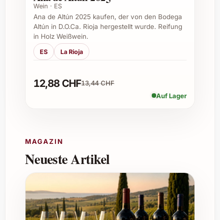
ideale Trinktemperatur liegt bei 16 bis 18
Wein · ES
Grad Celsius.
Ana de Altún 2025 kaufen, der von den Bodega
Altún in D.O.Ca. Rioja hergestellt wurde. Reifung
in Holz Weißwein.
Ist der Jahrgang 2021 ein gutes Investment?
ES
La Rioja
Ja, der Jahrgang gilt als qualitativ
12,88 CHF
herausragend und bietet neben Genuss
13,44 CHF
auch Wertsteigerungspotenzial für
Auf Lager
Weinliebhaber und Sammler.
MAGAZIN
Woher stammen die Trauben für diesen Wein?
Neueste Artikel
Die Trauben kommen aus den besten
Parzellen des kleinen, aber renommierten
Bordeaux-Weinguts Vieux Château Certan
in Pomerol.