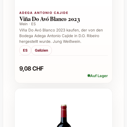
Geburtstagsfeiern und besondere
ADEGA ANTONIO CAJIDE
Viña Do Avó Blanco 2023
Jubiläen
Romantische Dinner und Hochzeitsfeiern
Wein · ES
Viña Do Avó Blanco 2023 kaufen, der von den
Weihnachten und festliche Feiertage
Bodega Adega Antonio Cajide in D.O. Ribeiro
Firmengeschenke für Geschäftspartner
hergestellt wurde. Jung Weißwein.
und Kunden
ES
Galizien
Exklusive Einladungen und festliche
Events
9,08 CHF
Tipps für den Genuss und
Auf Lager
Einsatzmöglichkeiten
Ideal als Begleiter zu rotem Fleisch,
Wildgerichten und gereiftem Käse
Optimal bei Temperaturen von 16-18 °C
servieren
Vor dem Genuss dekantieren, um die
Aromen voll zu entfalten