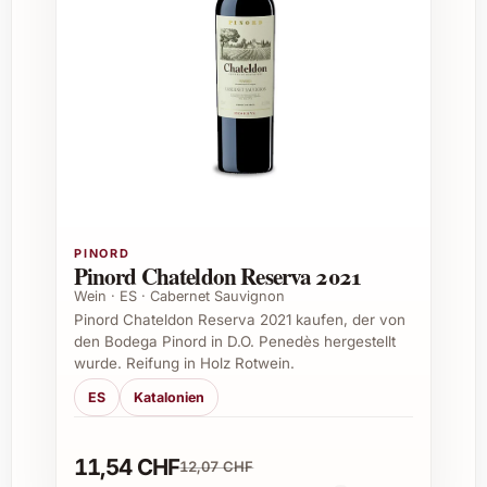
Perfekt zum Einlagern im Weinkeller für
besondere Momente
FAQ zu Vieux Château Certan 2021
Was macht Vieux Château Certan 2021 besonders?
Der Wein zeichnet sich durch eine
perfekte Verbindung von Eleganz,
PINORD
Komplexität und nachhaltigem
Pinord Chateldon Reserva 2021
Geschmack aus, dank der sorgfältigen
Wein · ES · Cabernet Sauvignon
Auswahl der Trauben und der
Pinord Chateldon Reserva 2021 kaufen, der von
den Bodega Pinord in D.O. Penedès hergestellt
traditionellen Weinbereitung.
wurde. Reifung in Holz Rotwein.
ES
Katalonien
Wie lange kann der Vieux Château Certan 2021
gelagert werden?
11,54 CHF
12,07 CHF