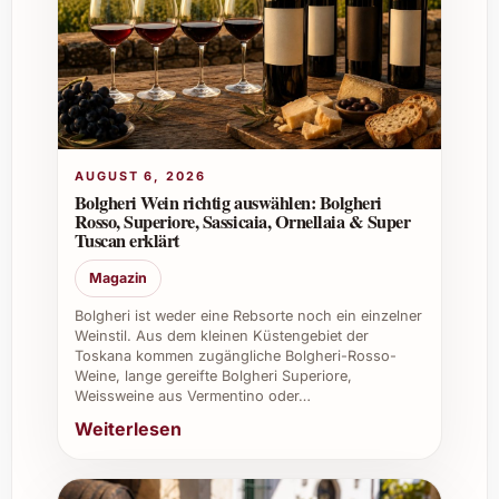
Welche Aromen sind typisch für den Vieux Château
Certan 2021?
Typisch sind Noten von schwarzen
Beeren, Pflaumen, feinen Gewürzen,
Trüffel, und manchmal ein Hauch von
AUGUST 6, 2026
Bolgheri Wein richtig auswählen: Bolgheri
Tabak und Leder.
Rosso, Superiore, Sassicaia, Ornellaia & Super
Tuscan erklärt
Ist der Wein auch für besondere Anlässe oder als
Magazin
Geschenk geeignet?
Bolgheri ist weder eine Rebsorte noch ein einzelner
Weinstil. Aus dem kleinen Küstengebiet der
Absolut. Seine Exklusivität macht ihn zum
Toskana kommen zugängliche Bolgheri-Rosso-
Weine, lange gereifte Bolgheri Superiore,
perfekten Geschenk für anspruchsvolle
Weissweine aus Vermentino oder…
Genießer und einen festen Platz bei
Weiterlesen
festlichen Veranstaltungen.