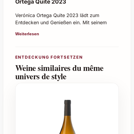
Ortega Quite 2023
Verónica Ortega Quite 2023 lädt zum
Entdecken und Genießen ein. Mit seinem
ausgewogenen Bouquet und der eleganten
Weiterlesen
Struktur passt er hervorragend zu
verschiedensten Anlässen. Ob als Geschenk
oder zum selbst degustieren – dieser
ENTDECKUNG FORTSETZEN
Jahrgang überzeugt durch Qualität und
Weine similaires du même
Charakter.
univers de style
Ideale Anlässe zum Verschenken
Geburtstagsfeiern
Weihnachten und festliche Feiertage
Hochzeiten und Jubiläen
Firmengeschenke und Kundenpräsente
Einzugspartys und Sommerfeste