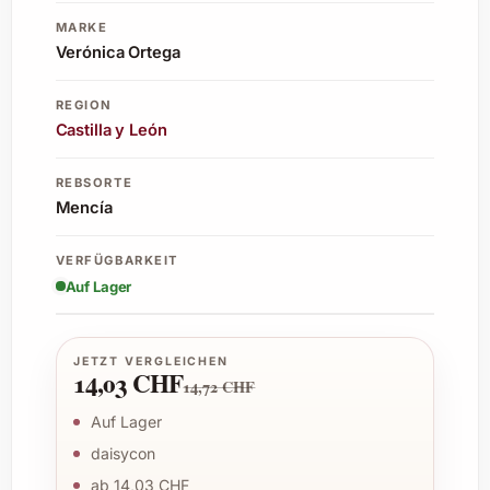
MARKE
Verónica Ortega
REGION
Castilla y León
REBSORTE
Mencía
VERFÜGBARKEIT
Auf Lager
JETZT VERGLEICHEN
14,03 CHF
14,72 CHF
Auf Lager
daisycon
ab 14,03 CHF