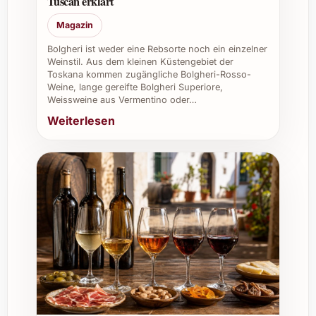
Tuscan erklärt
für anspruchsvolle Weinkarten und
Lagerung für besondere Anlässe.
Magazin
Firmenevents und Kundenpräsente:
Bolgheri ist weder eine Rebsorte noch ein einzelner
Ausdruck von Wertschätzung und Stil –
Weinstil. Aus dem kleinen Küstengebiet der
ein ideales Geschenk für
Toskana kommen zugängliche Bolgheri-Rosso-
Weine, lange gereifte Bolgheri Superiore,
Geschäftspartner und Mitarbeiter.
Weissweine aus Vermentino oder…
Weiterlesen
Verónica Ortega Quite 2023 ist somit eine
ausgezeichnete Wahl für vielfältige
Gelegenheiten, die Genuss und Freude
miteinander verbinden.