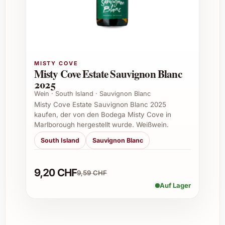
4. Passt Verónica Ortega Quite 2023 zu
vegetarischen Gerichten?
Ja, der Wein harmoniert gut mit Gerichten auf
Basis von Pilzen, gegrilltem Gemüse oder
MISTY COVE
aromatischen Saucen.
Misty Cove Estate Sauvignon Blanc
2025
5. Wie empfehle ich Verónica Ortega Quite
Wein · South Island · Sauvignon Blanc
2023 zu servieren?
Misty Cove Estate Sauvignon Blanc 2025
kaufen, der von den Bodega Misty Cove in
Optimal temperiert bei etwa 16 bis 18 Grad
Marlborough hergestellt wurde. Weißwein.
Celsius servieren. Vor dem Genuss empfiehlt
South Island
Sauvignon Blanc
sich ein kurzes Dekantieren, um das volle
Aroma zu entfalten.
9,20 CHF
9,59 CHF
6. Eignet sich der Wein für festliche
Auf Lager
Anlässe?
Absolut, der ausgewogene Charakter macht