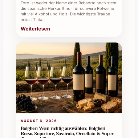
Tipps und Vorteile für private und
Toro ist weder der Name einer Rebsorte noch steht
berufliche Anlässe
die spanische Herkunft nur für schwere Rotweine
mit viel Alkohol und Holz. Die wichtigste Traube
heisst Tinta…
Private Feiern:
Ideal für festliche
Weiterlesen
Dinner, Geburtstage oder entspannte
Abende mit Freunden.
Weihnachten und Silvester:
Ein
stilvolles Geschenk und ein eleganter
Begleiter zu Weihnachtsmenüs und
Silvesterpartys.
Sommerfeste und Grillabende:
Passt
dank ausgewogener Säure auch zu
leichteren Gerichten und gegrilltem
Fleisch.
Catering und Gastronomie:
Verleiht
jedem Menü eine exklusive Note,
begeistert Gäste mit seinem
AUGUST 6, 2026
facettenreichen Geschmack.
Bolgheri Wein richtig auswählen: Bolgheri
Rosso, Superiore, Sassicaia, Ornellaia & Super
Restaurants und Weinkeller:
Perfekt