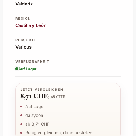
Valderiz
REGION
Castilla y León
REBSORTE
Various
VERFÜGBARKEIT
Auf Lager
JETZT VERGLEICHEN
8,71 CHF
9,08 CHF
Auf Lager
daisycon
ab 8,71 CHF
Ruhig vergleichen, dann bestellen