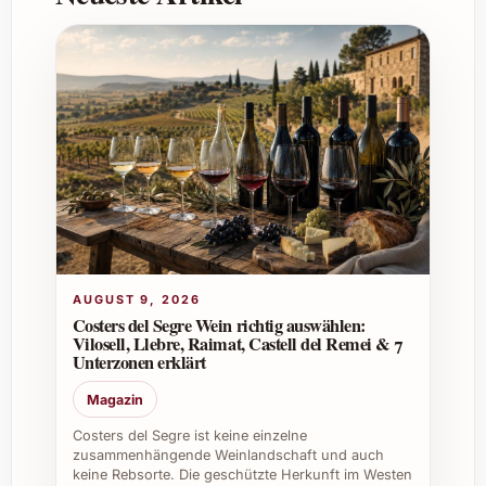
Welche anderen Anlässe eignen sich für
den Einsatz von Valdehermoso Joven
2024?
Der Wein ist vielseitig genug, um sowohl bei
privaten Feiern wie Familienessen als auch
bei beruflichen Events, Caterings, in der
Gastronomie oder in Restaurants Einsatz zu
finden.
Individuelle Tipps für den privaten und
AUGUST 9, 2026
beruflichen Gebrauch
Costers del Segre Wein richtig auswählen:
Vilosell, Llebre, Raimat, Castell del Remei & 7
Privat eignet sich der Valdehermoso
Unterzonen erklärt
Joven 2024 ideal für Familienfeste,
Magazin
Grillabende oder als unkomplizierter
Begleiter zu leichten Menüs.
Costers del Segre ist keine einzelne
zusammenhängende Weinlandschaft und auch
Im beruflichen Kontext kann er stilvoll
keine Rebsorte. Die geschützte Herkunft im Westen