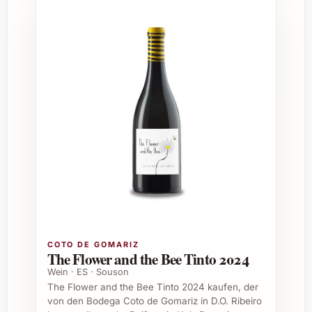
Häufig gestellte Fragen zu
Valdehermoso Joven 2024
Was zeichnet den Valdehermoso Joven
2024 besonders aus?
Der Valdehermoso Joven 2024 überzeugt
durch seine jugendliche Frische, seine
fruchtigen Aromen und die leichte
Trinkbarkeit, was ihn zu einem idealen Wein
für vielseitige Genussmomente macht.
Welche Speisen passen am besten zu
diesem Wein?
COTO DE GOMARIZ
The Flower and the Bee Tinto 2024
Leichte Speisen wie Salate, Meeresfrüchte,
Wein · ES · Souson
Tapas und frische Käseplatten ergänzen den
The Flower and the Bee Tinto 2024 kaufen, der
Wein optimal und heben seine frischen,
von den Bodega Coto de Gomariz in D.O. Ribeiro
fruchtigen Noten hervor.