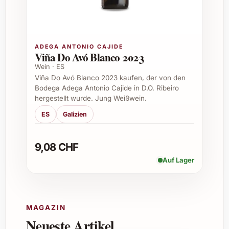
Anlässen wie Geburtstagen, Weihnachten
oder Sommerpartys, aber auch zu
ungezwungenen Momenten und geselligen
Abenden.
ADEGA ANTONIO CAJIDE
Viña Do Avó Blanco 2023
Kann Valdehermoso Joven 2024 auch als
Wein · ES
Geschenk verwendet werden?
Viña Do Avó Blanco 2023 kaufen, der von den
Bodega Adega Antonio Cajide in D.O. Ribeiro
hergestellt wurde. Jung Weißwein.
Absolut. Seine ansprechende Frische und das
attraktive Design machen ihn zu einer sehr
ES
Galizien
geschätzten Geschenkidee für Weinliebhaber
und Gelegenheiten aller Art.
9,08 CHF
Ist dieser Wein vegan oder bio-zertifiziert?
Auf Lager
Informationen zur veganen Herstellung oder
Bio-Zertifizierung sind meist auf dem Etikett
oder der Webseite des Weinguts zu finden,
MAGAZIN
am besten direkt beim Hersteller nachfragen.
Neueste Artikel