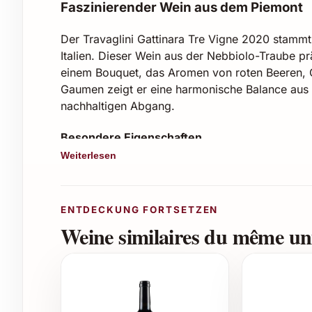
Faszinierender Wein aus dem Piemont
Der Travaglini Gattinara Tre Vigne 2020 stamm
Italien. Dieser Wein aus der Nebbiolo-Traube prä
einem Bouquet, das Aromen von roten Beeren, G
Gaumen zeigt er eine harmonische Balance aus k
nachhaltigen Abgang.
Besondere Eigenschaften
Weiterlesen
Rebsorte:
100% Nebbiolo
Jahrgang:
2020
Alkoholgehalt:
ca. 13,5 % Vol.
ENTDECKUNG FORTSETZEN
Geschmack:
trocken, mit dezenter Fruch
Weine similaires du même uni
Ausbau:
klassischer Ausbau im Holzfass, d
Perfekte Genussmomente
Travaglini Gattinara Tre Vigne 2020 passt ausgez