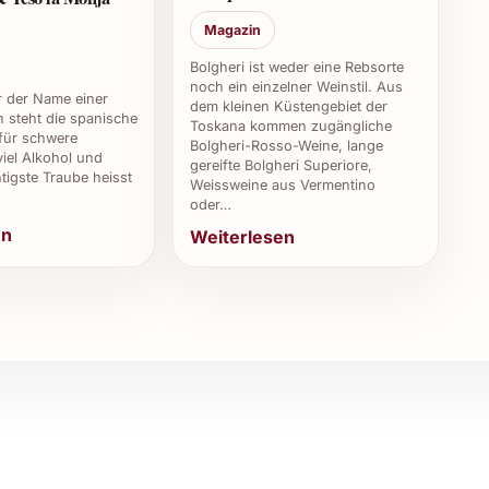
n guter Wein für Weinkenner?
Magazin
xität und Herkunft sehr geschätzt.
Bolgheri ist weder eine Rebsorte
noch ein einzelner Weinstil. Aus
r der Name einer
essen?
dem kleinen Küstengebiet der
 steht die spanische
Toskana kommen zugängliche
für schwere
Bolgheri-Rosso-Weine, lange
gen Runden oder hochwertigen Menüs in Restaurants
viel Alkohol und
gereifte Bolgheri Superiore,
tigste Traube heisst
Weissweine aus Vermentino
oder…
Travaglini Gattinara Tre Vigne 2020
en
Weiterlesen
r stilvolle Silvestergalas – dieser Wein begeistert
einem aromatischen Profil. Auch für Sommerfeste und
nd Genussqualität mit.
geschenk oder bei Firmenevents, wo nachhaltiger
 Weinkellern hat Travaglini Gattinara Tre Vigne 2020
 besondere Geschmackserlebnisse zu bieten.
e Eleganz eines Piemont-Weins, der Tradition und