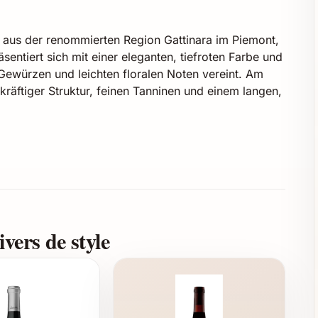
t aus der renommierten Region Gattinara im Piemont,
sentiert sich mit einer eleganten, tiefroten Farbe und
ewürzen und leichten floralen Noten vereint. Am
räftiger Struktur, feinen Tanninen und einem langen,
tsüsse und würzigen Noten
vers de style
er Tiefe und Komplexität verleiht
eichnet zu kräftigen Fleischgerichten wie Rindsfilet,