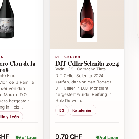
e. Der Wein entfaltet sein volles Potential sowohl
einproben.
e
ve Aufmerksamkeit zum Weihnachtsfest – dieser Wein
assen. Auch für Firmengeschenke, Business-Events
 Wahl, die Eindruck hinterlässt.
RO
DIT CELLER
ro Clon de la
DIT Celler Selenita 2024
 Travaglini Gattinara Tre Vigne 2020
018
Wein · ES · Garnacha Tinta
into Fino
DIT Celler Selenita 2024
Gattinara Tre Vigne 2020?
kaufen, der von den Bodega
Clon de la Familia
DIT Celler in D.O. Montsant
 der von den
 einer historisch bedeutenden Weinbauregion im
hergestellt wurde. Reifung in
o Moro in D.O.
Holz Rotwein.
uero hergestellt
ng in Holz…
ES
Katalonien
rwendet?
illa y León
er edelsten roten Rebsorten Italiens.
CHF
9,70 CHF
Auf Lager
Auf Lager