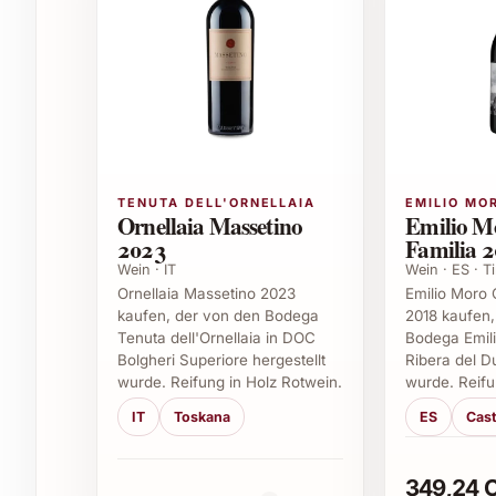
Wild oder Lamm, aber auch zu gereiftem Hartkäs
bei festlichen Dinners als auch bei stilvollen W
Ideal als Geschenk und für besondere Anläss
Ob zum Geburtstag, Jahrestag oder als exklusi
begeistert Weinkenner und Genießer gleicherm
oder besondere Feiern ist er eine hervorragende
TENUTA DELL'ORNELLAIA
EMILIO MO
Ornellaia Massetino
Emilio Mo
Ausführliche Fragen und Antworten zum
2023
Familia 2
Wein · IT
Wein · ES · T
1. Aus welcher Region stammt der Travaglini 
Ornellaia Massetino 2023
Emilio Moro 
kaufen, der von den Bodega
2018 kaufen,
Er kommt aus dem Gattinara-Gebiet im Piemont,
Tenuta dell'Ornellaia in DOC
Bodega Emili
Bolgheri Superiore hergestellt
Ribera del D
Norden Italiens.
wurde. Reifung in Holz Rotwein.
wurde. Reifu
2. Welche Rebsorte wird für diesen Wein ve
IT
Toskana
ES
Cast
Der Wein besteht zu 100 % aus Nebbiolo, einer d
349,24 