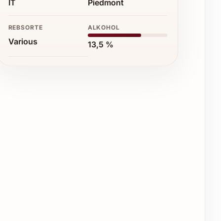
IT
Piedmont
REBSORTE
ALKOHOL
Various
13,5 %