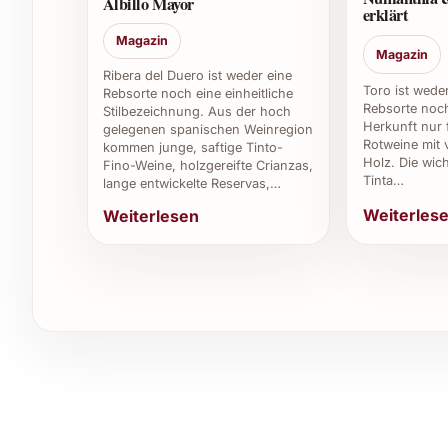
Albillo Mayor
7. Ist Travaglini Gattinara Tre Vigne 2020 ei
erklärt
Magazin
Ja, er wird von Kennern für seine Tiefe, Komple
Magazin
Ribera del Duero ist weder eine
Toro ist wede
8. Wo kann man diesen Wein am besten geni
Rebsorte noch eine einheitliche
Rebsorte noch
Stilbezeichnung. Aus der hoch
Herkunft nur 
gelegenen spanischen Weinregion
Zum Beispiel bei besonderen Anlässen, geselli
Rotweine mit 
kommen junge, saftige Tinto-
oder zu Hause.
Holz. Die wich
Fino-Weine, holzgereifte Crianzas,
Tinta…
lange entwickelte Reservas,…
Individuelle Tipps für den Einsatz des 
Weiterles
Weiterlesen
Ob private Feiern, festliche Weihnachtsessen ode
Ihre Gäste mit seiner eleganten Struktur und s
Outdoor-Caterings bringt er italienisches Flair u
Firmenkunden schätzen ihn als exklusives Gast
Eindruck gefragt ist. In der Gastronomie und in
einen festen Platz, um anspruchsvollen Gästen
Bestellen Sie jetzt und erleben Sie die typisch