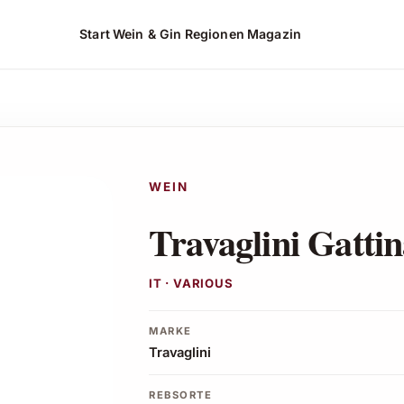
Start
Wein & Gin
Regionen
Magazin
ot ansehen*
WEIN
Travaglini Gatti
IT · VARIOUS
MARKE
Travaglini
REBSORTE