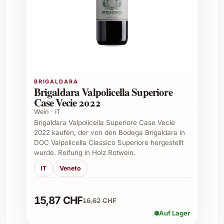
Hochzeiten und Verlobungen
Firmenfeiern und Networking-Events
Dankeschön-Geschenke für
Geschäftspartner
Sommerfeste und Grillabende
Vielfältige Einsatzmöglichkeiten von
BRIGALDARA
Brigaldara Valpolicella Superiore
Tradición Fino 12 Años
Case Vecie 2022
Wein · IT
Aperitif bei festlichen Menüs
Brigaldara Valpolicella Superiore Case Vecie
Begleitung zu Tapas und mediterraner
2022 kaufen, der von den Bodega Brigaldara in
Küche
DOC Valpolicella Classico Superiore hergestellt
Erfrischendes Getränk auf
wurde. Reifung in Holz Rotwein.
Sommerfesten
IT
Veneto
Elegante Ergänzung im Weinkeller für
besondere Momente
15,87 CHF
Highlights bei Firmenevents und
16,62 CHF
Caterings
Auf Lager