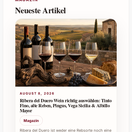
Weintradition.
Neueste Artikel
Welche Trinktemperatur wird empfohlen?
Eine Temperatur zwischen 7 und 10 °C bringt
die frischen, nussigen Noten und das feine
Mundgefühl am besten zur Geltung.
Kann Tradición Fino 12 Años auch als
Geschenk dienen?
Absolut, es ist ein geschätztes Geschenk für
Liebhaber edler Weine und ideal für festliche
Anlässe wie Geburtstage oder Firmenjubiläen.
AUGUST 8, 2026
Ribera del Duero Wein richtig auswählen: Tinto
Fino, alte Reben, Pingus, Vega Sicilia & Albillo
Individuelle Tipps und Vorteile für den
Mayor
Einsatz von Tradición Fino 12 Años
Magazin
Private Anlässe
Ribera del Duero ist weder eine Rebsorte noch eine