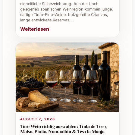
einheitliche Stilbezeichnung. Aus der hoch
gelegenen spanischen Weinregion kommen junge,
Perfekt für entspannte Sommerabende
saftige Tinto-Fino-Weine, holzgereifte Crianzas,
mit Freunden, kombiniert mit kleinen
lange entwickelte Reservas,…
Snacks
Weiterlesen
Wunderbare Ergänzung bei Weihnachts-
und Silvesterfeiern
Ein geschätztes Geschenk für
Feinschmecker in der Familie
Berufliche Anlässe
Professioneller Aperitif bei Firmenevents
oder Business-Empfängen
Ideal für Caterings mit mediterranem
Thema
Ergänzt das Angebot von hochwertigen
Restaurants und Bars
AUGUST 7, 2026
Ein Highlight für den Weinkeller von
Toro Wein richtig auswählen: Tinta de Toro,
Matsu, Pintia, Numanthia & Teso la Monja
Gastronomen, die ihren Gästen