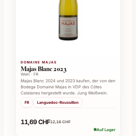
Geburtstage und Jubiläen
Hochzeiten und Verlobungen
Weihnachten und Neujahrspartys
Firmenfeiern und Firmengeschenke
Sommerfeste und Gartenpartys
Häufige Fragen zu Torelló Reserva
Brut Nature Magnum 2017
DOMAINE MAJAS
Majas Blanc 2023
Was zeichnet den Brut Nature Stil aus?
Wein · FR
Majas Blanc 2024 und 2023 kaufen, der von den
Brut Nature bedeutet, dass kein zugesetzter
Bodega Domaine Majas in VDP des Côtes
Zucker (Dosage) nach der Flaschengärung
Catalanes hergestellt wurde. Jung Weißwein.
hinzugefügt wird. Dies verleiht dem Cava
FR
Languedoc-Roussillon
einen besonders trockenen und puren
Charakter.
11,69 CHF
12,16 CHF
Wie lange kann man den Cava lagern?
Auf Lager