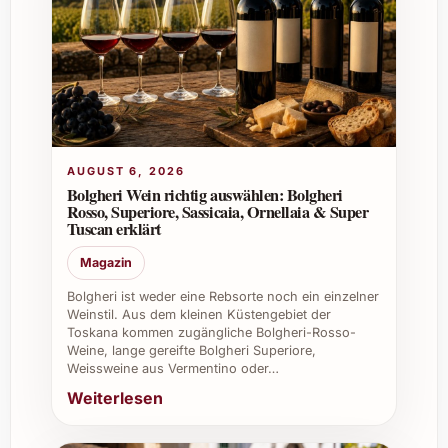
Leichte Fischgerichte, Sushi, Meeresfrüchte,
aber auch gereifte Käsearten harmonieren
wunderbar mit diesem Cava.
Ist dieser Cava auch für vegane Ernährung
geeignet?
AUGUST 6, 2026
Ja, Torelló produziert diesen Cava ohne
Bolgheri Wein richtig auswählen: Bolgheri
tierische Hilfsmittel, was ihn für Veganer
Rosso, Superiore, Sassicaia, Ornellaia & Super
Tuscan erklärt
geeignet macht.
Magazin
Empfehlungen für private und
Bolgheri ist weder eine Rebsorte noch ein einzelner
geschäftliche Anlässe
Weinstil. Aus dem kleinen Küstengebiet der
Toskana kommen zugängliche Bolgheri-Rosso-
Der Torelló Reserva Brut Nature Magnum
Weine, lange gereifte Bolgheri Superiore,
Weissweine aus Vermentino oder…
2017 ist der ideale Begleiter für diverse
Weiterlesen
Gelegenheiten:
Private Feste:
Dank seiner eleganten