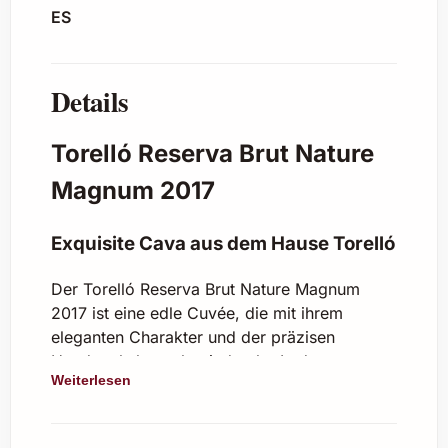
ES
Details
Torelló Reserva Brut Nature
Magnum 2017
Exquisite Cava aus dem Hause Torelló
Der Torelló Reserva Brut Nature Magnum
2017 ist eine edle Cuvée, die mit ihrem
eleganten Charakter und der präzisen
Handwerkskunst beeindruckt. In der
Weiterlesen
Magnum-Flasche präsentiert, entfaltet dieser
Brut Nature auf ideale Weise seine feine
Perlage und sein vielschichtiges Bouquet. Ein