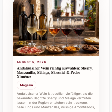
Frische passt er bestens zu
Geburtstagen, Familienfesten und als
Highlight an Weihnachten oder Silvester.
Sommer- und Gartenpartys:
Seine
spritzige und leichte Art macht jede
gesellige Runde unvergesslich.
Gastronomie und Catering:
Perfekte
Präsentation in grosser Flasche für
stilvolle Empfänge und Menüs in
Restaurants und auf Events.
AUGUST 5, 2026
Firmenevents:
Eindrucksvolles
Andalusischer Wein richtig auswählen: Sherry,
Geschenk oder Begleitung bei
Manzanilla, Málaga, Moscatel & Pedro
Ximénez
Feierlichkeiten, die Genuss und Klasse
verbinden.
Magazin
Weinkeller und Sammler:
Die
Andalusischer Wein ist deutlich vielfältiger, als die
Magnumflasche bereichert jede
bekannten Begriffe Sherry und Málaga vermuten
Sammlung durch ihre Lagerfähigkeit und
lassen. In der Region entstehen sehr trockene,
exquisite Qualität.
helle Finos und Manzanillas, nussige Amontillados,
…