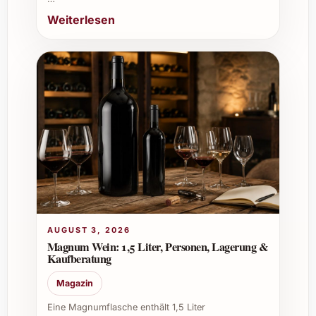
Dieser Cava ist eine wunderbare Einladung,
Weiterlesen
Lebensfreude zu teilen und besondere
Momente zu zelebrieren. Gönnen Sie sich und
Ihren Gästen diesen Spitzen-Brut Nature –
eine Garantie für Freude und Genuss.
AUGUST 3, 2026
Magnum Wein: 1,5 Liter, Personen, Lagerung &
Kaufberatung
Magazin
Eine Magnumflasche enthält 1,5 Liter