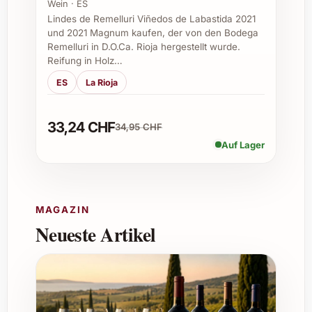
Wein · ES
Kann man Torelló Reserva Brut Nature
Lindes de Remelluri Viñedos de Labastida 2021
und 2021 Magnum kaufen, der von den Bodega
Magnum 2017 auch zum Kochen
Remelluri in D.O.Ca. Rioja hergestellt wurde.
verwenden?
Reifung in Holz…
ES
La Rioja
Ja, er eignet sich hervorragend für raffinierte
Saucen oder zum Ablöschen, besonders bei
Fisch- und Meeresfrüchterezepten.
33,24 CHF
34,95 CHF
Auf Lager
Gibt es eine besondere Geschichte hinter
der Marke Torelló?
Torelló ist ein traditionsreiches Weingut aus
MAGAZIN
Katalonien, das seit Generationen
Neueste Artikel
hochwertige Cavas mit grossem Respekt vor
der Natur und Handwerk herstellt.
Welche Gerichte passen besonders gut
hierzu?