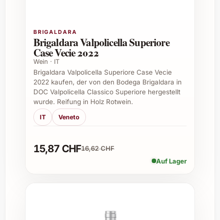
Vielfältige Einsatzmöglichkeiten
Dieser edle Wein glänzt nicht nur als feiner
BRIGALDARA
Brigaldara Valpolicella Superiore
Tropfen zum puren Genuss, sondern lässt
Case Vecie 2022
sich auch hervorragend zu exquisiten
Wein · IT
Desserts, gereiftem Käse oder als Begleiter
Brigaldara Valpolicella Superiore Case Vecie
zu festlichen Speisen kombinieren. Er eignet
2022 kaufen, der von den Bodega Brigaldara in
sich ausserdem ideal als Barrique-
DOC Valpolicella Classico Superiore hergestellt
Ausgangsbasis in der gehobenen
wurde. Reifung in Holz Rotwein.
Gastronomie.
IT
Veneto
Tipps für passende Anlässe
15,87 CHF
16,62 CHF
Elegante Dinnerpartys und festliche
Auf Lager
Menüs
Weihnachts- und Silvesterfeiern
Hochzeiten und Jubiläen
Firmengeschenke und Kundenevents
Sommerfeste mit Freunden und Familie