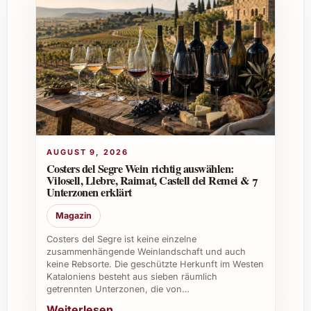
hervorragenden Auslese mit gutem
Zuckergehalt und intensiver Aromatik führten.
Kann man den Wein auch nach dem Öffnen
noch lagern?
Geöffnet sollte der Wein innerhalb von 3-5
Tagen konsumiert werden, am besten kühl
gelagert und verschlossen, um Aromenverlust
zu vermeiden.
AUGUST 9, 2026
Costers del Segre Wein richtig auswählen:
Vilosell, Llebre, Raimat, Castell del Remei & 7
Individuelle Tipps für den privaten und
Unterzonen erklärt
beruflichen Gebrauch
Magazin
Ideal als Geschenk für Weinliebhaber zu
Costers del Segre ist keine einzelne
festlichen Anlässen wie Weihnachten
zusammenhängende Weinlandschaft und auch
oder Jubiläen
keine Rebsorte. Die geschützte Herkunft im Westen
Kataloniens besteht aus sieben räumlich
Bereichert das Angebot bei
getrennten Unterzonen, die von…
Sommerfesten und besonderen Feiern
Weiterlesen