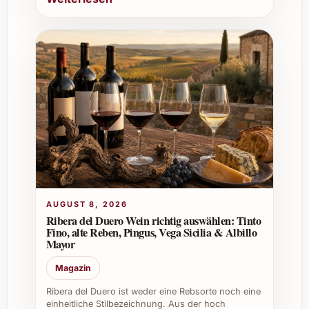
zuhause
Perfekt für den Einsatz bei
hochwertigen Caterings, Firmenevents
und Businesspräsenten
Bereichert die Speisekarte in
Restaurants als exquisites Dessertwein-
Angebot
Ist eine wertvolle Ergänzung für den
eigenen Weinkeller und für längerfristige
Investitionen
Gönnen Sie sich oder Ihren Liebsten mit dem
Tokaji Oremus Aszú 5 Puttonyos 2019 ein
AUGUST 8, 2026
unvergleichliches Geschmackserlebnis voller
Ribera del Duero Wein richtig auswählen: Tinto
Eleganz und Tradition. Ob als Genussmoment
Fino, alte Reben, Pingus, Vega Sicilia & Albillo
Mayor
alleine oder als glanzvoller Begleiter zu
besonderen Feiern – dieser Wein bringt edle
Magazin
Süße und harmonische Finesse in jeden
Ribera del Duero ist weder eine Rebsorte noch eine
Anlass.
einheitliche Stilbezeichnung. Aus der hoch