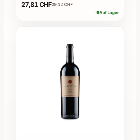
27,81 CHF
Celsius ist ideal, um die volle Aromenvielfalt
29,12 CHF
zu entfalten. Ein Dekantieren von etwa 30
Auf Lager
Minuten empfiehlt sich, um den Geschmack
zu intensivieren.
3. Zu welchen Speisen passt dieser Wein
besonders gut?
Er harmoniert wunderbar mit kräftigen
Fleischgerichten wie Rinderbraten, Wild und
reifem Käse, ergänzt aber auch
ausgezeichnet mediterrane Speisen.
4. Wie lange kann man den Tenuta Luce La
Vite Lucente 2022 lagern?
Dank seiner hervorragenden Struktur ist
dieser Wein reif für eine Lagerung von bis zu
zehn Jahren, wobei er mit der Zeit noch an