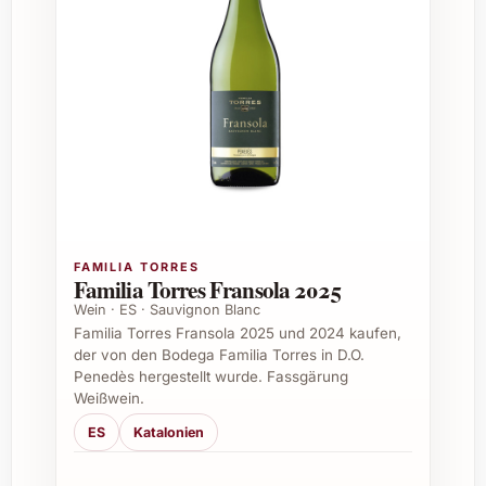
Sommerfeste und Grillabende
Danke-Geschenke oder private
Einladungen
Häufig gestellte Fragen zu Tenuta
Luce La Vite Lucente 2022
1. Aus welchen Rebsorten besteht Tenuta
Luce La Vite Lucente 2022?
FAMILIA TORRES
Der Wein wird aus den beiden erlesenen
Familia Torres Fransola 2025
Rebsorten Merlot und Cabernet Sauvignon
Wein · ES · Sauvignon Blanc
hergestellt, was ihm seine raffinierte Struktur
Familia Torres Fransola 2025 und 2024 kaufen,
und Tiefe verleiht.
der von den Bodega Familia Torres in D.O.
Penedès hergestellt wurde. Fassgärung
Weißwein.
2. Wie sollte der Wein am besten serviert
werden?
ES
Katalonien
Eine Trinktemperatur von 16 bis 18 Grad