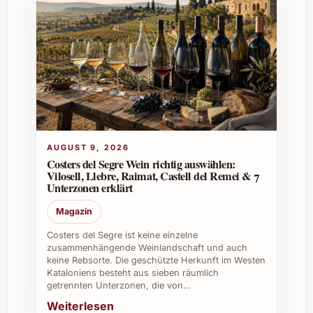
Ideal für festliche Anlässe, Jubiläen, stilvolle
Dinner oder um Freunden und Familie eine
besondere Freude zu bereiten.
8. Kann man Tenuta Luce La Vite Lucente
2022 auch gut zu Geschenken
kombinieren?
Ja, er lässt sich hervorragend mit
AUGUST 9, 2026
kulinarischen Genüssen wie hochwertigen
Costers del Segre Wein richtig auswählen:
Olivenölen, Feinkost oder edlem Geschirr
Vilosell, Llebre, Raimat, Castell del Remei & 7
kombinieren und ergibt ein elegantes
Unterzonen erklärt
Geschenkset.
Magazin
Tipps und Vorteile für den vielseitigen
Costers del Segre ist keine einzelne
zusammenhängende Weinlandschaft und auch
Einsatz
keine Rebsorte. Die geschützte Herkunft im Westen
Kataloniens besteht aus sieben räumlich
Tenuta Luce La Vite Lucente 2022 ist ein
getrennten Unterzonen, die von…
echter Allrounder, der sowohl im privaten als
Weiterlesen