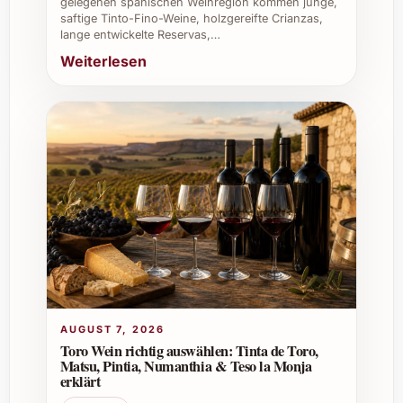
gelegenen spanischen Weinregion kommen junge,
verspricht ausdrucksstarken Genuss und ist
saftige Tinto-Fino-Weine, holzgereifte Crianzas,
lange entwickelte Reservas,…
die perfekte Wahl, um Erinnerungen zu
Weiterlesen
schaffen – gönnen Sie sich und Ihren Lieben
dieses unvergleichliche Geschmackserlebnis.
AUGUST 7, 2026
Toro Wein richtig auswählen: Tinta de Toro,
Matsu, Pintia, Numanthia & Teso la Monja
erklärt