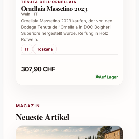
TENUTA DELL'ORNELLAIA
Komplexität gewinnt.
Ornellaia Massetino 2023
Wein · IT
5. Ist der Wein vegan oder enthält er
Ornellaia Massetino 2023 kaufen, der von den
tierische Bestandteile?
Bodega Tenuta dell'Ornellaia in DOC Bolgheri
Superiore hergestellt wurde. Reifung in Holz
Tenuta Luce La Vite Lucente 2022 wird ohne
Rotwein.
tierische Hilfsmittel bei der Klärung
IT
Toskana
hergestellt und ist somit für eine vegane
Ernährung geeignet.
307,90 CHF
6. Woher stammt der Wein genau?
Auf Lager
Der Wein stammt aus der renommierten
Tenuta Luce in der Toskana, einer Region, die
für ihre hervorragenden Rotweine bekannt ist.
MAGAZIN
Neueste Artikel
7. Welche Trinkgelegenheit eignet sich
besonders für diesen Wein?