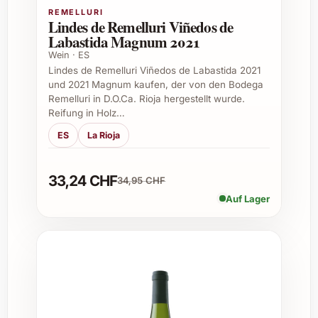
Empfehlungen für den Genuss:
REMELLURI
Lindes de Remelluri Viñedos de
Labastida Magnum 2021
Passt hervorragend zu festlichen
Wein · ES
Fleischgerichten, Wild und gereiftem
Lindes de Remelluri Viñedos de Labastida 2021
Käse
und 2021 Magnum kaufen, der von den Bodega
Ideal als Begleiter zu einem gemütlichen
Remelluri in D.O.Ca. Rioja hergestellt wurde.
Abendessen oder einem besonderen
Reifung in Holz…
Genuss-Moment
ES
La Rioja
Auch als Geschenk für Weinliebhaber
und Kenner sehr geschätzt
33,24 CHF
34,95 CHF
Anlässe für Tenuta Luce La Vite Lucente
Auf Lager
2022 als Geschenk:
Geburtstag
Jubiläum und Hochzeiten
Weihnachten und Silvester
Firmenfeiern und besondere
Geschäftstermine