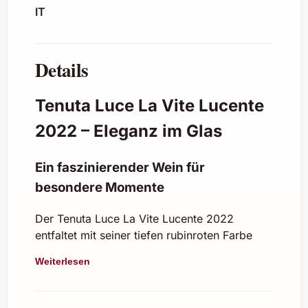
IT
Details
Tenuta Luce La Vite Lucente
2022 – Eleganz im Glas
Ein faszinierender Wein für
besondere Momente
Der Tenuta Luce La Vite Lucente 2022
entfaltet mit seiner tiefen rubinroten Farbe
und dem komplexen Bouquet aus dunklen
Weiterlesen
Beeren, feinen Gewürznoten sowie einem
Hauch Vanille pure Faszination. Dieser
toskanische Rotwein verbindet die Eleganz