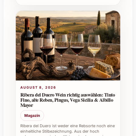
auch im beruflichen Umfeld eine
beeindruckende Figur macht.
Private Feiern:
Veredelt festliche
Anlässe von Weihnachten über Silvester
bis zu Sommerfesten und
Geburtstagsfeiern.
Catering und Gastronomie:
Perfekte
Ergänzung auf Weinkarten, bietet
anspruchsvollen Gästen einen
unvergesslichen Geschmack.
Firmenanlässe:
Ideal als Geschenk für
Geschäftspartner oder zum Empfang bei
AUGUST 8, 2026
Firmenevents und Jubiläen.
Ribera del Duero Wein richtig auswählen: Tinto
Fino, alte Reben, Pingus, Vega Sicilia & Albillo
Weinkeller:
Aufgrund seines
Mayor
Lagerpotenzials eine wertvolle
Ergänzung für Weinliebhaber und
Magazin
Sammler.
Ribera del Duero ist weder eine Rebsorte noch eine
einheitliche Stilbezeichnung. Aus der hoch
Der Tenuta Luce La Vite Lucente 2022