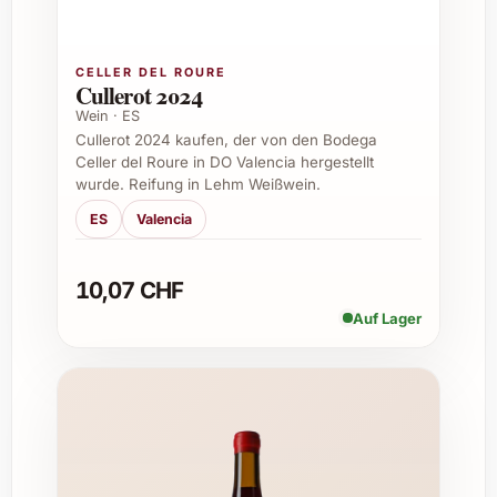
Alkoholgehalt:
Ca. 13 % Vol.
Serviertemperatur:
8-12°C
CELLER DEL ROURE
Cullerot 2024
Empfehlungen für Anlässe und
Wein · ES
Geschenkideen
Cullerot 2024 kaufen, der von den Bodega
Celler del Roure in DO Valencia hergestellt
Der Swartberg Wingerde Miracle Bush White
wurde. Reifung in Lehm Weißwein.
2022 eignet sich perfekt für folgende
ES
Valencia
Situationen:
Feierliche Anlässe wie Geburtstage und
10,07 CHF
Jubiläen
Auf Lager
Weihnachtsfeiern und Silvesterpartys
Sommerliche Garten- und Grillfeste
Firmengeschenke oder als stilvolle
Aufmerksamkeit bei Geschäftsessen
Mitbringsel für Weinliebhaber und enge
Freunde