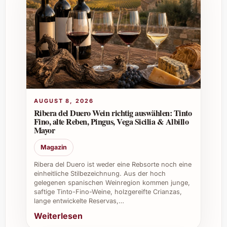
Nachhaltigkeitszertifizierung?
Viele Weine aus der Region setzen auf
nachhaltigen Anbau. Bitte informieren Sie sich
direkt beim Händler oder Produzenten für
detaillierte Angaben.
Ist der Miracle Bush White 2022 gut zum
Verschenken geeignet?
AUGUST 8, 2026
Ribera del Duero Wein richtig auswählen: Tinto
Fino, alte Reben, Pingus, Vega Sicilia & Albillo
Aufgrund seines eleganten Charakters und
Mayor
der ansprechenden Flaschenausstattung ist
der Wein ein hervorragendes Geschenk für
Magazin
Weinliebhaber und vielfältige Anlässe.
Ribera del Duero ist weder eine Rebsorte noch eine
einheitliche Stilbezeichnung. Aus der hoch
Gibt es spezielle Lagerhinweise?
gelegenen spanischen Weinregion kommen junge,
saftige Tinto-Fino-Weine, holzgereifte Crianzas,
lange entwickelte Reservas,…
Der Wein sollte dunkel, kühl und liegend
Weiterlesen
gelagert werden, um seine Qualität