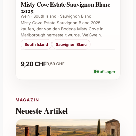
Misty Cove Estate Sauvignon Blanc
frische Salate und leichte asiatische Speisen.
2025
Auch als Aperitif macht er eine gute Figur.
Wein · South Island · Sauvignon Blanc
Misty Cove Estate Sauvignon Blanc 2025
Bei welcher Temperatur wird der Wein
kaufen, der von den Bodega Misty Cove in
serviert?
Marlborough hergestellt wurde. Weißwein.
South Island
Sauvignon Blanc
Empfohlen wird eine Serviertemperatur
zwischen 8 und 12 Grad Celsius, damit sich
die Aromen voll entfalten können.
9,20 CHF
9,59 CHF
Auf Lager
Woher stammen die Trauben des Miracle
Bush White?
Die Trauben wachsen in den kühlen
MAGAZIN
Höhenlagen der Swartberg Mountains in
Neueste Artikel
Südafrika, was dem Wein seine besondere
Frische verleiht.
Hat der Wein eine Bio- oder