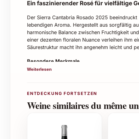
Ein faszinierender Rosé für vielfältig
Der Sierra Cantabria Rosado 2025 beeindruckt m
lebendigen Aroma. Hergestellt aus sorgfältig au
harmonische Balance zwischen Fruchtigkeit und
einer dezenten floralen Nuance verleihen ihm e
Säurestruktur macht ihn angenehm leicht und per
Besondere Merkmale
Weiterlesen
Herkunft: Rioja, Spanien
Jahrgang: 2025
Rebsorte: Tempranillo & Garnacha
ENTDECKUNG FORTSETZEN
Alkoholgehalt: ca. 13 %
Weine similaires du même uni
Serviertemperatur: 8-10 °C
Perfekte Einsatzmöglichkeiten
Ideal als Aperitif oder zum leichten Somm