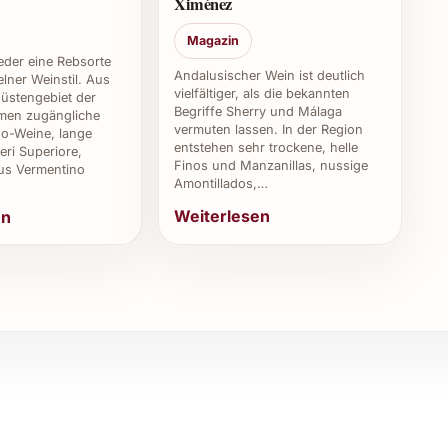
Ximénez
eitnahen Genuss bestimmt, eine lange Lagerung wird
oren gehen kann.
Magazin
weder eine Rebsorte
 Cantabria Rosado besonders?
Andalusischer Wein ist deutlich
lner Weinstil. Aus
vielfältiger, als die bekannten
üstengebiet der
Begriffe Sherry und Málaga
en zugängliche
tilvollen Dinnerpartys, festlichen Feiern sowie als
vermuten lassen. In der Region
o-Weine, lange
entstehen sehr trockene, helle
eri Superiore,
Finos und Manzanillas, nussige
us Vermentino
Amontillados,…
Weiterlesen
en
ive Sierra Cantabria, verzichten auf tierische
ute Sicherheit empfiehlt sich die Nachfrage beim
 2025 am besten kaufen?
fachgeschäften, online bei renommierten Weinshops
fliche Anlässe