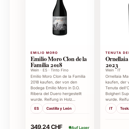
Perfekt zu mediterranen Gerichten, Tapas 
Eignet sich gut für Grillabende und Pickni
Empfehlenswert für festliche Anlässe wie
Tipps für passende Anlässe zum Verschenke
Als stilvolles Geschenk zu Weihnachten ode
Für Einladungen und Dinnerpartys als Da
EMILIO MORO
TENUTA DE
Zur Einweihung oder Jubiläumsfeier
Emilio Moro Clon de la
Ornellaia
Für Weinliebhaber als besonderes Präsent
Familia 2018
2023
Wein · ES · Tinto Fino
Wein · IT
Lassen Sie sich von der lebhaften Frische und d
Emilio Moro Clon de la Familia
Ornellaia Ma
2025 verführen. Ob zum eigenen Genuss oder al
2018 kaufen, der von den
kaufen, der
unvergesslichen Weissweinmoment.
Bodega Emilio Moro in D.O.
Tenuta dell'
Ribera del Duero hergestellt
Bolgheri Supe
wurde. Reifung in Holz…
wurde. Reifu
Häufig gestellte Fragen zum Sierra Ca
ES
Castilla y León
IT
Tosk
1. Aus welchen Trauben wird der Sierra Canta
349,24 CHF
Der Rosado 2025 basiert vorwiegend auf den R
Auf Lager