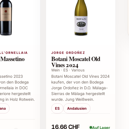
und frischen Salaten
cks
 Geburtstage und Hochzeiten
n
r Silvester
nkeschön
LL'ORNELLAIA
JORGE ORDOÑEZ
 Massetino
Botani Moscatel Old
Vines 2024
Wein · ES · Various
er aromatischen Vielfalt des Sierra Cantabria Rosado
ssetino 2023
Botani Moscatel Old Vines 2024
s Geschenk – dieser Rosé sorgt stets für einen
 von den Bodega
kaufen, der von den Bodega
Ornellaia in DOC
Jorge Ordoñez in D.O. Málaga-
riore hergestellt
Sierras de Málaga hergestellt
ng in Holz Rotwein.
wurde. Jung Weißwein.
ntabria Rosado 2025
ana
ES
Andalusien
bria Rosado 2025 hergestellt?
16,66 CHF
ebsorten Tempranillo und Garnacha, welche ihm
Auf Lager