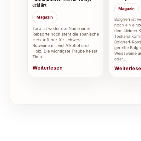
Der Sierra Cantabria Rosado ist eher für den z
erklärt
nicht empfohlen, da der frische Charakter verl
Magazin
Magazin
Bolgheri ist 
6. Für welche Anlässe eignet sich der Sierra
noch ein einze
Toro ist weder der Name einer
dem kleinen K
Rebsorte noch steht die spanische
Toskana komm
Er passt hervorragend zu sommerlichen Festen, s
Herkunft nur für schwere
Bolgheri-Ross
Aperitif bei Empfängen und Firmenevents.
Rotweine mit viel Alkohol und
gereifte Bolgh
Holz. Die wichtigste Traube heisst
Weissweine a
Tinta…
7. Ist Sierra Cantabria Rosado 2025 vegan?
oder…
Weiterlesen
Weiterles
Die meisten Rosados aus der Region Rioja, inklus
Schönungsmittel und gelten als vegan. Für absol
Händler.
8. Wo kann man den Sierra Cantabria Rosado
Erhältlich ist der Wein in spezialisierten Wein
oder direkt beim Weingut.
Vorteile und Tipps für private und beru