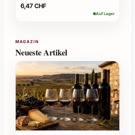
Jahren, wobei sich die Aromatik mit der
6,47 CHF
Zeit positiv entwickelt.
Auf Lager
Welche Charaktereigenschaften macht diesen
Chablis besonders?
MAGAZIN
Der Wein zeichnet sich durch seine
Neueste Artikel
elegante Mineralität, eine lebendige
Frische und typischen Aromen von
grünem Apfel, Zitrusfrüchten und
dezenten floralen Nuancen aus.
Ist dieser Wein vegan oder biologisch hergestellt?
Samuel Billaud legt Wert auf nachhaltige
Weinbergspflege, jedoch variieren Bio-
und Vegan-Zertifikate je nach Jahrgang.