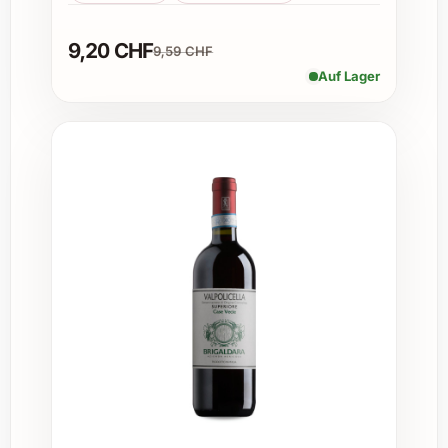
Er veredelt festliche Menüs und lädt ein zum
entspannten Degustieren.
9,20 CHF
9,59 CHF
Auf Lager
Geschenk für Weinliebhaber an
Geburtstagen oder Jubiläen
Als edle Aufmerksamkeit an
Weihnachten oder Neujahr
Für festliche Dinnerpartys und
sommerliche Gartenfeste
Als besondere Weinbegleitung bei
Firmenevents oder Businessdinners
Perfekt für den eigenen Weinkeller oder
zur Aufbewahrung als Wertanlage
Warum Samuel Billaud Chablis 1er Cru
Les Vaillons 2022 bestellen?
Lassen Sie sich von der Klarheit und
Präzision dieses Chablis begeistern. Der