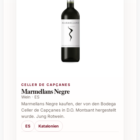
Auch leichtere Pastagerichte oder mild
gewürzte asiatische Gerichte ergänzen
ihn hervorragend.
Wie bewahrt man diesen Wein am besten auf?
Am besten kühl, dunkel und liegend bei
konstanten Temperaturen um 12-15 °C
lagern, um seine Frische und Struktur
langfristig zu erhalten.
CELLER DE CAPÇANES
Marmellans Negre
Wein · ES
Wie lange kann man den Wein lagern?
Marmellans Negre kaufen, der von den Bodega
Celler de Capçanes in D.O. Montsant hergestellt
Dank seiner klassischen Struktur und
wurde. Jung Rotwein.
guten Säure eignet sich der Wein in der
ES
Katalonien
Regel für eine Lagerung von etwa 5 bis 8