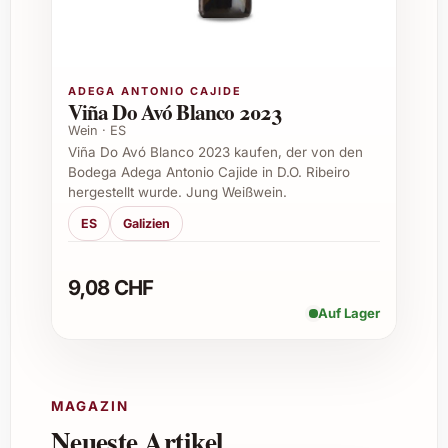
In welcher Form wird Ritme +Ritme 2023 geliefert?
Die Zusammenstellung wird hochwertig
ADEGA ANTONIO CAJIDE
verpackt geliefert, damit Qualität und
Viña Do Avó Blanco 2023
Frische garantiert sind und das
Wein · ES
Viña Do Avó Blanco 2023 kaufen, der von den
Auspacken zum Genuss wird.
Bodega Adega Antonio Cajide in D.O. Ribeiro
hergestellt wurde. Jung Weißwein.
ES
Galizien
Wie lange ist Ritme +Ritme 2023 haltbar?
Jedes enthaltene Element weist eine
9,08 CHF
angemessene Haltbarkeit auf. Detaillierte
Auf Lager
Informationen finden Sie auf der
jeweiligen Verpackung, um optimale
Genussmomente zu gewährleisten.
MAGAZIN
Neueste Artikel