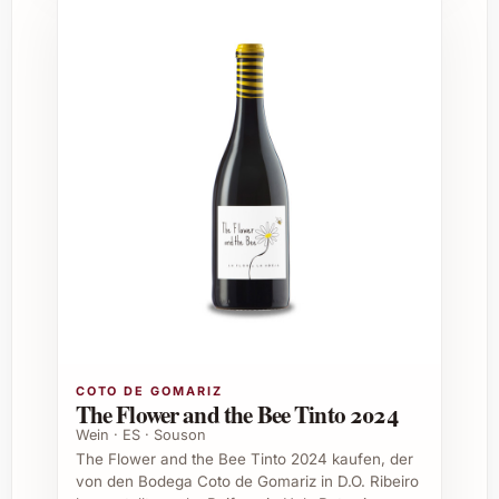
Mitarbeitende oder Geschäftspartner.
Warum Ritme +Ritme 2023 bestellen und
geniessen?
Gönnen Sie sich und Ihren Liebsten ein
Erlebnis voller Genuss und Raffinesse. Ritme
+Ritme 2023 bringt Schwung und
Geschmack in jede Runde, hebt besondere
Momente auf ein neues Niveau und lädt zum
Teilen ein. Mit diesem Ensemble entdecken
Sie die Freude an Qualität und Vielfalt in
einem unkomplizierten Format.
Häufig gestellte Fragen zu Ritme
COTO DE GOMARIZ
The Flower and the Bee Tinto 2024
+Ritme 2023
Wein · ES · Souson
The Flower and the Bee Tinto 2024 kaufen, der
von den Bodega Coto de Gomariz in D.O. Ribeiro
Was genau ist Ritme +Ritme 2023?