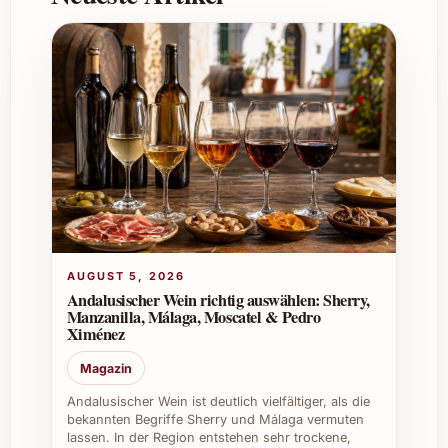
Können individuelle Wünsche berücksichtigt
werden?
In begrenztem Umfang sind Anpassungen
möglich. Bitte kontaktieren Sie den
Anbieter direkt, um spezielle
Anforderungen oder personalisierte
Optionen zu besprechen.
Ist Ritme +Ritme 2023 auch für den
gastronomischen Einsatz geeignet?
AUGUST 5, 2026
Andalusischer Wein richtig auswählen: Sherry,
Ja, es eignet sich ausgezeichnet als
Manzanilla, Málaga, Moscatel & Pedro
Bereicherung für das Getränke- oder
Ximénez
Speiseangebot in Restaurants,
Magazin
Weinkellern oder bei Caterings.
Andalusischer Wein ist deutlich vielfältiger, als die
bekannten Begriffe Sherry und Málaga vermuten
lassen. In der Region entstehen sehr trockene,