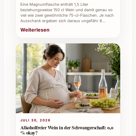
Eine Magnumflasche enthält 1,5 Liter
Private Feiern:
Verleiht Geburtstags-
beziehungsweise 150 cl Wein und damit genau so
viel wie zwei gewöhnliche 75-cl-Flaschen. Je nach
oder Familientreffen eine besondere
Ausschank ergeben sich daraus ungefähr 8…
Atmosphäre.
Weiterlesen
Weihnachten und Silvester:
Das
perfekte Geschenk oder stilvolle
Begleitung zu festlichen Mahlzeiten.
Sommerfeste:
Erfrischend und edel
zugleich, für genussvolle Stunden im
Freien.
Caterings und Gastronomie:
Wertvolle
Ergänzung für das Geschmackserlebnis
Ihrer Gäste und Kunden.
Restaurants und Weinkeller:
Erweiterung der Getränkekarte um
besondere Tropfen und Aromen.
Firmenevents:
Ausdruck von
JULI 30, 2026
Wertschätzung gegenüber
Alkoholfreier Wein in der Schwangerschaft: 0,0
% okay?
Mitarbeitenden und Partnern durch ein