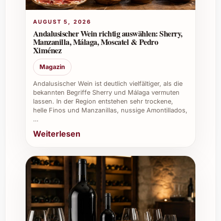
Firmenevents:
Für Empfänge oder
Meetings schafft der Wein ein
AUGUST 5, 2026
genussvolles Ambiente und hinterlässt
Andalusischer Wein richtig auswählen: Sherry,
einen positiven Eindruck.
Manzanilla, Málaga, Moscatel & Pedro
Ximénez
Lassen Sie sich von der Eleganz und Frische
des Richard Kershaw GPS Lower Duivenhoks
Magazin
River Chardonnay 2021 verführen und
Andalusischer Wein ist deutlich vielfältiger, als die
erleben Sie unvergessliche Genussmomente.
bekannten Begriffe Sherry und Málaga vermuten
lassen. In der Region entstehen sehr trockene,
Bestellen Sie jetzt und überzeugen Sie sich
helle Finos und Manzanillas, nussige Amontillados,
selbst, wie dieser Wein Ihre Anlässe auf
…
besondere Weise bereichert!
Weiterlesen