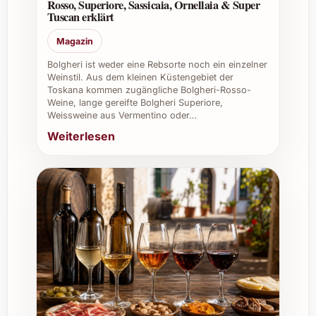
Rosso, Superiore, Sassicaia, Ornellaia & Super
Tipps und Vorteile bei privater und
Tuscan erklärt
beruflicher Nutzung
Magazin
Private Feiern:
Ideal für Geburtstage,
Bolgheri ist weder eine Rebsorte noch ein einzelner
Weinstil. Aus dem kleinen Küstengebiet der
Weihnachten, Silvester oder
Toskana kommen zugängliche Bolgheri-Rosso-
Sommerfeste – der Chardonnay schafft
Weine, lange gereifte Bolgheri Superiore,
eine angenehme Atmosphäre.
Weissweine aus Vermentino oder…
Caterings und Gastronomie:
Mit seiner
Weiterlesen
Ausgewogenheit und dem edlen
Geschmack bereichert er Menüs und
wird Ihre Gäste begeistern.
Restaurants:
Perfekt als
Weinempfehlung zu den leichten
Speisenangeboten, da er vielfältig
kombinierbar ist.
Weinkeller:
Eine wertvolle Ergänzung
für Ihre Sammlung dank seines guten
Lagerpotenzials.