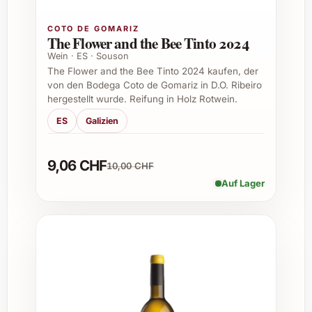
besonders?
COTO DE GOMARIZ
The Flower and the Bee Tinto 2024
Die Kombination aus der idealen Terroirlage,
der sorgfältigen Traubenauswahl und der
Wein · ES · Souson
The Flower and the Bee Tinto 2024 kaufen, der
schonenden Verarbeitung verleiht diesem
von den Bodega Coto de Gomariz in D.O. Ribeiro
Chardonnay eine unverwechselbare Frische
hergestellt wurde. Reifung in Holz Rotwein.
und Eleganz mit einem feinen Holzaroma.
ES
Galizien
Wie sollte der Wein serviert werden?
9,06 CHF
10,00 CHF
Am besten wird der Wein gut gekühlt bei
Auf Lager
etwa 10-12 °C serviert, um seine fruchtigen
Aromen und die Frische optimal zur Geltung
zu bringen.
Passt der Chardonnay zu Fischgerichten?
Ja, er harmoniert hervorragend mit Fisch,
Meeresfrüchten und leichten Saucen, da er