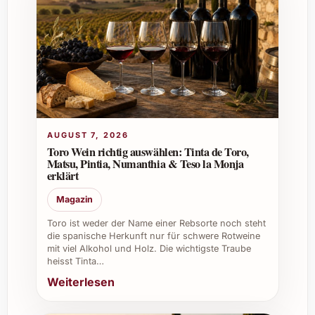
Was macht diesen Cognac besonders im
Vergleich zu anderen?
Die sorgfältige Auswahl der Trauben aus den
besten Anbaugebieten Grande Champagne
und Petite Champagne sowie die langjährige
Reifung und das handwerkliche Know-how
AUGUST 7, 2026
machen ihn einzigartig.
Toro Wein richtig auswählen: Tinta de Toro,
Matsu, Pintia, Numanthia & Teso la Monja
Kann Rémy Martin V.S.O.P. auch zum
erklärt
Kochen verwendet werden?
Magazin
Ja, er verleiht Gerichten eine feine, fruchtige
Toro ist weder der Name einer Rebsorte noch steht
die spanische Herkunft nur für schwere Rotweine
und nussige Note und eignet sich bestens für
mit viel Alkohol und Holz. Die wichtigste Traube
Saucen, Crêpes oder flambierte Desserts.
heisst Tinta…
Weiterlesen
Ist dieser Cognac nachhaltig produziert?