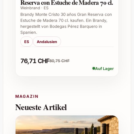
Reserva con Estuche de Madera 70 cl.
perfekten Einstieg in die Welt hochwertiger
Weinbrand · ES
Cognacs.
Brandy Monte Cristo 30 años Gran Reserva con
Estuche de Madera 70 cl. kaufen. Ein Brandy,
Wie lange ist Rémy Martin V.S.O.P. nach
hergestellt von Bodegas Pérez Barquero in
Spanien.
dem Öffnen haltbar?
ES
Andalusien
Nach Öffnung sollte man den Cognac
innerhalb von 1 bis 2 Jahren konsumieren, um
76,71 CHF
das volle Aroma zu geniessen. Die Lagerung
80,75 CHF
erfolgt am besten dunkel und kühl, gut
Auf Lager
verschlossen.
Gibt es eine ideale Kombination mit
Speisen?
MAGAZIN
Neueste Artikel
Rémy Martin V.S.O.P. harmoniert besonders
gut mit dunkler Schokolade, Nüssen,
gereiftem Käse und traditionellen
französischen Desserts.