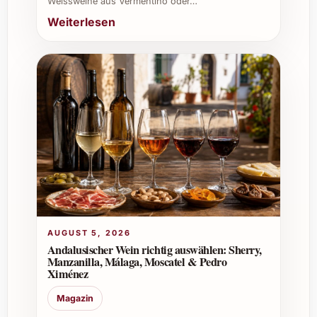
Weissweine aus Vermentino oder…
Silvesterpartys – sorgt für
Weiterlesen
unvergessliche Genussmomente.
In Weinkellern als stilvolles
Schmuckstück und optional für
Degustationen.
Auch bei Caterings eine wertvolle
Ergänzung zu exklusiven Menüs und
Getränkeservices.
Bestellen Sie Rémy Martin V.S.O.P. 70 cl jetzt
und erleben Sie ein unvergleichliches
Geschmackserlebnis, das jeden Anlass zu
etwas Besonderem macht!
AUGUST 5, 2026
Andalusischer Wein richtig auswählen: Sherry,
Manzanilla, Málaga, Moscatel & Pedro
Ximénez
Magazin