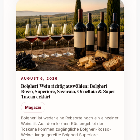
Rémy Martin legt Wert auf nachhaltiges
Wachstum und Umweltschutz, unter anderem
durch schonende Anbaumethoden und
effizientes Ressourcennutzen.
Tipps und Vorteile für private und
berufliche Verwendung
Ideal für elegante Feiern, bei denen
exklusiver Genuss im Mittelpunkt steht.
Perfekt als hochwertiges Geschenk zu
AUGUST 6, 2026
Weihnachten oder zum Geburtstag.
Bolgheri Wein richtig auswählen: Bolgheri
Ausgezeichnet für Firmenevents und
Rosso, Superiore, Sassicaia, Ornellaia & Super
Tuscan erklärt
Kundengeschenke – zeigt
Wertschätzung und Stil.
Magazin
Für Gastronomie und Restaurants eine
Bolgheri ist weder eine Rebsorte noch ein einzelner
Bereicherung der Getränkekarte mit
Weinstil. Aus dem kleinen Küstengebiet der
einem bekannten Qualitäts-Cognac.
Toskana kommen zugängliche Bolgheri-Rosso-
Passt wunderbar zu Sommerfesten und
Weine, lange gereifte Bolgheri Superiore,