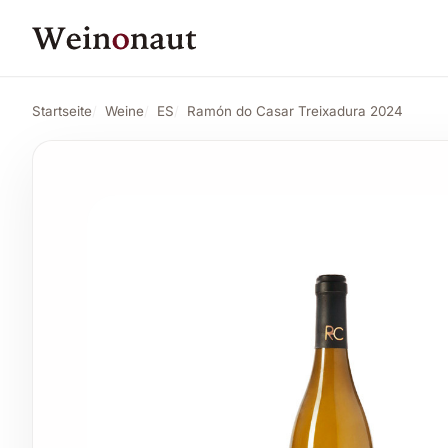
PREIS
Ramón do Casar Treixadura 2024
Angebot
15,26 CHF
Startseite
Weine
ES
Ramón do Casar Treixadura 2024