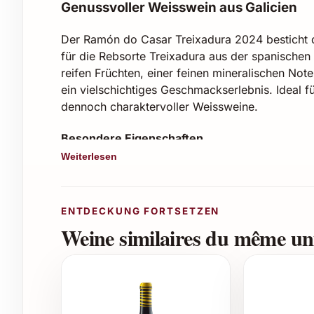
Genussvoller Weisswein aus Galicien
Der Ramón do Casar Treixadura 2024 besticht du
für die Rebsorte Treixadura aus der spanischen
reifen Früchten, einer feinen mineralischen No
ein vielschichtiges Geschmackserlebnis. Ideal f
dennoch charaktervoller Weissweine.
Besondere Eigenschaften
Weiterlesen
Rebsorte: Treixadura
Jahrgang: 2024
Herkunft: Galicien, Spanien
ENTDECKUNG FORTSETZEN
Alkoholgehalt: ca. 12.5%
Weine similaires du même uni
Aromen: Apfel, Birne, Zitrusfrüchte, floral
Empfohlene Trinktemperatur: 8-10 °C
Passende Anlässe zum Verschenken