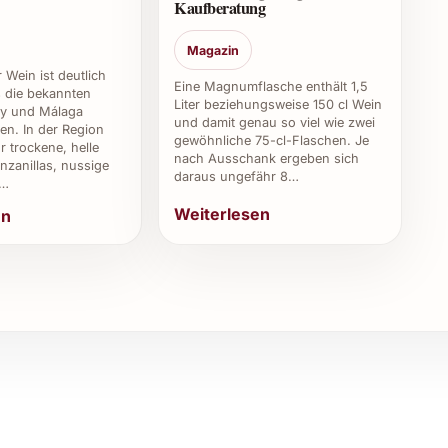
Kaufberatung
lten beim Händler erfragt werden.
Magazin
 Wein ist deutlich
Eine Magnumflasche enthält 1,5
ls die bekannten
sar Treixadura 2024 in der Regel bis zu 3 Jahre
Liter beziehungsweise 150 cl Wein
ry und Málaga
und damit genau so viel wie zwei
en. In der Region
gewöhnliche 75-cl-Flaschen. Je
r trockene, helle
nach Ausschank ergeben sich
zanillas, nussige
daraus ungefähr 8…
,…
Weiterlesen
en
 aromatische Weissweine schätzen, aber auch für
entdecken möchten.
uch für besondere Anlässe empfehlen?
liche Stunden, ob privat bei Feiern oder geschäftlich
einen stilvollen Genussmoment.
adura 2024 für Gastronomie und Catering?
e Beliebtheit ist dieser Wein hervorragend geeignet für