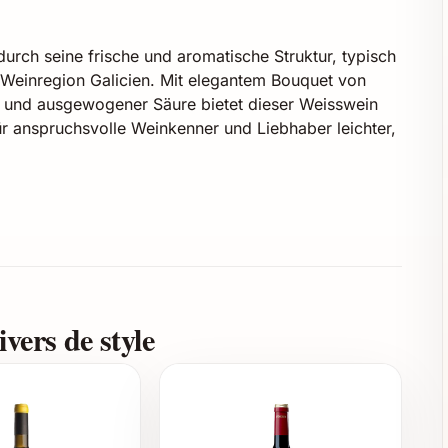
rch seine frische und aromatische Struktur, typisch
 Weinregion Galicien. Mit elegantem Bouquet von
te und ausgewogener Säure bietet dieser Weisswein
ür anspruchsvolle Weinkenner und Liebhaber leichter,
vers de style
e Nuancen, dezente Mineralität