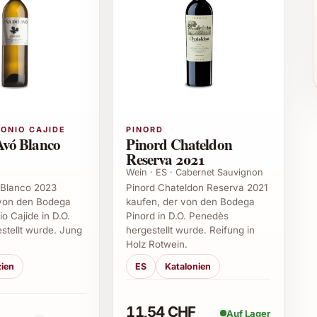
ONIO CAJIDE
PINORD
rvorragend zur Kombination mit feinen
Avó Blanco
Pinord Chateldon
sen und frischen Salaten. Auch als Aperitif
Reserva 2021
nk der harmonischen Struktur passt er wunderbar zu
Wein · ES · Cabernet Sauvignon
i festlichen Menüs.
 Blanco 2023
Pinord Chateldon Reserva 2021
 von den Bodega
kaufen, der von den Bodega
o Cajide in D.O.
Pinord in D.O. Penedès
reixadura 2024
estellt wurde. Jung
hergestellt wurde. Reifung in
Holz Rotwein.
 besonders?
zien
ES
Katalonien
unft aus Galicien und die typische Treixadura-
d florale Aromen verleiht. Der Wein ist jung und vital,
11,54 CHF
Auf Lager