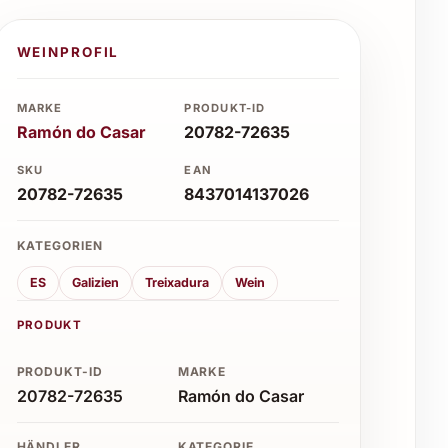
WEINPROFIL
MARKE
PRODUKT-ID
Ramón do Casar
20782-72635
SKU
EAN
20782-72635
8437014137026
KATEGORIEN
ES
Galizien
Treixadura
Wein
PRODUKT
PRODUKT-ID
MARKE
20782-72635
Ramón do Casar
HÄNDLER
KATEGORIE