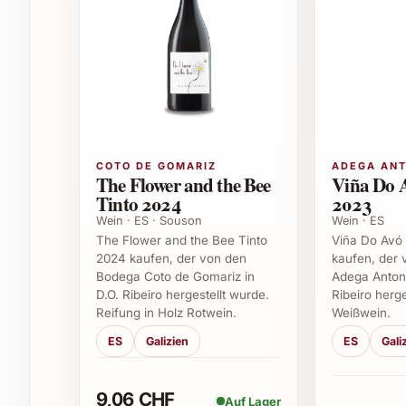
Geburtstagsfeiern
Hochzeiten und Jubiläen
Weihnachts- und Neujahrsfeste
Gourmet-Dinners und Familienfeste
Feiern mit Freunden und Arbeitskollegen
Verwendungstipps
COTO DE GOMARIZ
ADEGA ANT
Ramón do Casar Treixadura 2024 eignet sich he
The Flower and the Bee
Viña Do 
Fischgerichten, Meeresfrüchten, leichten Vorspei
Tinto 2024
2023
begeistert er durch seine elegante Frische. Da
Wein · ES · Souson
Wein · ES
sommerlichen Grillabenden oder als Begleiter be
The Flower and the Bee Tinto
Viña Do Avó
2024 kaufen, der von den
kaufen, der
Bodega Coto de Gomariz in
Adega Antoni
Ausführliche FAQ zu Ramón do Casar T
D.O. Ribeiro hergestellt wurde.
Ribeiro herg
Reifung in Holz Rotwein.
Weißwein.
Was macht Ramón do Casar Treixadura 2024
ES
Galizien
ES
Gali
Dieser Weisswein zeichnet sich durch seine Herk
Rebsorte aus, die ihm seine fruchtige Frische un
9,06 CHF
Auf Lager