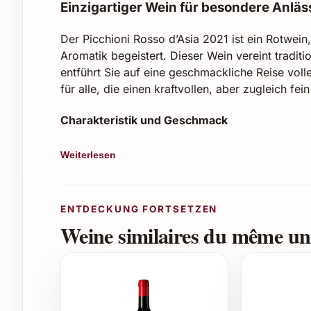
Einzigartiger Wein für besondere Anläs
Der Picchioni Rosso d’Asia 2021 ist ein Rotwein
Aromatik begeistert. Dieser Wein vereint tradi
entführt Sie auf eine geschmackliche Reise voll
für alle, die einen kraftvollen, aber zugleich fe
Charakteristik und Geschmack
Jahrgang:
2021
Weiterlesen
Farbton:
Dunkles Rubinrot mit granatroten
Aroma:
Intensive Noten von dunklen Beer
Holzfass
ENTDECKUNG FORTSETZEN
Geschmack:
Vollmundig, mit samtigen Ta
Weine similaires du même uni
anhaltender Abgang
Alkoholgehalt:
13,5 % vol.
Empfohlene Trinktemperatur:
16-18 °C
Ideale Einsatzmöglichkeiten