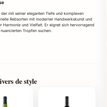
se
, der mit seiner eleganten Tiefe und komplexen
tionelle Rebsorten mit moderner Handwerkskunst und
er Harmonie und Vielfalt. Er eignet sich hervorragend
in nuancierten Tropfen suchen.
 Reflexen
en, Gewürzen und leichtem Vanillearoma aus dem
nninen und einem ausgewogenen Säuregehalt, lang
vers de style