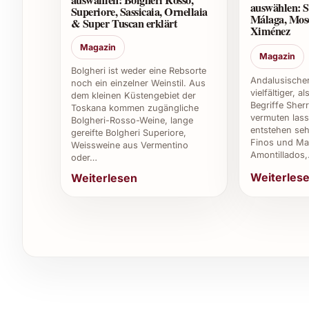
auswählen: Bolgheri Rosso,
auswählen: S
Superiore, Sassicaia, Ornellaia
Málaga, Mos
Ja, der Wein besticht durch seine Ausgewogenh
& Super Tuscan erklärt
Ximénez
Erfahrung sein.
Magazin
Magazin
6. Woher stammt der Picchioni Rosso d’Asia 
Bolgheri ist weder eine Rebsorte
Andalusischer
noch ein einzelner Weinstil. Aus
vielfältiger, a
dem kleinen Küstengebiet der
Der Wein stammt aus einem renommierten Wein
Begriffe Sher
Toskana kommen zugängliche
traditionelle Kellertechnik setzt.
vermuten lass
Bolgheri-Rosso-Weine, lange
entstehen seh
gereifte Bolgheri Superiore,
Finos und Man
7. Kann man den Picchioni Rosso d’Asia 2021 a
Weissweine aus Vermentino
Amontillados
oder…
Weiterles
Ja, der Wein ist in diversen Fachgeschäften und 
Weiterlesen
Ihnen nach Hause anbieten.
8. Ist dieser Wein ein guter Begleiter für fes
Absolut, seine Vielseitigkeit macht ihn zu eine
Genussmomente.
Tipps und Vorteile für den privaten un