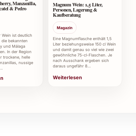
herry, Manzanilla,
Magnum Wein: 1,5 Liter,
catel & Pedro
eit und kann auch für Neulinge eine genussvolle
Personen, Lagerung &
Kaufberatung
Magazin
2021?
 Wein ist deutlich
Eine Magnumflasche enthält 1,5
ls die bekannten
gut, das auf nachhaltige Anbaumethoden und
Liter beziehungsweise 150 cl Wein
ry und Málaga
und damit genau so viel wie zwei
en. In der Region
gewöhnliche 75-cl-Flaschen. Je
r trockene, helle
nach Ausschank ergeben sich
zanillas, nussige
uch online bestellen?
daraus ungefähr 8…
,…
Weiterlesen
en
Online-Shops erhältlich, die eine Lieferung direkt zu
tliche Menüs?
m idealen Partner für festliche Menüs und besondere
d professionellen Gebrauch