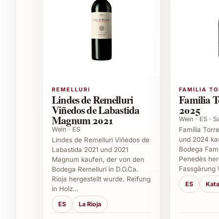
Der Picchioni Rosso d’Asia 2021 passt hervorra
Gelegenheiten. Er begleitet ausgezeichnet:
würzige Fleischgerichte wie Rind, Lamm o
gereifte Käsesorten
Pasta mit kräftigen Saucen
herzhafte Antipasti und mediterrane Küche
REMELLURI
FAMILIA T
Lindes de Remelluri
Familia T
Perfekte Anlässe für Picchioni Rosso d’Asia 2
Viñedos de Labastida
2025
Magnum 2021
Wein · ES · 
Geschenk zu Geburtstagen oder Jubiläen
Wein · ES
Familia Torr
Feierliche Abendessen im Familien- oder F
und 2024 ka
Lindes de Remelluri Viñedos de
Feste wie Weihnachten, Silvester oder So
Bodega Famil
Labastida 2021 und 2021
Penedès herg
Firmenevents oder Dinner mit Geschäftspa
Magnum kaufen, der von den
Fassgärung 
Bodega Remelluri in D.O.Ca.
Rioja hergestellt wurde. Reifung
Häufig gestellte Fragen zum Picchioni 
ES
Kata
in Holz…
ES
La Rioja
1. Aus welchen Rebsorten besteht der Picchio