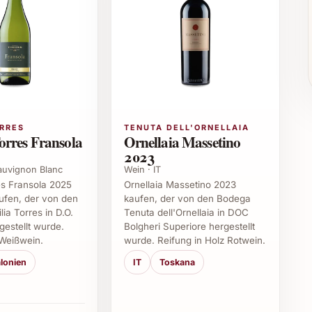
gend zu einer Vielzahl von Speisen und
der Wild
ORRES
TENUTA DELL'ORNELLAIA
orres Fransola
Ornellaia Massetino
021
2023
Sauvignon Blanc
Wein · IT
es Fransola 2025
Ornellaia Massetino 2023
reundeskreis
ufen, der von den
kaufen, der von den Bodega
mmerfeste
ia Torres in D.O.
Tenuta dell'Ornellaia in DOC
estellt wurde.
Bolgheri Superiore hergestellt
rtnern
Weißwein.
wurde. Reifung in Holz Rotwein.
Rosso d’Asia 2021
lonien
IT
Toskana
ni Rosso d’Asia 2021?