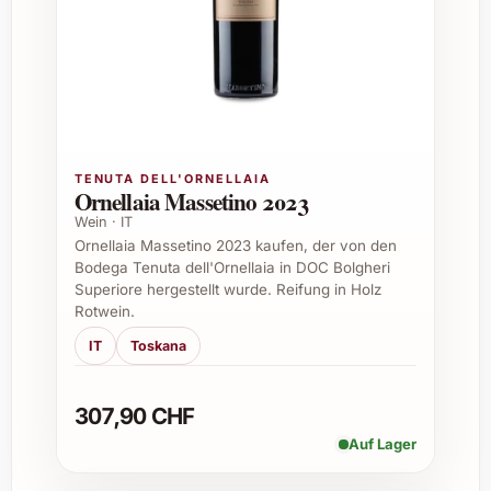
ausgewogen mit feinen Tanninen
Alkoholgehalt:
Ca. 13.5%
Speiseempfehlung:
Passt hervorragend
zu mediterranen Gerichten, gegrilltem
Fleisch, Pasta und gereiftem Käse
Tipps für passende Anlässe
TENUTA DELL'ORNELLAIA
Ornellaia Massetino 2023
Wein · IT
Der Panduro Tinto 2022 eignet sich
Ornellaia Massetino 2023 kaufen, der von den
wunderbar als Geschenk oder Genusswein
Bodega Tenuta dell'Ornellaia in DOC Bolgheri
bei vielen Gelegenheiten:
Superiore hergestellt wurde. Reifung in Holz
Rotwein.
Geburtstagsfeiern
Weihnachten und andere Festtage
IT
Toskana
Sommerfeste und Grillabende
Romantische Abende und Dinner
307,90 CHF
Firmenanlässe und Firmengeschenke
Auf Lager
Einzugspartys und Jubiläen