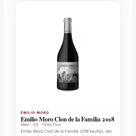
Bestellen Sie den Panduro Tinto 2022 jetzt
und freuen Sie sich auf ein rundum fruchtiges
und vielseitiges Weinerlebnis, das zu vielen
kulinarischen Momenten perfekt passt.
Häufig gestellte Fragen zu Panduro
Tinto 2022
1. Welche Rebsorte wird für den Panduro
Tinto 2022 verwendet?
Der Wein besteht hauptsächlich aus
Tempranillo-Trauben, die typisch für
spanische Rotweine sind und dem Wein seine
fruchtige und ausgewogene Struktur
verleihen.
EMILIO MORO
Emilio Moro Clon de la Familia 2018
2. Bei welcher Temperatur sollte der
Wein · ES · Tinto Fino
Panduro Tinto 2022 serviert werden?
Emilio Moro Clon de la Familia 2018 kaufen, der