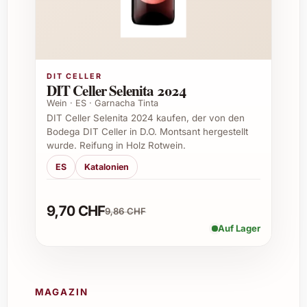
wunderbar.
5. Ist der Panduro Tinto 2022 vegan?
Ja, der Wein wird ohne tierische Zusatzstoffe
DIT CELLER
hergestellt und ist somit für Veganer
DIT Celler Selenita 2024
geeignet.
Wein · ES · Garnacha Tinta
DIT Celler Selenita 2024 kaufen, der von den
6. Ist dieser Wein für eine Weinverkostung
Bodega DIT Celler in D.O. Montsant hergestellt
geeignet?
wurde. Reifung in Holz Rotwein.
ES
Katalonien
Durch seine fruchtige und ausgewogene
Geschmacksvielfalt ist der Panduro Tinto
9,70 CHF
2022 eine ausgezeichnete Wahl für
9,86 CHF
Weinverkostungen und Einsteiger im Bereich
Auf Lager
Rotwein.
7. Wie wird der Wein am besten gelagert?
MAGAZIN
Lagern Sie den Wein kühl, dunkel und bei