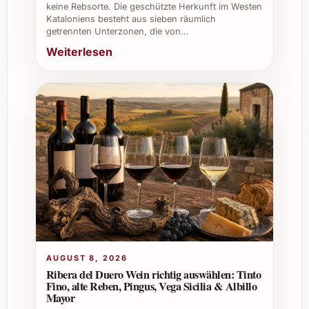
keine Rebsorte. Die geschützte Herkunft im Westen
Sommerfeste & Grillanlässe:
Dank
Kataloniens besteht aus sieben räumlich
seiner fruchtigen Frische begleitet er
getrennten Unterzonen, die von…
hervorragend gegrilltes Fleisch und
Weiterlesen
Sommergerichte.
Gastronomie & Catering:
Vielseitig
einsetzbar für Menüs mit
Rotweinbegleitung, passt zu
verschiedenen Küchenstilen und kommt
bei Gästen gut an.
Restaurants & Weinkeller:
Eine
attraktive Ergänzung zum Weinsortiment
mit hervorragendem Preis-Leistungs-
Verhältnis.
Firmenevents & Geschenke:
Ein
stilvolles Präsent, das Wertschätzung
AUGUST 8, 2026
ausdrückt und für einen bleibenden
Ribera del Duero Wein richtig auswählen: Tinto
positiven Eindruck sorgt.
Fino, alte Reben, Pingus, Vega Sicilia & Albillo
Mayor