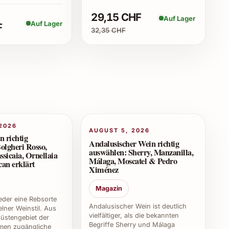
29,15 CHF
Auf Lager
rte Auflage, hochwertige Zutaten und eine
Auf Lager
F
32,35 CHF
mit liebevoller Handwerkskunst hergestellt wird.
nem besonderen Moment.
den?
t gekühlt bei 16-18 Grad Celsius. Dadurch kommen
r Geltung.
2026
2024?
AUGUST 5, 2026
n richtig
Andalusischer Wein richtig
olgheri Rosso,
tliche Anlässe, stilvolle Dinner, Familienfeiern und
auswählen: Sherry, Manzanilla,
ssicaia, Ornellaia
Málaga, Moscatel & Pedro
g oder zu Weihnachten macht es stets eine gute
an erklärt
Ximénez
Magazin
weder eine Rebsorte
Andalusischer Wein ist deutlich
lner Weinstil. Aus
vielfältiger, als die bekannten
üstengebiet der
ng behält Oxer Iraun 2024 seinen Geschmack über
Begriffe Sherry und Málaga
en zugängliche