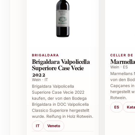
Ob zum gemütlichen Abend zu Hause, als Highlig
von Firmenevents – der edle Charakter macht ih
Feierliche Anlässe wie Geburtstage, Hochz
Weihnachts- und Silvesterfeiern mit Freun
Sommerfeste und Grillabende
Gastronomie und Restaurantbetrieb als be
Caterings und Firmenevents zur geschmac
BRIGALDARA
CELLER DE
Weinkeller und private Sammlungen als we
Brigaldara Valpolicella
Marmella
Superiore Case Vecie
Wein · ES
Einfach geniessen und verschenken
2022
Marmellans 
von den Bod
Wein · IT
Oxer Iraun 2024 entfaltet seine ganze Faszinati
Capçanes in
Brigaldara Valpolicella
Grad Celsius. Das elegante Flaschendesign mac
hergestellt 
Superiore Case Vecie 2022
Rotwein.
jedem Anlass punkten. Ob als Dankeschön im be
kaufen, der von den Bodega
Brigaldara in DOC Valpolicella
und Familie – dieses Geschmackserlebnis bleibt
ES
Kata
Classico Superiore hergestellt
wurde. Reifung in Holz Rotwein.
Häufig gestellte Fragen zu Oxer Iraun 
IT
Veneto
Was macht Oxer Iraun 2024 besonders exklus