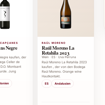
ht bei Familienfesten oder zur stilvollen Abrundung
n überall zum Star.
eiten oder Jubiläen
den und Familie
sondere Empfehlung für Gäste
kvollen Unterhaltung
 CAPÇANES
RAÚL MORENO
rtvolle Ergänzung
ns Negre
Raúl Moreno La
Retahila 2023
Wein · ES · Uva Perruna
Negre kaufen, der
ega Celler de
Raúl Moreno La Retahila 2023
on am besten bei einer Temperatur von 16 bis 18
 D.O. Montsant
kaufen , der von den Bodega
ht es zu einem exquisiten Geschenk, mit dem Sie bei
wurde. Jung
Raúl Moreno. Orange wine
Hautkontakt.
ruflichen Umfeld oder als Überraschung für Freunde
 unvergesslich.
lonien
ES
Andalusien
2024
iv?