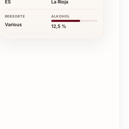
ES
La Rioja
REBSORTE
ALKOHOL
Various
12,5 %