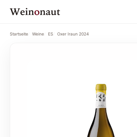
PREIS
27,81 CHF
Oxer Iraun 2024
Angebot ansehen*
29,27 CHF
Startseite
Weine
ES
Oxer Iraun 2024