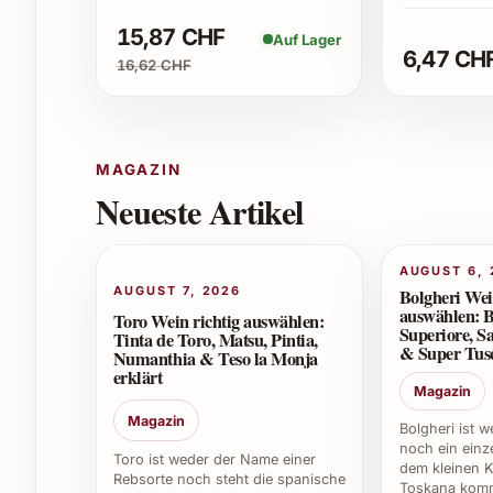
15,87 CHF
Auf Lager
Oxer Iraun 2024 zeichnet sich durch die limitie
6,47 CH
16,62 CHF
aussergewöhnliche Geschmacksvielfalt aus, die 
Diese Kombination macht jeden Schluck zu ei
Wie sollte Oxer Iraun 2024 ideal serviert wer
MAGAZIN
Am besten geniessen Sie Oxer Iraun 2024 leich
Neueste Artikel
die fruchtigen und würzigen Aromen optimal zu
AUGUST 6, 
Zu welchen Gelegenheiten passt Oxer Iraun 
AUGUST 7, 2026
Bolgheri Wei
auswählen: B
Toro Wein richtig auswählen:
Oxer Iraun 2024 eignet sich hervorragend für fes
Superiore, Sa
Tinta de Toro, Matsu, Pintia,
Firmenevents. Auch als Geschenk zum Geburtsta
& Super Tusc
Numanthia & Teso la Monja
erklärt
Figur.
Magazin
Magazin
Kann Oxer Iraun 2024 gelagert werden?
Bolgheri ist 
noch ein einze
Toro ist weder der Name einer
dem kleinen K
Ja, bei kühler, dunkler und konstanter Lageru
Rebsorte noch steht die spanische
Toskana komm