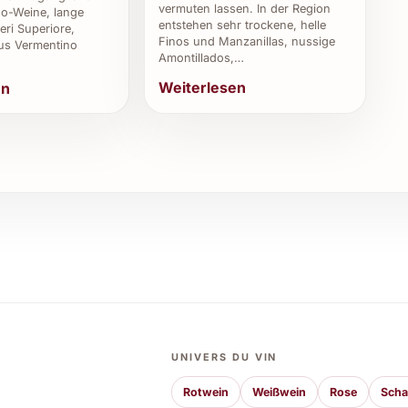
e harmonische Nuancen.
vermuten lassen. In der Region
o-Weine, lange
entstehen sehr trockene, helle
eri Superiore,
Finos und Manzanillas, nussige
us Vermentino
duziert?
Amontillados,…
Weiterlesen
en
ung nachhaltiger Prinzipien, und es werden keine
ane Produktion sicherstellt.
2024?
tikett und einem hochwertigen Verschluss versehen,
dem erhalten Sie es nur bei autorisierten Händlern.
bei Oxer Iraun 2024?
tige Beerenaromen, eine feine Würze und einen
lange nachwirkt.
UNIVERS DU VIN
et?
Rotwein
Weißwein
Rose
Sch
Gerichte, verleiht ihnen eine aussergewöhnliche