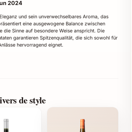
aun 2024
e Eleganz und sein unverwechselbares Aroma, das
präsentiert eine ausgewogene Balance zwischen
e die Sinne auf besondere Weise anspricht. Die
aten garantieren Spitzenqualität, die sich sowohl für
Anlässe hervorragend eignet.
24
Beeren und Gewürzen
ltigem Anbau
niert mit moderner Technik
vers de style
n, ideal für Geschenke
l, das sich perfekt für diverse Gelegenheiten eignet.