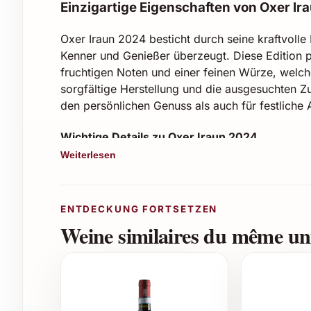
Einzigartige Eigenschaften von Oxer Ir
Oxer Iraun 2024 besticht durch seine kraftvoll
Kenner und Genießer überzeugt. Diese Edition 
fruchtigen Noten und einer feinen Würze, welch
sorgfältige Herstellung und die ausgesuchten Zut
den persönlichen Genuss als auch für festliche 
Wichtige Details zu Oxer Iraun 2024
Weiterlesen
Exklusive Limitierte Edition des Jahres 20
Vollmundiger Geschmack mit Noten von 
Sorgfältig selektierte Zutaten aus nachha
ENTDECKUNG FORTSETZEN
Traditionelle Herstellungsverfahren kombi
Weine similaires du même uni
Elegante Flasche mit ansprechendem Desig
Vielseitige Einsatzmöglichkeiten
Oxer Iraun 2024 ist ein vielseitiges Genussmitte