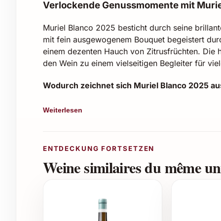
Verlockende Genussmomente mit Murie
Muriel Blanco 2025 besticht durch seine brillant
mit fein ausgewogenem Bouquet begeistert durc
einem dezenten Hauch von Zitrusfrüchten. Die
den Wein zu einem vielseitigen Begleiter für vie
Wodurch zeichnet sich Muriel Blanco 2025 au
Sortenreine Trauben aus handverlesenen 
Weiterlesen
Schonende Verarbeitung und sorgfältige Vi
Frische und lebendige Note mit angenehme
Exzellente Lagerfähigkeit bis zu mehreren
ENTDECKUNG FORTSETZEN
Ideal ausgewogen und mild im Geschmac
Weine similaires du même uni
Perfekte Momente zum Genießen oder Vers
Geburtstage und Jubiläen
Hochzeiten und Verlobungsfeiern