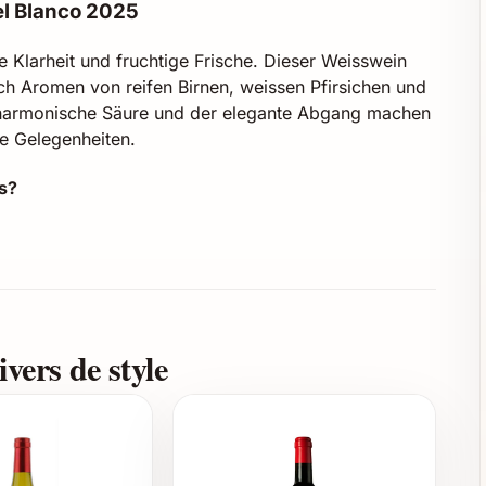
l Blanco 2025
e Klarheit und fruchtige Frische. Dieser Weisswein
h Aromen von reifen Birnen, weissen Pfirsichen und
 harmonische Säure und der elegante Abgang machen
le Gelegenheiten.
s?
Weinbergen
nifikation
r Fruchtigkeit
 Jahren
k
vers de style
chenken