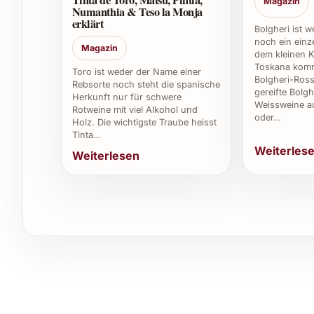
Tinta de Toro, Matsu, Pintia,
Magazin
Numanthia & Teso la Monja
erklärt
6. Ist Muriel Blanco 2025 für Festlichkeiten g
Bolgheri ist 
noch ein einze
Magazin
Ja, dieser Wein eignet sich hervorragend für d
dem kleinen K
Toskana komm
oder Firmenanlässe, da er durch seinen elegante
Toro ist weder der Name einer
Bolgheri-Ross
Rebsorte noch steht die spanische
gereifte Bolgh
Herkunft nur für schwere
7. Kann Muriel Blanco 2025 auch als Geschen
Weissweine a
Rotweine mit viel Alkohol und
oder…
Holz. Die wichtigste Traube heisst
Absolut. Seine hochwertige Aufmachung und de
Tinta…
Weiterles
beliebten und geschätzten Geschenk für Weinli
Weiterlesen
8. Gibt es spezielle Empfehlungen zur Servie
Muriel Blanco 2025 wird am besten in einem we
für die Aromenentwicklung bietet. Vor dem Genus
Zusätzliche Tipps und Vorteile für den 
Private Feiern:
Verleiht Geburtstagen, Fam
Note.