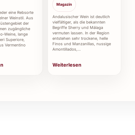
Magazin
eeignet?
weder eine Rebsorte
Andalusischer Wein ist deutlich
lner Weinstil. Aus
vielfältiger, als die bekannten
iverse Anlässe wie Geburtstagsfeiern, Hochzeiten
üstengebiet der
Begriffe Sherry und Málaga
en zugängliche
n Stil viele Geschmäcker anspricht.
vermuten lassen. In der Region
o-Weine, lange
entstehen sehr trockene, helle
eri Superiore,
k dienen?
Finos und Manzanillas, nussige
us Vermentino
Amontillados,…
r vielseitige Geschmack machen ihn zu einem
Weiterlesen
en
ebhaber.
rweise?
issweintypischen Glas serviert, das genügend Raum
s sollten Sie den Wein leicht gekühlt anbieten.
Einsatz von Muriel Blanco 2025
ilienfesten und Grillabenden eine geschmackvolle