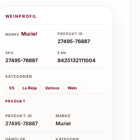
WEINPROFIL
Muriel
PRODUKT-ID
MARKE
27495-76887
SKU
EAN
27495-76887
8425132111004
KATEGORIEN
ES
La Rioja
Various
Wein
PRODUKT
PRODUKT-ID
MARKE
27495-76887
Muriel
HÄNDLER
KATEGORIE