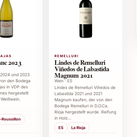
ngen
co 2025
025 hervorragend zu leichten Vorspeisen,
MAJAS
REMELLURI
ert werden. Seine Frische macht ihn zum perfekten
anc 2023
Lindes de Remelluri
ischt. Ebenso eignet sich der Wein als exklusives
Viñedos de Labastida
slöst.
Magnum 2021
 2024 und 2023
 von den Bodega
Wein · ES
co 2025
as in VDP des
Lindes de Remelluri Viñedos de
nes hergestellt
Labastida 2021 und 2021
 Weißwein.
Magnum kaufen, der von den
025 verwendet?
Bodega Remelluri in D.O.Ca.
Rioja hergestellt wurde. Reifung
 ausgewählten Weissweinrebsorte, die für ihre
in Holz…
Roussillon
ese garantieren einen lebendigen und harmonischen
ES
La Rioja