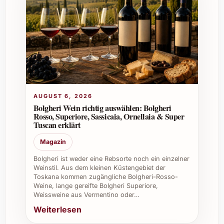
7. Ist Moteur Pistache Rosé 2023 vegan
oder enthält er tierische Bestandteile?
Dieser Rosé ist vegan hergestellt, ohne die
Verwendung tierischer Klärmittel, was ihn
besonders für bewusste Genießer interessant
macht.
AUGUST 6, 2026
8. Wo kann ich Moteur Pistache Rosé 2023
Bolgheri Wein richtig auswählen: Bolgheri
kaufen?
Rosso, Superiore, Sassicaia, Ornellaia & Super
Tuscan erklärt
Der Rosé ist in ausgewählten Fachgeschäften,
Magazin
Online-Shops für Weine sowie direkt beim
Weingut erhältlich. Eine Bestellung lohnt sich
Bolgheri ist weder eine Rebsorte noch ein einzelner
Weinstil. Aus dem kleinen Küstengebiet der
besonders für Liebhaber frischer, eleganter
Toskana kommen zugängliche Bolgheri-Rosso-
Rosés mit besonderer Geschmacksnote.
Weine, lange gereifte Bolgheri Superiore,
Weissweine aus Vermentino oder…
Tipps und Vorteile für private und
Weiterlesen
berufliche Anlässe