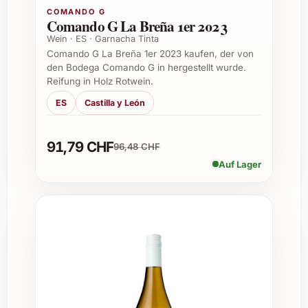
auf der Terrasse
COMANDO G
Comando G La Breña 1er 2023
Wein · ES · Garnacha Tinta
Anlässe zum Verschenken von Moteur
Comando G La Breña 1er 2023 kaufen, der von
Pistache Rosé 2023
den Bodega Comando G in hergestellt wurde.
Reifung in Holz Rotwein.
Geburtstagsfeiern
ES
Castilla y León
Dankeschön-Präsente für Freunde oder
Geschäftspartner
Weihnachten oder andere Festtage
91,79 CHF
96,48 CHF
Einladung zu Sommerfesten oder
Auf Lager
Barbecues
Hochzeiten oder Jubiläen
Firmenanlässe und professionelle
Catering-Events
Häufig gestellte Fragen zu Moteur
Pistache Rosé 2023
1. Aus welchen Rebsorten besteht der