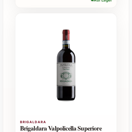
eindrucksvoll.
3. Ist der Rosé für die Lagerung geeignet?
Obwohl Moteur Pistache Rosé 2023 sofort
Freude bereitet, kann er bei optimalen
Lagerbedingungen (kühl, dunkel, möglichst
konstant) bis zu zwei Jahre aufbewahrt
werden, ohne an Qualität zu verlieren.
4. Passt dieser Rosé zu Speisen mit
Pistazien?
Ja, die dezente Pistaziennote im Wein
harmoniert besonders gut mit Gerichten, die
Pistazien enthalten, etwa Salate oder
Desserts, aber auch zu herzhaften Snacks mit
BRIGALDARA
Nüssen.
Brigaldara Valpolicella Superiore