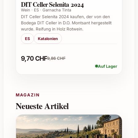
optimal zur Geltung kommen.
DIT Celler Selenita 2024
Wein · ES · Garnacha Tinta
Wie lange ist der Wein lagerfähig?
DIT Celler Selenita 2024 kaufen, der von den
Bodega DIT Celler in D.O. Montsant hergestellt
Obwohl der Rosé besonders frisch getrunken
wurde. Reifung in Holz Rotwein.
werden sollte, ist eine Lagerung von bis zu 2
ES
Katalonien
Jahren möglich, ohne dass die Qualität
deutlich leidet.
9,70 CHF
9,86 CHF
Ist dieser Wein bio-zertifiziert oder
Auf Lager
nachhaltig produziert?
Milsetentayseis legt Wert auf umweltbewusste
Produktion. Detaillierte Informationen zu
MAGAZIN
Zertifizierungen sind beim Weingut direkt
Neueste Artikel
erhältlich.
Für welche Anlässe ist der Wein besonders
geeignet?