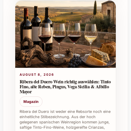
Individuelle Tipps und Vorteile im privaten
und beruflichen Umfeld
Privat:
Ideal für Sommerfeste,
gemütliche Abende oder als Begleiter zu
Grillpartys. Er bringt frischen Schwung
in jede Runde.
Weihnachten und Silvester:
Mit seiner
eleganten Fruchtigkeit ist er eine
angenehme Abwechslung zu
traditionellen Festtagsgetränken.
AUGUST 8, 2026
Beruflich:
Perfekt für Firmenevents,
Ribera del Duero Wein richtig auswählen: Tinto
Fino, alte Reben, Pingus, Vega Sicilia & Albillo
Caterings und als wertvolles Geschenk
Mayor
für Kunden oder Mitarbeitende.
Gastronomie und Weinhandel:
Magazin
Erweitert die Weinkarte um einen
Ribera del Duero ist weder eine Rebsorte noch eine
ansprechenden Rosé, der vielseitig
einheitliche Stilbezeichnung. Aus der hoch
eingesetzt werden kann und bei Gästen
gelegenen spanischen Weinregion kommen junge,
saftige Tinto-Fino-Weine, holzgereifte Crianzas,
beliebt ist.