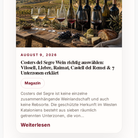
Der Rosado eignet sich hervorragend für
Sommerfeste, Firmenanlässe, private Feiern
oder als Geschenk bei festlichen
Gelegenheiten.
Wo kann man Milsetentayseis La Peña
Rosado 2021 am besten kaufen?
AUGUST 9, 2026
Costers del Segre Wein richtig auswählen:
Der Wein ist in Fachgeschäften, ausgewählten
Vilosell, Llebre, Raimat, Castell del Remei & 7
Weinhandlungen sowie online erhältlich.
Unterzonen erklärt
Magazin
Gibt es Empfehlungen zur Kombination mit
anderen Getränken?
Costers del Segre ist keine einzelne
zusammenhängende Weinlandschaft und auch
keine Rebsorte. Die geschützte Herkunft im Westen
Milsetentayseis La Peña Rosado 2021
Kataloniens besteht aus sieben räumlich
harmoniert gut mit Mineralwasser und
getrennten Unterzonen, die von…
leichten Cocktails, was ihn besonders
Weiterlesen
vielseitig macht.