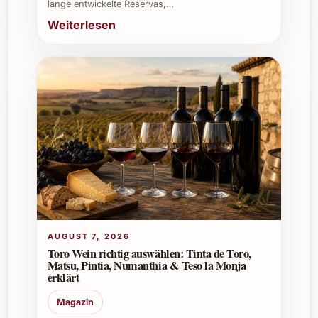
lange entwickelte Reservas,…
Weinkeller:
Eine bereichernde
Weiterlesen
Ergänzung mit gutem Lagerpotenzial
und angenehmer Trinkreife.
Bestellen Sie Milsetentayseis La Peña Rosado
2021 jetzt und erleben Sie einen frischen,
vielseitigen Rosé, der jeden Anlass veredelt
und Freude bereitet.
AUGUST 7, 2026
Toro Wein richtig auswählen: Tinta de Toro,
Matsu, Pintia, Numanthia & Teso la Monja
erklärt
Magazin