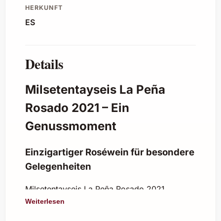
HERKUNFT
ES
Details
Milsetentayseis La Peña
Rosado 2021 – Ein
Genussmoment
Einzigartiger Roséwein für besondere
Gelegenheiten
Milsetentayseis La Peña Rosado 2021
präsentiert sich als eleganter und frisch-
Weiterlesen
fruchtiger Wein, der durch seine lebendige