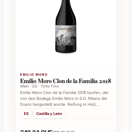
diversen Gelegenheiten:
Geburtstage und Jubiläen
Hochzeiten und Verlobungsfeiern
Einzugspartys und Einweihungen
Weihnachten und andere Feste im
Jahreskreis
Als Dankeschön für Gastgeber oder
Geschäftspartner
Seine ansprechende Optik und feine Aromatik
EMILIO MORO
machen ihn zum idealen Mitbringsel.
Emilio Moro Clon de la Familia 2018
Wein · ES · Tinto Fino
Häufige Fragen zu Milsetentayseis La
Emilio Moro Clon de la Familia 2018 kaufen, der
Peña Rosado 2021
von den Bodega Emilio Moro in D.O. Ribera del
Duero hergestellt wurde. Reifung in Holz…
Was zeichnet Milsetentayseis La Peña
ES
Castilla y León
Rosado 2021 besonders aus?