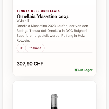
Milsetentayseis La Peña Rosado 2021 ist ein
TENUTA DELL'ORNELLAIA
vielseitiger Wein, der hervorragend zu
Ornellaia Massetino 2023
leichten Gerichten passt. Seine fruchtige
Wein · IT
Frische harmoniert besonders gut mit:
Ornellaia Massetino 2023 kaufen, der von den
Bodega Tenuta dell'Ornellaia in DOC Bolgheri
Sommerlichen Salaten mit frischen
Superiore hergestellt wurde. Reifung in Holz
Kräutern
Rotwein.
Meeresfrüchten und Fischgerichten
IT
Toskana
Leichten Pasta- und Reisgerichten
Gegrilltem Geflügel und Gemüse
307,90 CHF
Auch als Aperitif macht er eine
Auf Lager
ausgezeichnete Figur und kann perfekt in
geselligen Runden genossen werden.
Geschenkideen und Anlässe
Besonders gut eignet sich Milsetentayseis La
Peña Rosado 2021 als stilvolles Geschenk zu