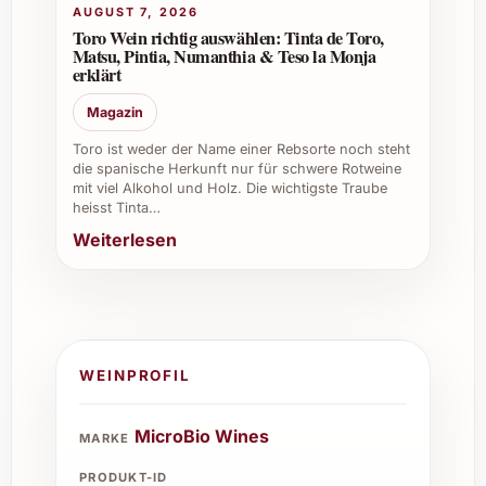
seinen Charakter überzeugt.
AUGUST 7, 2026
Toro Wein richtig auswählen: Tinta de Toro,
Weinkeller:
Erweitern Sie Ihre
Matsu, Pintia, Numanthia & Teso la Monja
Sammlung mit einem nachhaltigen
erklärt
Jahrgang, der durch Qualität besticht
Magazin
und bei zukünftigen Anlässen punktet.
Toro ist weder der Name einer Rebsorte noch steht
die spanische Herkunft nur für schwere Rotweine
mit viel Alkohol und Holz. Die wichtigste Traube
heisst Tinta…
Weiterlesen
WEINPROFIL
MicroBio Wines
MARKE
PRODUKT-ID