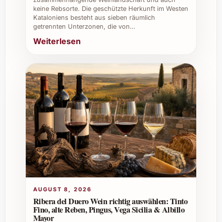
spezialisiert sind.
keine Rebsorte. Die geschützte Herkunft im Westen
Kataloniens besteht aus sieben räumlich
getrennten Unterzonen, die von…
Ist MicroBio Nieva York 2023 auch für
Events geeignet?
Weiterlesen
Absolut – dank seines facettenreichen
Geschmacks und der nachhaltigen
Philosophie ist er ein Highlight bei Festen,
Firmenevents und kulinarischen
Veranstaltungen.
Welche Vorteile bietet MicroBio Nieva York
2023 im beruflichen Kontext?
Durch seinen exzellenten Ruf und das
ansprechende Design eignet sich der Wein
AUGUST 8, 2026
hervorragend als repräsentatives Geschenk
Ribera del Duero Wein richtig auswählen: Tinto
für Geschäftspartner oder zum Einsatz bei
Fino, alte Reben, Pingus, Vega Sicilia & Albillo
Firmenevents, um nachhaltige Werte zu
Mayor