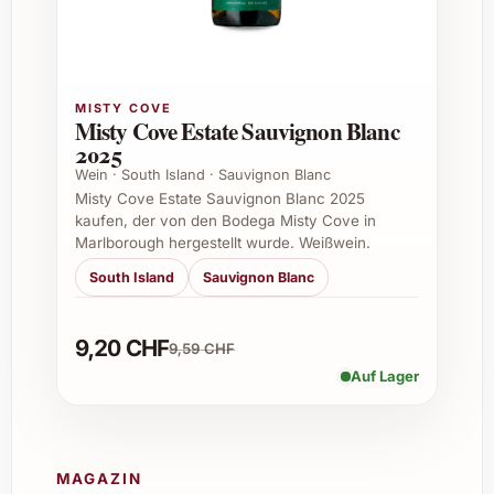
Gemüsegerichten sowie milden
Käsevarianten. Seine fruchtigen und
mineralischen Noten unterstreichen den
Geschmack ohne zu dominieren.
MISTY COVE
Misty Cove Estate Sauvignon Blanc
Wie sollte der Wein serviert werden?
2025
Wein · South Island · Sauvignon Blanc
Optimal ist eine Trinktemperatur von etwa 10
Misty Cove Estate Sauvignon Blanc 2025
bis 12 Grad Celsius. Vor dem Genuss
kaufen, der von den Bodega Misty Cove in
empfiehlt sich ein kurzes Dekantieren, damit
Marlborough hergestellt wurde. Weißwein.
sich die Aromen voll entfalten können.
South Island
Sauvignon Blanc
Ist MicroBio Nieva York 2023 vegan?
9,20 CHF
9,59 CHF
Ja, die Herstellung erfolgt ohne den Einsatz
Auf Lager
tierischer Produkte, etwa bei der Klärung.
Damit ist er für Veganer bestens geeignet.
Wie lange lässt sich der Wein lagern?
MAGAZIN