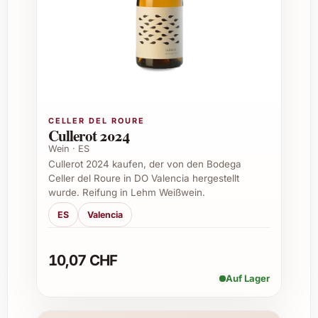
Alkoholgehalt:
Ca. 13% Vol.
Verpackung:
Nachhaltige Flasche mit
elegantem Design
Besonderheit:
100% ökologischer und
biodynamischer Anbau
Tipps für passende Anlässe &
Einsatzmöglichkeiten
CELLER DEL ROURE
Cullerot 2024
Wein · ES
MicroBio Nieva York 2023 ist die ideale Wahl
Cullerot 2024 kaufen, der von den Bodega
für diverse Gelegenheiten, bei denen Genuss
Celler del Roure in DO Valencia hergestellt
und Qualität im Vordergrund stehen. Hier
wurde. Reifung in Lehm Weißwein.
einige Beispiele:
ES
Valencia
Feierliche Ereignisse wie Geburtstage,
Jubiläen und Hochzeiten
10,07 CHF
Geschenkidee zu Weihnachten, Ostern
Auf Lager
oder als Dankeschön
Stilvolle Begleitung zum Dinner oder
Grillfest im Sommer