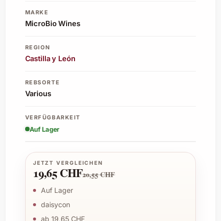
MARKE
MicroBio Wines
REGION
Castilla y León
REBSORTE
Various
VERFÜGBARKEIT
Auf Lager
JETZT VERGLEICHEN
19,65 CHF
20,55 CHF
Auf Lager
daisycon
ab 19,65 CHF