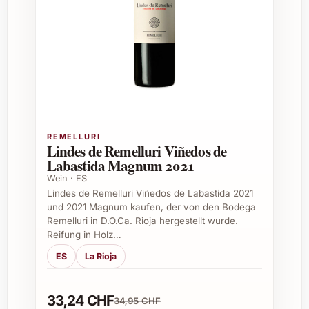
Ausgeprägte Frische und elegante
Eleganz im Gaumen
Perfekte Balance zwischen Fruchtigkeit
und Mineralität
Wein aus kontrolliert ökologischem
Anbau (je nach Jahrgang beachten)
Passende Gelegenheiten und
Einsatzmöglichkeiten
REMELLURI
Lindes de Remelluri Viñedos de
Labastida Magnum 2021
Martín Codax Vindel 2022 eignet sich
hervorragend für vielseitige Anlässe und
Wein · ES
Lindes de Remelluri Viñedos de Labastida 2021
sollte unbedingt ergänzt werden zu:
und 2021 Magnum kaufen, der von den Bodega
Remelluri in D.O.Ca. Rioja hergestellt wurde.
Sommerliche Gartenpartys und Apéro-
Reifung in Holz…
Runden
Feine Meeresfrüchte und Fischgerichte
ES
La Rioja
Feierliche Anlässe wie Weihnachten oder
Silvester
33,24 CHF
34,95 CHF
Geschenke zu Geburtstagen oder als