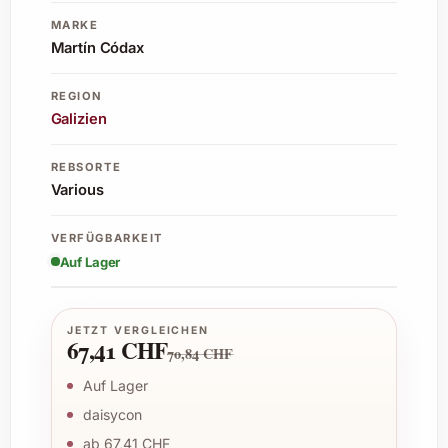
MARKE
Martín Códax
REGION
Galizien
REBSORTE
Various
VERFÜGBARKEIT
Auf Lager
JETZT VERGLEICHEN
67,41 CHF
70,84 CHF
Auf Lager
daisycon
ab 67,41 CHF