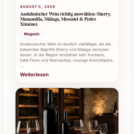
als Begleiter zum Apéro. Seine
AUGUST 5, 2026
Andalusischer Wein richtig auswählen: Sherry,
fruchtige, lebendige Note begeistert
Manzanilla, Málaga, Moscatel & Pedro
auch Einsteiger und Weinliebhaber.
Ximénez
Beruflicher Einsatz:
Ein Highlight bei
Magazin
Firmenevents, Geschäftsessen und im
gastronomischen Service. Martín Codax
Andalusischer Wein ist deutlich vielfältiger, als die
Vindel 2022 überzeugt mit exzellenter
bekannten Begriffe Sherry und Málaga vermuten
lassen. In der Region entstehen sehr trockene,
Qualität und hat eine breite Akzeptanz
helle Finos und Manzanillas, nussige Amontillados,
bei Gästen.
…
Geschenkidee:
Eine stilvolle
Weiterlesen
Überraschung zu Weihnachten,
Geburtstagen oder als Dankeschön.
Weinkeller:
Die Möglichkeit, den Wein
einige Jahre zu lagern, macht ihn zu
einer spannenden Bereicherung für
ambitionierte Sammler.