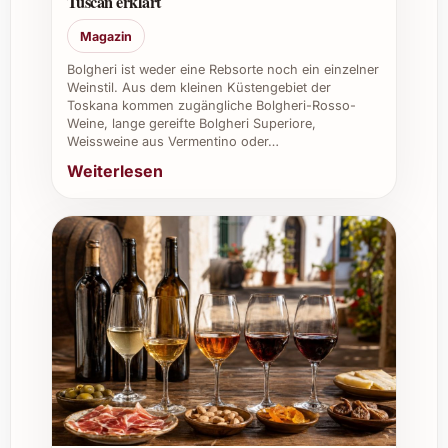
Tuscan erklärt
Magazin
Der Martín Codax Vindel 2022 kommt
aus der Region Rías Baixas in Galicien, im
Bolgheri ist weder eine Rebsorte noch ein einzelner
Weinstil. Aus dem kleinen Küstengebiet der
Nordwesten Spaniens – bekannt für
Toskana kommen zugängliche Bolgheri-Rosso-
hochwertige Albariño-Weine.
Weine, lange gereifte Bolgheri Superiore,
Weissweine aus Vermentino oder…
Weiterlesen
Gibt es Besonderheiten bei diesem Jahrgang?
Der Jahrgang 2022 ist geprägt von
einem ausgewogenen Klima, das den
Trauben optimale Reife und elegante
Frische verliehen hat.
Individuelle Tipps und Vorteile
Privater Gebrauch:
Ideal für
Sommerfeste, gemütliche Abende und