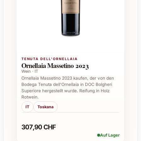
Aromatik optimal zur Geltung zu bringen.
Wie lagerfähig ist dieser Wein?
Martín Codax Vindel 2022 kann bis zu 3-
4 Jahre sorgsam gelagert werden. Am
besten wird er jedoch jung und frisch
TENUTA DELL'ORNELLAIA
Ornellaia Massetino 2023
genossen, um sein volles
Wein · IT
Aromenspektrum zu erleben.
Ornellaia Massetino 2023 kaufen, der von den
Bodega Tenuta dell'Ornellaia in DOC Bolgheri
Superiore hergestellt wurde. Reifung in Holz
Passt der Wein zu Käse?
Rotwein.
IT
Toskana
Ja, vor allem zu milden und halbweichen
Käsesorten wie Mozzarella oder
307,90 CHF
Ziegenkäse harmoniert dieser Wein
Auf Lager
ausgezeichnet.