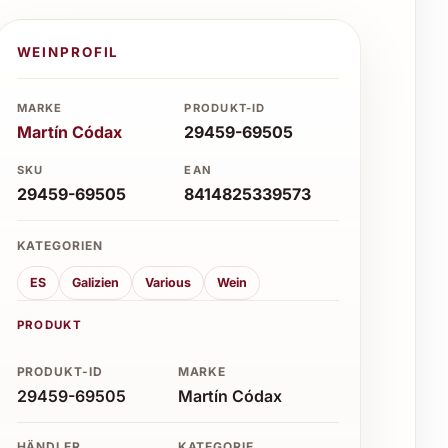
WEINPROFIL
MARKE
PRODUKT-ID
Martín Códax
29459-69505
SKU
EAN
29459-69505
8414825339573
KATEGORIEN
ES
Galizien
Various
Wein
PRODUKT
PRODUKT-ID
MARKE
29459-69505
Martín Códax
HÄNDLER
KATEGORIE