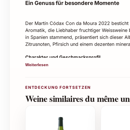
Ein Genuss für besondere Momente
Der Martín Códax Con da Moura 2022 besticht 
Aromatik, die Liebhaber fruchtiger Weissweine 
in Spanien stammend, präsentiert sich dieser Al
Zitrusnoten, Pfirsich und einem dezenten miner
Charakter und Geschmacksprofil
Weiterlesen
Rebsorte:
Albariño
Jahrgang:
2022
Geschmack:
Frisch, fruchtig, leicht minera
ENTDECKUNG FORTSETZEN
Farbton:
Hellgelb mit grünlichen Reflexen
Weine similaires du même uni
Alkoholgehalt:
Ca. 12,5 % Vol.
Empfohlene Trinktemperatur:
8-10 °C
Vielseitige Einsatzmöglichkeiten