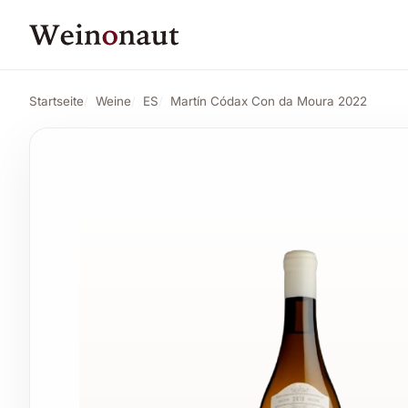
PREIS
36,91 CHF
Martín Códax Con da Moura 2022
Angebo
41,02 CHF
Startseite
Weine
ES
Martín Códax Con da Moura 2022