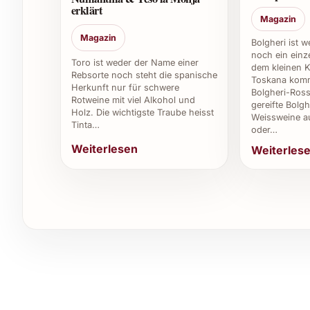
2022 sind auf der Flasche oder der Website des
erklärt
Magazin
Magazin
Kann der Martín Códax Con da Moura 2022 au
Bolgheri ist 
noch ein einze
Toro ist weder der Name einer
dem kleinen K
Ja, er eignet sich hervorragend für festliche Me
Rebsorte noch steht die spanische
Toskana komm
durch seine Vielseitigkeit.
Herkunft nur für schwere
Bolgheri-Ross
Rotweine mit viel Alkohol und
gereifte Bolgh
Holz. Die wichtigste Traube heisst
Wie hebt sich der Jahrgang 2022 ab?
Weissweine a
Tinta…
oder…
Weiterlesen
Weiterles
Der Jahrgang 2022 zeigt eine gute Balance zwi
optimale Wetterbedingungen während der Wac
Wo kann ich den Martín Códax Con da Moura
Er ist in gut sortierten Weinfachgeschäften, onli
gehobenen Gastronomiebereich erhältlich.
Tipps und Vorteile für private und beru
Perfekt für Festlichkeiten wie Weihnachten