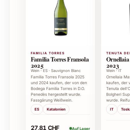
Dieser Weisswein eignet sich perfekt als Beglei
oder Salaten, aber auch als erfrischender Aper
Sommerabenden auf der Terrasse oder beim sti
2022 ist stets ein Genuss.
Ideale Anlässe zum Verschenken
FAMILIA TORRES
TENUTA DE
Geburtstagsfeiern
Familia Torres Fransola
Ornellaia
Weihnachts- und Silvesterfeste
2025
2023
Sommerfeste und Grillpartys
Wein · ES · Sauvignon Blanc
Wein · IT
Business-Events und Firmengeschenke
Familia Torres Fransola 2025
Ornellaia Ma
und 2024 kaufen, der von den
kaufen, der
Einladungen zum Essen oder besonderen 
Bodega Familia Torres in D.O.
Tenuta dell'
Penedès hergestellt wurde.
Bolgheri Supe
FAQ zum Martín Códax Con da Moura 2
Fassgärung Weißwein.
wurde. Reifu
ES
Katalonien
IT
Tosk
Was macht den Martín Códax Con da Moura 
Sein harmonisches Zusammenspiel aus lebendige
27,81 CHF
Auf Lager