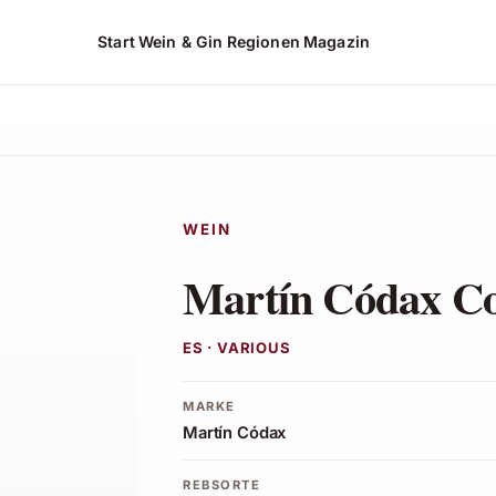
Start
Wein & Gin
Regionen
Magazin
t ansehen*
WEIN
Martín Códax C
ES · VARIOUS
MARKE
Martín Códax
REBSORTE