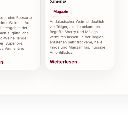
Ximénez
 Weinguts zu finden.
Magazin
ch zu festlichen Anlässen eingesetzt werden?
weder eine Rebsorte
Andalusischer Wein ist deutlich
lner Weinstil. Aus
vielfältiger, als die bekannten
üstengebiet der
nüs, elegante Dinner und besondere Feiern aller Art
Begriffe Sherry und Málaga
en zugängliche
vermuten lassen. In der Region
o-Weine, lange
entstehen sehr trockene, helle
eri Superiore,
Finos und Manzanillas, nussige
us Vermentino
Amontillados,…
Weiterlesen
en
schen Frische und Komplexität, bedingt durch
hstumsperiode.
 2022 am besten kaufen?
ne bei spezialisierten Händlern und teilweise im
fliche Nutzung
, Silvester und Sommerfeste durch seine frische,