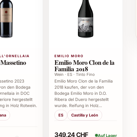
ter zu leichten Gerichten wie Meeresfrüchten, Fisch
itif. Ob zum gemütlichen Abendessen, lauen
lvollen Empfang – der Martín Códax Con da Moura
LL'ORNELLAIA
EMILIO MORO
 Massetino
Emilio Moro Clon de la
Familia 2018
Wein · ES · Tinto Fino
ssetino 2023
Emilio Moro Clon de la Familia
 von den Bodega
2018 kaufen, der von den
Dinnern
Ornellaia in DOC
Bodega Emilio Moro in D.O.
riore hergestellt
Ribera del Duero hergestellt
022
ng in Holz Rotwein.
wurde. Reifung in Holz…
ana
ES
Castilla y León
2022 besonders?
r Frische, fruchtigen Noten und einem eleganten,
349,24 CHF
Auf Lager