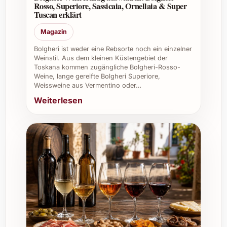
Rosso, Superiore, Sassicaia, Ornellaia & Super
Veranstaltungen gesteigert wird. Auch in
Tuscan erklärt
Firmenevents stärkt dieser Wein das Image
Magazin
und vermittelt Wertschätzung gegenüber
Geschäftspartnern. Ideal, um besondere
Bolgheri ist weder eine Rebsorte noch ein einzelner
Momente zu feiern, zu geniessen und in
Weinstil. Aus dem kleinen Küstengebiet der
Toskana kommen zugängliche Bolgheri-Rosso-
bester Erinnerung zu behalten.
Weine, lange gereifte Bolgheri Superiore,
Weissweine aus Vermentino oder…
Weiterlesen