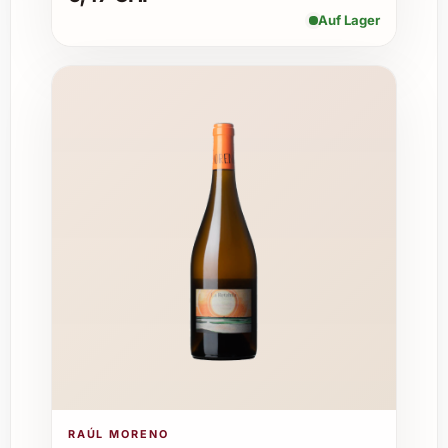
Weihnachts- und Silvesterfeiern
Auf Lager
Jubiläen und Familienfeste
Besondere Geschenke für Weinliebhaber
und Freunde
Firmenevents und Business-Dinner
Sommerfeste mit edlen Speisen
Veranstaltungen in Restaurants und
Caterings
Erweiterung des Weinkellers mit
hochwertigen Magnum-Flaschen
Tipps zur Lagerung und Genuss
Lagern Sie den Wein idealerweise
dunkel, kühl und bei konstanter
Temperatur zwischen 12 und 15 °C.
Vor dem Genuss empfiehlt sich ein
langsames Dekantieren, um das
Bouquet voll zu entfalten.
RAÚL MORENO