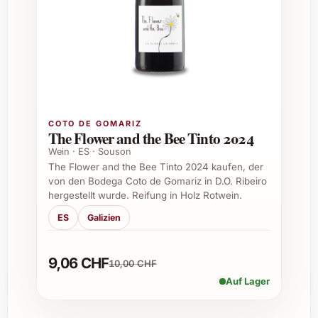
Murrieta Capellanía 2020 lagern?
Bei optimaler Lagerung hält sich der Wein
problemlos 10 bis 15 Jahre und gewinnt mit
der Zeit an Komplexität und Tiefe.
3. Zu welchen Speisen passt dieser Wein
besonders gut?
COTO DE GOMARIZ
The Flower and the Bee Tinto 2024
Ausgezeichnet zu Lamm, Rind, Wildgerichten,
Wein · ES · Souson
The Flower and the Bee Tinto 2024 kaufen, der
Käsebrett und mediterraner Küche mit
von den Bodega Coto de Gomariz in D.O. Ribeiro
cremigen Saucen.
hergestellt wurde. Reifung in Holz Rotwein.
4. Ist der Jahrgang 2020 besonders
ES
Galizien
empfehlenswert?
9,06 CHF
10,00 CHF
Ja, der Jahrgang 2020 gilt in Rioja als
Auf Lager
ausgewogen und charaktervoll mit
fruchtbetonter Frische und reifer Struktur.