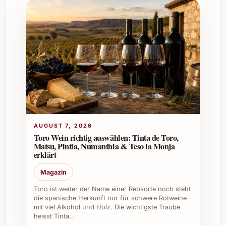
oder Präferenzen zu berücksichtigen.
Wo kann man Mariotti Surliè kaufen?
Mariotti Surliè ist in ausgewählten
Fachgeschäften, online bei spezialisierten
Anbietern und vereinzelt in Delikatess-
Märkten erhältlich. Onlinebestellungen bieten
oft eine bequeme und rasche Möglichkeit.
AUGUST 7, 2026
Welche Geschenktipps gibt es für Mariotti
Toro Wein richtig auswählen: Tinta de Toro,
Surliè?
Matsu, Pintia, Numanthia & Teso la Monja
erklärt
Mariotti Surliè lässt sich hervorragend mit
Magazin
edlen Weinen oder passenden Accessoires
kombinieren. Persönliche Geschenksets mit
Toro ist weder der Name einer Rebsorte noch steht
saisonalen Akzenten eignen sich besonders
die spanische Herkunft nur für schwere Rotweine
mit viel Alkohol und Holz. Die wichtigste Traube
gut für liebevolle Überraschungen.
heisst Tinta…