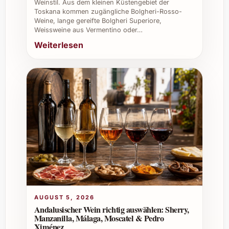
Weinstil. Aus dem kleinen Küstengebiet der
Sie Mariotti Surliè, um Ihre Angebote
Toskana kommen zugängliche Bolgheri-Rosso-
Weine, lange gereifte Bolgheri Superiore,
geschmacklich aufzuwerten und Gästen
Weissweine aus Vermentino oder…
ein unvergessliches Erlebnis zu bieten.
Weiterlesen
Firmenanlässe:
Mit Mariotti Surliè
hinterlassen Sie einen nachhaltigen
Eindruck bei Partnern und
Mitarbeitenden dank seiner
hochklassigen Qualität und Präsentation.
Weinkeller und spezielle
Verkostungen:
Das Produkt ergänzt
Weinverkostungen ideal, da es die
Aromenvielfalt unterstützt und
bereichert.
AUGUST 5, 2026
Andalusischer Wein richtig auswählen: Sherry,
Manzanilla, Málaga, Moscatel & Pedro
Ximénez