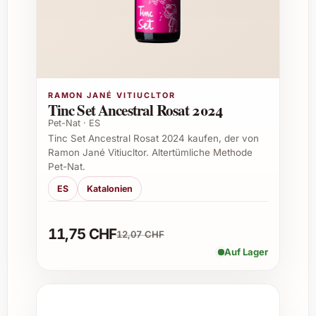
sorgfältiger Verarbeitung
Ideal geeignet für
Besondere Feierlichkeiten wie
Geburtstage, Jubiläen und Hochzeiten
RAMON JANÉ VITIUCLTOR
Weihnachts- und Silvesterfeste als
Tinc Set Ancestral Rosat 2024
stilvoller Genussmoment
Pet-Nat · ES
Sommerfeste und Gartenpartys mit
Tinc Set Ancestral Rosat 2024 kaufen, der von
Ramon Jané Vitiucltor. Altertümliche Methode
einem Hauch von Luxus
Pet-Nat.
Professionelle Caterings und exquisite
Menüs in Restaurants
ES
Katalonien
Geschenke für Geschäftspartner oder
Freunde mit Geschmack
11,75 CHF
12,07 CHF
Auf Lager
FAQ zu Mariotti Surliè
Was macht Mariotti Surliè besonders?