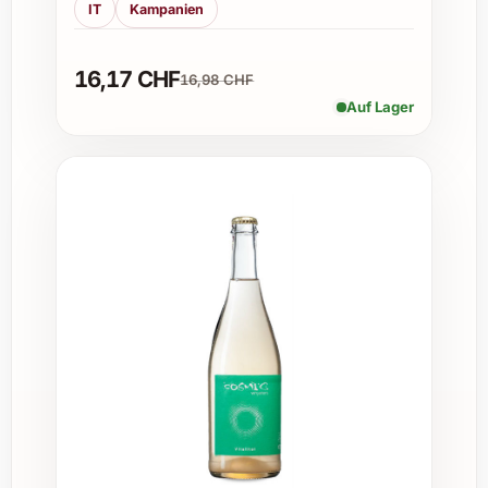
IT
Kampanien
Besonders zu festlichen Anlässen wie
Geburtstagen, Hochzeiten, Firmenfeiern oder
16,17 CHF
16,98 CHF
saisonalen Festen bringt Mariotti Surliè einen
exklusiven Genussmoment. Auch als
Auf Lager
Geschenk zeigt es Stil und Wertschätzung.
Wie lange ist Mariotti Surliè haltbar?
Dank seiner sorgfältigen Herstellung und
Verpackung bleibt Mariotti Surliè über
mehrere Monate frisch, wenn es kühl und
trocken gelagert wird. So kann der Genuss
flexibel geplant werden.
Gibt es verschiedene Variationen von
Mariotti Surliè?
Ja, Mariotti Surliè wird in mehreren Varianten