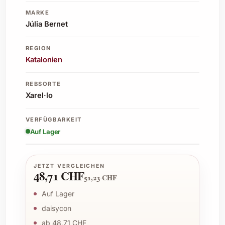
MARKE
Júlia Bernet
REGION
Katalonien
REBSORTE
Xarel·lo
VERFÜGBARKEIT
Auf Lager
JETZT VERGLEICHEN
48,71 CHF
51,23 CHF
Auf Lager
daisycon
ab 48,71 CHF