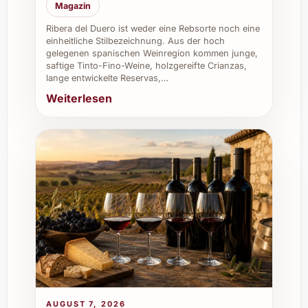
bewahren.
Magazin
Ribera del Duero ist weder eine Rebsorte noch eine
einheitliche Stilbezeichnung. Aus der hoch
Kann ich Maria Bernet Brut Nature 2014 auch für
gelegenen spanischen Weinregion kommen junge,
einen besonderen Anlass verschenken?
saftige Tinto-Fino-Weine, holzgereifte Crianzas,
lange entwickelte Reservas,…
Absolut. Sein eleganter und luxuriöser
Weiterlesen
Charakter macht ihn zu einem sehr
geschätzten Geschenk, etwa zu
Hochzeiten, Jubiläen oder als
Dankeschön für Kunden und
Geschäftspartner.
Wie unterscheidet sich Maria Bernet Brut Nature
2014 von anderen Schweizer Schaumweinen?
Dieser Brut Nature bietet eine besonders
klare Stilistik ohne Zuckerzusatz, was ihm
AUGUST 7, 2026