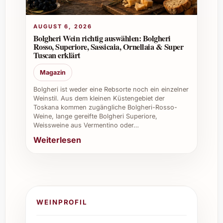
Individuelle Tipps für den Gebrauch von
Maria Bernet Brut Nature 2014
AUGUST 6, 2026
Private Feiern:
Eröffnet stilvoll Ihre
Bolgheri Wein richtig auswählen: Bolgheri
Rosso, Superiore, Sassicaia, Ornellaia & Super
Familienfeste oder romantischen
Tuscan erklärt
Abende zu zweit.
Firmenveranstaltungen:
Beeindrucken
Magazin
Sie Kunden und Kollegen mit einem
Bolgheri ist weder eine Rebsorte noch ein einzelner
Schweizer Schaumwein von hoher
Weinstil. Aus dem kleinen Küstengebiet der
Qualität.
Toskana kommen zugängliche Bolgheri-Rosso-
Weine, lange gereifte Bolgheri Superiore,
Weinkeller:
Ergänzen Sie Ihre
Weissweine aus Vermentino oder…
Sammlung mit einem exquisiten
Weiterlesen
Jahrgangs-Brut Nature, der mit der
Lagerung an Komplexität gewinnt.
Restaurants & Gastronomie:
Perfekt
als Aperitif oder Begleiter zu leichten
Gerichten in der gehobenen Küche.
Caterings:
Der unkomplizierte Genuss
WEINPROFIL
für Aperos und besondere Anlässe, der