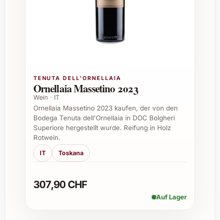
Welche Speisen passen gut zu Maria Bernet Brut
Nature 2014?
Dieser Schaumwein begleitet exzellent
Meeresfrüchte, leichte Fischgerichte,
Sushi, aber auch feine Vorspeisen und
TENUTA DELL'ORNELLAIA
Käsevariationen wie Brie oder
Ornellaia Massetino 2023
Ziegenkäse.
Wein · IT
Ornellaia Massetino 2023 kaufen, der von den
Bodega Tenuta dell'Ornellaia in DOC Bolgheri
Superiore hergestellt wurde. Reifung in Holz
Wie sollte Maria Bernet Brut Nature 2014 serviert
Rotwein.
werden?
IT
Toskana
Gut gekühlt auf etwa 8-10 °C genießen.
Ideal in einem schlanken Sektglas oder
307,90 CHF
einer Tulpenform, um die Perlage und
Auf Lager
Aromen optimal zur Geltung zu bringen.