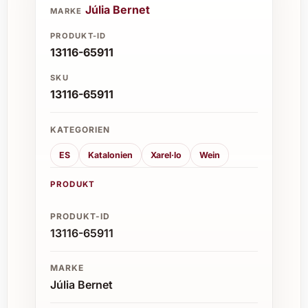
verschiedene Geschmäcker anspricht.
Júlia Bernet
MARKE
PRODUKT-ID
13116-65911
SKU
13116-65911
KATEGORIEN
ES
Katalonien
Xarel·lo
Wein
PRODUKT
PRODUKT-ID
13116-65911
MARKE
Júlia Bernet