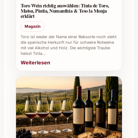
eine hervorragende Frische und
Toro Wein richtig auswählen: Tinta de Toro,
Matsu, Pintia, Numanthia & Teso la Monja
mineralische Komplexität verleiht, die ihn
erklärt
von konventionellen Schaumweinen
Magazin
abhebt.
Toro ist weder der Name einer Rebsorte noch steht
die spanische Herkunft nur für schwere Rotweine
mit viel Alkohol und Holz. Die wichtigste Traube
Wie wird Maria Bernet Brut Nature 2014
heisst Tinta…
hergestellt?
Weiterlesen
Die Basis dieses Schaumweins bilden
sorgfältig ausgewählte Trauben, die
schonend gepresst und traditionell
vergoren werden. Die zweite Gärung
erfolgt in der Flasche, gefolgt vom
langen Hefelager, das die typischen
Noten und eine feine Perlage erzeugt.