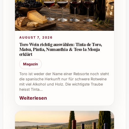
zugängliches Geschenk für viele
Gelegenheiten:
Als Dankeschön oder Anerkennung bei
Geschäftskontakten.
Zum Geburtstag für Freunde und
AUGUST 7, 2026
Familie, die exklusive Weine schätzen.
Toro Wein richtig auswählen: Tinta de Toro,
Zu Weihnachten oder Neujahr als
Matsu, Pintia, Numanthia & Teso la Monja
stilvoller Genussmoment.
erklärt
Bei Hochzeiten oder als Präsent fürs
Magazin
Brautpaar.
Toro ist weder der Name einer Rebsorte noch steht
Häufig gestellte Fragen (FAQ) zu
die spanische Herkunft nur für schwere Rotweine
mit viel Alkohol und Holz. Die wichtigste Traube
Marguet Yuman Blanc de Blancs
heisst Tinta…
Premier Cru
Weiterlesen
1. Was zeichnet einen Blanc de Blancs
Premier Cru aus?