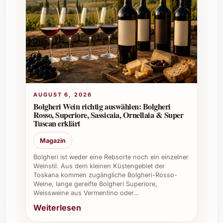
Ein Blanc de Blancs wird ausschliesslich aus
Chardonnay-Trauben hergestellt und ist
besonders elegant und fein. Premier Cru
bezeichnet eine besonders hochwertige
Anbauzone, die Trauben von ausgezeichneter
Qualität liefert.
2. Wie sollte man den Marguet Yuman Blanc
AUGUST 6, 2026
de Blancs Premier Cru servieren?
Bolgheri Wein richtig auswählen: Bolgheri
Rosso, Superiore, Sassicaia, Ornellaia & Super
Ideal ist eine Trinktemperatur von 6 bis 8 °C.
Tuscan erklärt
Am besten wird der Schaumwein gut gekühlt
Magazin
in einem tulpenförmigen Sektglas serviert, um
die Aromen und die feine Perlage optimal zur
Bolgheri ist weder eine Rebsorte noch ein einzelner
Geltung zu bringen.
Weinstil. Aus dem kleinen Küstengebiet der
Toskana kommen zugängliche Bolgheri-Rosso-
Weine, lange gereifte Bolgheri Superiore,
3. Passt dieser Schaumwein zu Speisen?
Weissweine aus Vermentino oder…
Wenn ja, zu welchen?
Weiterlesen