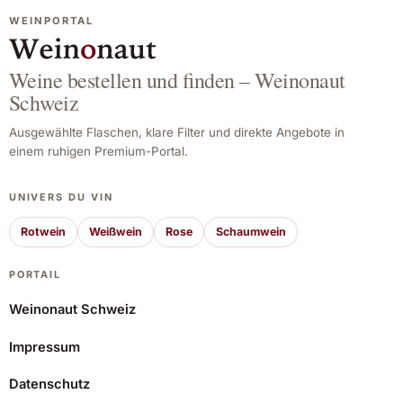
erstklassigen Blanc de Blancs, der jeden
WEINPORTAL
Anlass unvergesslich macht!
Weine bestellen und finden – Weinonaut
Schweiz
Ausgewählte Flaschen, klare Filter und direkte Angebote in
einem ruhigen Premium-Portal.
UNIVERS DU VIN
Rotwein
Weißwein
Rose
Schaumwein
PORTAIL
Weinonaut Schweiz
Impressum
Marguet Yuman Blanc de Blancs Premier Cru
Datenschutz
47,36 CHF
Angebot ansehen*