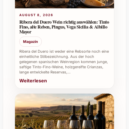
Einsatzmöglichkeiten und Empfehlungen
AUGUST 8, 2026
Ideal als Aperitif, um Gäste stilvoll zu
Ribera del Duero Wein richtig auswählen: Tinto
Fino, alte Reben, Pingus, Vega Sicilia & Albillo
empfangen.
Mayor
Perfekte Begleitung zu festlichen Menüs,
insbesondere zu Meeresfrüchten, hellem
Magazin
Fleisch oder feinen Käsesorten.
Ribera del Duero ist weder eine Rebsorte noch eine
Ein edler Begleiter bei besonderen
einheitliche Stilbezeichnung. Aus der hoch
Anlässen wie Geburtstagen, Hochzeiten
gelegenen spanischen Weinregion kommen junge,
saftige Tinto-Fino-Weine, holzgereifte Crianzas,
oder Jubiläen.
lange entwickelte Reservas,…
Auch hervorragend geeignet für
Weiterlesen
entspannte Sommerabende oder
elegante Firmenfeiern.
Tipps zum Verschenken
Marguet Yuman Blanc de Blancs Premier Cru
ist ein gehaltvolles und gleichzeitig leicht