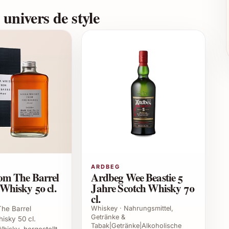
ellung mit Weizen als Süßungsmalz für einen weicheren
univers de style
n puren Genuss oder als Basis hochwertiger
e Wahl zum Verfeinern von Desserts oder als
onen.
um Verschenken
ber
reunde und Familie
ARDBEG
e
om The Barrel
Ardbeg Wee Beastie 5
Whisky 50 cl.
Jahre Scotch Whisky 70
enner
cl.
Whiskey · Nahrungsmittel,
The Barrel
70 cl
Getränke &
isky 50 cl.
Tabak|Getränke|Alkoholische