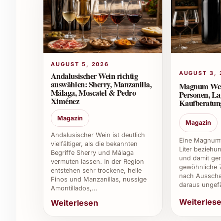
Gibt es besondere Lagerungshinweise?
Der Bourbon sollte an einem kühlen, dunklen O
Kann man Maker’s Mark Bourbon auch als Ges
AUGUST 5, 2026
Viele Händler bieten eine Gravur oder Geschen
AUGUST 3, 
Andalusischer Wein richtig
auswählen: Sherry, Manzanilla,
Magnum Wein:
zu machen.
Málaga, Moscatel & Pedro
Personen, L
Ximénez
Kaufberatun
Wie unterscheidet sich Maker’s Mark von an
Magazin
Magazin
Die ausschliessliche Verwendung von Weizen al
Andalusischer Wein ist deutlich
Eine Magnumfl
Handabfüllung mit roter Wachskapsel sorgen fü
vielfältiger, als die bekannten
Liter beziehu
Begriffe Sherry und Málaga
und damit gen
vermuten lassen. In der Region
Welche Speisen passen besonders gut zu Ma
gewöhnliche 7
entstehen sehr trockene, helle
nach Ausscha
Finos und Manzanillas, nussige
daraus ungef
Besonders gut zu kräftigem Käse, BBQ-Gericht
Amontillados,…
Weiterles
Weiterlesen
Für welche Gelegenheiten eignet sich Maker