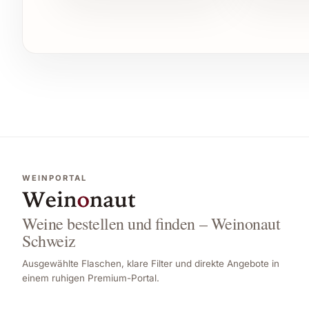
Er passt perfekt zu eleganten Feiern, gemütlich
Weihnachten oder Silvester sowie als hochwert
Individuelle Tipps und Vorteile für den 
Ob private Feiern, wie Weihnachtsessen oder S
Firmenevents und Caterings – Maker’s Mark Bourb
Gastronomie und in Restaurants wertet er jede 
vielfältige Sammlung ergänzt. Besonders geschä
Erinnerung bleibt.
WEINPORTAL
Lassen Sie sich von der einzigartigen Kombina
gönnen Sie sich oder Ihren Liebsten diesen a
Weine bestellen und finden – Weinonaut
Schweiz
Ausgewählte Flaschen, klare Filter und direkte Angebote in
einem ruhigen Premium-Portal.