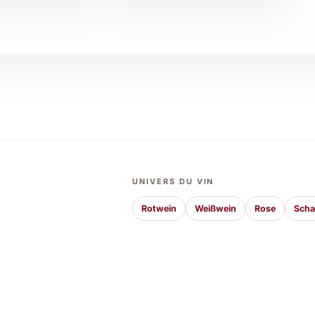
en Runden mit Freunden, festlichen Anlässen wie
iges Geschenk.
Einsatz
ommerfeste, oder professionelle Anlässe wie
on 70 cl beeindruckt durch Qualität und Stil. In der
Getränkekarte auf, während er im Weinkeller eine
tzt wird er auch als exklusives Geschenk, das in
UNIVERS DU VIN
tion aus Handwerk und Geschmack inspirieren und
ussergewöhnlichen Genussmoment.
Rotwein
Weißwein
Rose
Sch