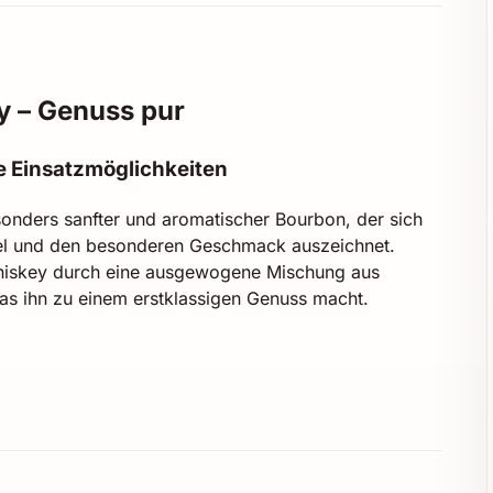
y – Genuss pur
e Einsatzmöglichkeiten
onders sanfter und aromatischer Bourbon, der sich
el und den besonderen Geschmack auszeichnet.
 Whiskey durch eine ausgewogene Mischung aus
as ihn zu einem erstklassigen Genuss macht.
und würzigen Nuancen
ersiegelt, dank der ikonischen roten Wachskapsel