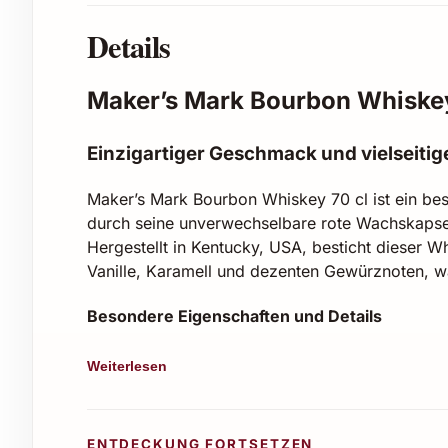
Details
Maker’s Mark Bourbon Whiske
Einzigartiger Geschmack und vielseitig
Maker’s Mark Bourbon Whiskey 70 cl ist ein bes
durch seine unverwechselbare rote Wachskaps
Hergestellt in Kentucky, USA, besticht dieser
Vanille, Karamell und dezenten Gewürznoten, w
Besondere Eigenschaften und Details
Volumen: 70 cl
Weiterlesen
Alkoholgehalt: 45 % vol.
Charakter: Mild, vollmundig, mit süssen 
Handarbeit: Jede Flasche wird von Hand v
ENTDECKUNG FORTSETZEN