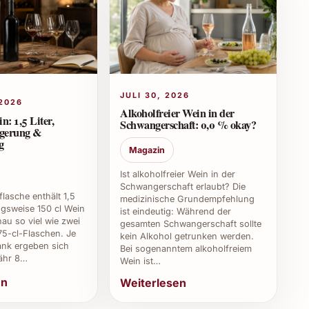
rt gelagert werden, um das Aroma zu bewahren.
chenk personalisieren?
JULI 30, 2026
kverpackungen an, um das Präsent noch persönlicher
2026
Alkoholfreier Wein in der
 1,5 Liter,
Schwangerschaft: 0,0 % okay?
agerung &
g
deren Bourbons?
Magazin
Ist alkoholfreier Wein in der
s Süßungsmalz statt Roggen und die sorgfältige
Schwangerschaft erlaubt? Die
asche enthält 1,5
r ein einmaliges Premiumprodukt.
medizinische Grundempfehlung
ngsweise 150 cl Wein
ist eindeutig: Während der
au so viel wie zwei
gesamten Schwangerschaft sollte
ker’s Mark Bourbon?
5-cl-Flaschen. Je
kein Alkohol getrunken werden.
nk ergeben sich
Bei sogenanntem alkoholfreiem
ähr 8…
en und Schokoladendesserts.
Wein ist…
en
Weiterlesen
’s Mark besonders?