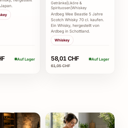
hisky, hergestellt
Getränke|Liköre &
 Japan.
ers?
Spirituosen|Whiskey
Ardbeg Wee Beastie 5 Jahre
skey
Scotch Whisky 70 cl. kaufen.
chliessliche Verwendung von Weizen als Süßungsmalz
Ein Whisky, hergestellt von
y eine mildere und weichere Note verleiht.
Ardbeg in Schottland.
ten serviert werden?
Whiskey
asser genossen werden. Ebenso eignet er sich
HF
58,01 CHF
Auf Lager
Auf Lager
Old Fashioned.
61,05 CHF
 Cocktails geeignet?
 vielseitig für zahlreiche Cocktailkreationen.
 Nach dem Öffnen bleibt das Aroma mehrere Monate
d kühl gelagert wird.