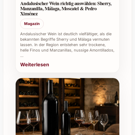
anspruchsvolle Gäste und als Aperitif
Andalusischer Wein richtig auswählen: Sherry,
Manzanilla, Málaga, Moscatel & Pedro
vor dem Essen.
Ximénez
Catering und Firmenevents:
Eindrucksvolle und elegante Wahl, die
Magazin
für Gesprächsstoff sorgt.
Andalusischer Wein ist deutlich vielfältiger, als die
Weinkeller:
Ein wertvolles Mitglied für
bekannten Begriffe Sherry und Málaga vermuten
Liebhaber trockener Sherrys mit
lassen. In der Region entstehen sehr trockene,
helle Finos und Manzanillas, nussige Amontillados,
Charakter.
…
Weiterlesen
Gönnen Sie sich und Ihren Gästen den feinen
Genuss von Lustau Fino La Ina – ein Sherry,
der mit seinem unvergleichlichen Geschmack
jeden Moment bereichert und die Sinne auf
unverwechselbare Weise anspricht.