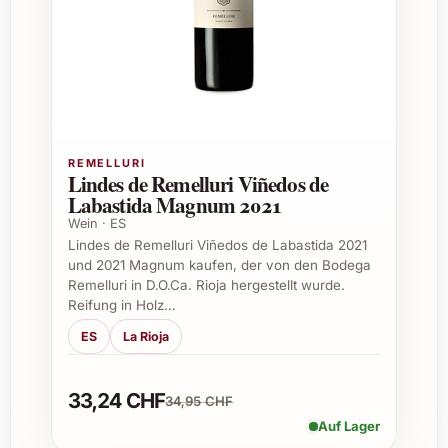
biologische Reifung unter Flor-Hefe
Alkoholgehalt von ca. 15 %
Passende Anlässe für Lustau Fino La Ina
Aperitif bei Familienfeiern und festlichen
Zusammenkünften
REMELLURI
Lindes de Remelluri Viñedos de
Begleitung von Tapas, Meeresfrüchten
Labastida Magnum 2021
und leichten Salaten
Wein · ES
Geschenkidee zum Geburtstag,
Lindes de Remelluri Viñedos de Labastida 2021
Weihnachten oder Jubiläen
und 2021 Magnum kaufen, der von den Bodega
Erfrischendes Getränk für sommerliche
Remelluri in D.O.Ca. Rioja hergestellt wurde.
Feste und Grillabende
Reifung in Holz…
Elegante Ergänzung bei Firmenevents
ES
La Rioja
oder Cateringveranstaltungen
Tipps für den Genuss
33,24 CHF
34,95 CHF
Auf Lager
Kühlen auf etwa 7-10 °C servieren, um