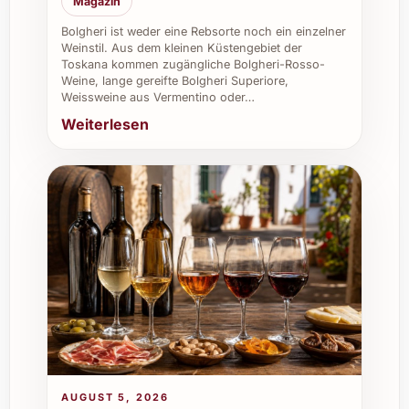
Magazin
Fino-Sherrys?
Bolgheri ist weder eine Rebsorte noch ein einzelner
La Ina gehört zu den exklusiveren Fino-
Weinstil. Aus dem kleinen Küstengebiet der
Toskana kommen zugängliche Bolgheri-Rosso-
Sherrys mit einer besonders präzisen
Weine, lange gereifte Bolgheri Superiore,
Herstellung und einem ausgewogenen
Weissweine aus Vermentino oder…
Profil, das Frische mit Eleganz verbindet.
Weiterlesen
Individuelle Vorteile und
Einsatzmöglichkeiten
Private Feiern:
Verleiht jeden Anlass
wie Geburtstage, Weihnachten oder
Silvester ein stilvolles Flair.
Sommerfeste:
Erfrischend und leicht
begleitet er Grilladen und sommerliche
Speisen perfekt.
Gastronomie und Restaurants:
Ein
hochwertiges Angebot für
AUGUST 5, 2026