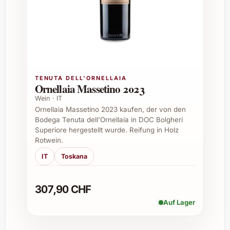
Wie lange ist Lustau Fino La Ina nach dem Öffnen
haltbar?
Da es sich um einen trockenen Fino
handelt, empfiehlt sich, die Flasche
TENUTA DELL'ORNELLAIA
innerhalb von 2-3 Tagen zu konsumieren,
Ornellaia Massetino 2023
um den frischen Geschmack zu
Wein · IT
Ornellaia Massetino 2023 kaufen, der von den
geniessen.
Bodega Tenuta dell'Ornellaia in DOC Bolgheri
Superiore hergestellt wurde. Reifung in Holz
Rotwein.
Ist Lustau Fino La Ina vegan?
IT
Toskana
Ja, Lustau Fino La Ina wird traditionell
ohne tierische Hilfsmittel hergestellt und
307,90 CHF
ist somit für Veganer geeignet.
Auf Lager