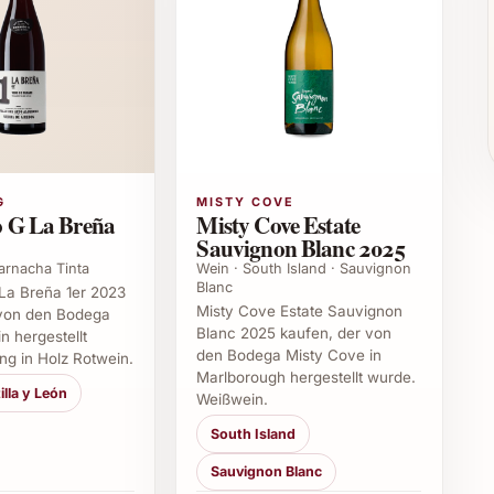
 vielseitige Weisswein hinterlässt stets einen
h
G
MISTY COVE
 G La Breña
Misty Cove Estate
Sauvignon Blanc 2025
arnacha Tinta
Wein · South Island · Sauvignon
Blanc
a Breña 1er 2023
Felluga Sharis 2024 vollends belohnt. Die feine
Misty Cove Estate Sauvignon
 von den Bodega
n, besondere Momente zu feiern oder stilvolle
Blanc 2025 kaufen, der von
 hergestellt
den Bodega Misty Cove in
ng in Holz Rotwein.
 Ihren Liebsten dieses aussergewöhnliche
Marlborough hergestellt wurde.
eiten passt und viel Freude bereitet.
illa y León
Weißwein.
 2024
South Island
Sauvignon Blanc
elluga Sharis 2024?