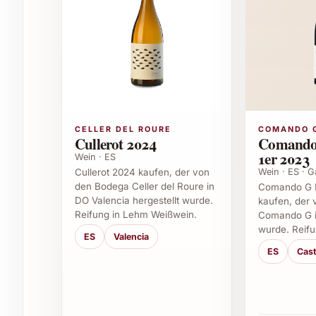
Figur. Ob private oder festliche Anlässe – dieser
bleibenden Eindruck.
Feierliche Dinner und Familienfeste
Weihnachten und Silvester
Sommerfeste und Gartenpartys
Firmenevents und exklusive Caterings
Gastronomie und Restaurants mit Anspruc
CELLER DEL ROURE
COMANDO 
Weinkeller und genussvolle Weinproben
Cullerot 2024
Comando
1er 2023
Wein · ES
Warum Livio Felluga Sharis 2024 bestellen?
Wein · ES · G
Cullerot 2024 kaufen, der von
den Bodega Celler del Roure in
Comando G L
Wer ausgesuchten Genuss sucht, wird mit Livio 
DO Valencia hergestellt wurde.
kaufen, der
Komplexität und die hohe Eleganz laden dazu ei
Reifung in Lehm Weißwein.
Comando G in
wurde. Reifu
Geschenke zu überreichen. Gönnen Sie sich und
ES
Valencia
Geschmackserlebnis, das für zahlreiche Gelegenh
ES
Cast
Häufige Fragen zu Livio Felluga Sharis
1. Aus welchen Rebsorten besteht der Livio F