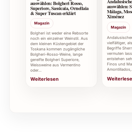
Andalusische
auswählen: Bolgheri Rosso,
auswählen: S
Superiore, Sassicaia, Ornellaia
5. Woher stammt der Wein?
Málaga, Mos
& Super Tuscan erklärt
Ximénez
Der Livio Felluga Sharis wird im Friaul-Julisch Ve
Magazin
Magazin
bedeutendsten Weinregionen, die für ihre hochw
Bolgheri ist weder eine Rebsorte
Andalusischer
noch ein einzelner Weinstil. Aus
6. Ist der Wein biologisch oder nachhaltig pro
vielfältiger, a
dem kleinen Küstengebiet der
Begriffe Sher
Toskana kommen zugängliche
vermuten lass
Bolgheri-Rosso-Weine, lange
Livio Felluga legt grossen Wert auf nachhaltig
entstehen seh
gereifte Bolgheri Superiore,
Qualität und Reinheit des Weins zu gewährleiste
Finos und Man
Weissweine aus Vermentino
Amontillados
angefragt werden.
oder…
Weiterles
Weiterlesen
7. Welche Flaschengrössen sind erhältlich?
Der Sharis 2024 ist üblicherweise in Standardfla
Anlässe können auch Magnum-Flaschen in ausg
8. Ist der Livio Felluga Sharis 2024 ein guter
Ja, dank seiner harmonischen und zugänglichen