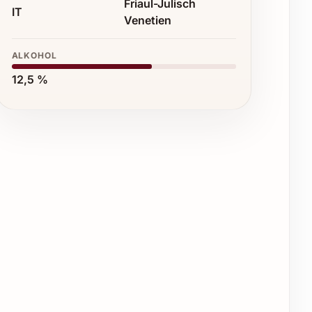
Friaul-Julisch
IT
Venetien
ALKOHOL
12,5 %