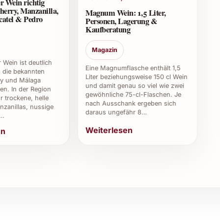
r Wein richtig
herry, Manzanilla,
Magnum Wein: 1,5 Liter,
catel & Pedro
Personen, Lagerung &
Kaufberatung
netien in Norditalien hergestellt, einer der
ertigen Weissweine bekannt ist.
Magazin
 Wein ist deutlich
Eine Magnumflasche enthält 1,5
duziert?
ls die bekannten
Liter beziehungsweise 150 cl Wein
ry und Málaga
und damit genau so viel wie zwei
en. In der Region
e und umweltfreundliche Produktionsmethoden, um die
gewöhnliche 75-cl-Flaschen. Je
r trockene, helle
nach Ausschank ergeben sich
n. Details zu Zertifizierungen können beim Hersteller
zanillas, nussige
daraus ungefähr 8…
,…
Weiterlesen
en
schen zu 0,75 Litern erhältlich. Für besondere
ewählten Fachgeschäften angeboten werden.
 Wein für Anfänger?
 Geschmacksstruktur ist dieser Wein auch für