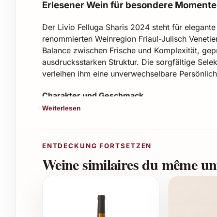
Erlesener Wein für besondere Momente
Der Livio Felluga Sharis 2024 steht für elegant
renommierten Weinregion Friaul-Julisch Venetien
Balance zwischen Frische und Komplexität, gep
ausdrucksstarken Struktur. Die sorgfältige Sele
verleihen ihm eine unverwechselbare Persönlich
Charakter und Geschmack
Weiterlesen
Leuchtendes Strohgelb mit grünlichen Ref
Intensive Aromen von weißen Blüten, Pfirsi
Frisch, lebendig und harmonisch am Gau
ENTDECKUNG FORTSETZEN
Langer, eleganter Abgang mit leicht würz
Weine similaires du même uni
Perfekte Anlässe und Einsatzmöglichkeiten
Livio Felluga Sharis 2024 eignet sich ideal als 
zu leichten Pastagerichten oder feinen Vorspeis