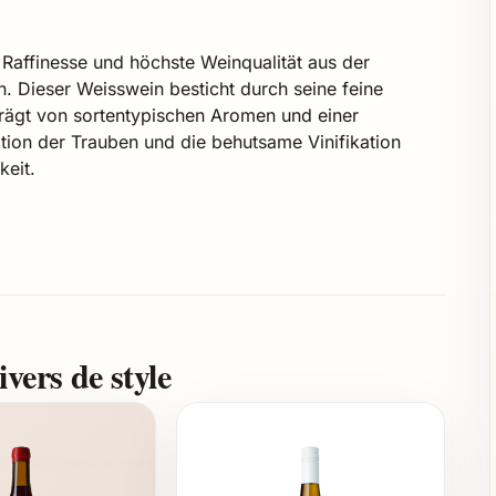
e Raffinesse und höchste Weinqualität aus der
. Dieser Weisswein besticht durch seine feine
rägt von sortentypischen Aromen und einer
ktion der Trauben und die behutsame Vinifikation
keit.
lexen
ch und Zitrusfrüchten
men
igen Nuancen
vers de style
Begleiter zu edlen Fisch- und Meeresfrüchtegerichten,
en. Auch als Aperitif macht er eine ausgezeichnete