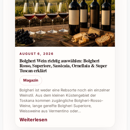
warm, um die feinen Nuancen voll zur
Geltung zu bringen.
Ist Les Aubaguetes 2019 ein biologisch
angebauter Wein?
Je nach Abfüllung kann Les Aubaguetes 2019
auch aus biologischem Anbau stammen.
AUGUST 6, 2026
Bolgheri Wein richtig auswählen: Bolgheri
Details finden Sie auf dem Etikett oder in der
Rosso, Superiore, Sassicaia, Ornellaia & Super
jeweiligen Beschreibung des Weinguts.
Tuscan erklärt
Individuelle Tipps und Vorteile für
Magazin
unterschiedliche
Bolgheri ist weder eine Rebsorte noch ein einzelner
Weinstil. Aus dem kleinen Küstengebiet der
Verwendungszwecke
Toskana kommen zugängliche Bolgheri-Rosso-
Weine, lange gereifte Bolgheri Superiore,
Les Aubaguetes 2019 ist eine ausgezeichnete
Weissweine aus Vermentino oder…
Wahl für private Feiern, bei denen der Wein
Weiterlesen
durch seine Vielseitigkeit und Eleganz