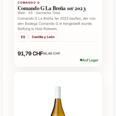
Festliche Dinner und Besuche bei
COMANDO G
Comando G La Breña 1er 2023
Freunden
Wein · ES · Garnacha Tinta
Weihnachtsfeiern und Silvesterpartys
Comando G La Breña 1er 2023 kaufen, der von
Sommerfeste und Gartenpartys
den Bodega Comando G in hergestellt wurde.
Firmenevents und geschäftliche
Reifung in Holz Rotwein.
Gastgeber-Anlässe
ES
Castilla y León
Weinkeller-Erweiterung für
Weinliebhaber und Sammler
Gastronomiebetriebe und Caterings mit
91,79 CHF
96,48 CHF
Anspruch an Qualität
Auf Lager
Kombinationstipps
Les Aubaguetes 2019 harmoniert
ausgezeichnet mit kräftigen Fleischgerichten
wie Rind oder Wild, gereiftem Käse und
mediterraner Küche. Geniessen Sie ihn
temperiert zwischen 16 und 18 Grad Celsius
für ein vollumfängliches Geschmackserlebnis.