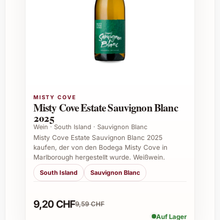
Häufig gestellte Fragen zu Les
Aubaguetes 2019
Für welche Speisen eignet sich Les
Aubaguetes 2019 besonders gut?
Les Aubaguetes 2019 passt hervorragend zu
dunklem Fleisch, Wildgerichten und reifem
MISTY COVE
Misty Cove Estate Sauvignon Blanc
Käse. Auch zu herbstlichen Gemüsegerichten
2025
und Pilzrisotto entwickelt er seinen Charakter
Wein · South Island · Sauvignon Blanc
optimal.
Misty Cove Estate Sauvignon Blanc 2025
kaufen, der von den Bodega Misty Cove in
Wie sollte man Les Aubaguetes 2019
Marlborough hergestellt wurde. Weißwein.
lagern?
South Island
Sauvignon Blanc
Am besten an einem kühlen, dunklen und
luftfeuchten Ort lagern, idealerweise bei 12-15
9,20 CHF
9,59 CHF
Grad Celsius. Ein konstanter
Auf Lager