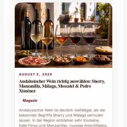
begeistert. Ob an Weihnachten oder Silvester
überzeugt er durch seinen Charakter, der
festliche Stimmung unterstreicht. Bei
Sommerfesten bringt er fruchtige Frische in
die Runde.
Im Berufsleben setzt Les Aubaguetes 2019
ein stilvolles Zeichen – sei es bei
Firmenevents, in der Gastronomie oder als
besonderes Angebot im Weinkeller eines
Restaurants. Gerade Caterings profitieren von
seiner Beliebtheit und dem unkomplizierten
AUGUST 5, 2026
Genussmoment. Durch seine Qualität und
Andalusischer Wein richtig auswählen: Sherry,
Manzanilla, Málaga, Moscatel & Pedro
Authentizität bleibt er bei Gästen und Kunden
Ximénez
positiv in Erinnerung.
Magazin
Andalusischer Wein ist deutlich vielfältiger, als die
bekannten Begriffe Sherry und Málaga vermuten
lassen. In der Region entstehen sehr trockene,
helle Finos und Manzanillas, nussige Amontillados,