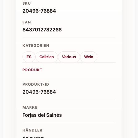
SKU
20496-76884
EAN
8437012782266
KATEGORIEN
ES
Galizien
Various
Wein
PRODUKT
PRODUKT-ID
20496-76884
MARKE
Forjas del Salnés
HÄNDLER
daisycon