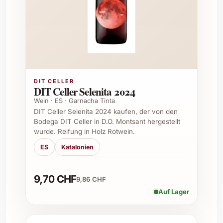
Alkoholgehalt:
Etwa 12.5 % vol.
Serviertemperatur:
8-10 °C
Empfohlene Anlässe für Leirana Albariño
2025
Private Feiern wie Geburtstage und
DIT CELLER
DIT Celler Selenita 2024
Jubiläen
Wein · ES · Garnacha Tinta
Sommerfeste und Grillabende
DIT Celler Selenita 2024 kaufen, der von den
Weihnachtsessen und Silvesterpartys
Bodega DIT Celler in D.O. Montsant hergestellt
Firmenevents und Geschäftsessen
wurde. Reifung in Holz Rotwein.
Caterings und Feste in der Gastronomie
ES
Katalonien
Als Geschenk zum Einzug oder
besonderen Dankeschön
9,70 CHF
9,86 CHF
Ganz gleich, ob als erfrischender Aperitif
Auf Lager
oder harmonierender Begleiter zu
Meeresfrüchten, Salaten und leichten
Fischgerichten – Leirana Albariño 2025