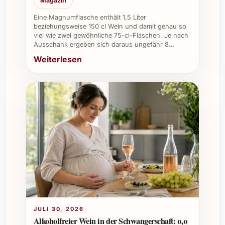
Magazin
seiner klaren Frische und seinem eleganten
Geschmack jeden Genussmoment
Eine Magnumflasche enthält 1,5 Liter
unvergesslich macht!
beziehungsweise 150 cl Wein und damit genau so
viel wie zwei gewöhnliche 75-cl-Flaschen. Je nach
Ausschank ergeben sich daraus ungefähr 8…
Weiterlesen
JULI 30, 2026
Alkoholfreier Wein in der Schwangerschaft: 0,0