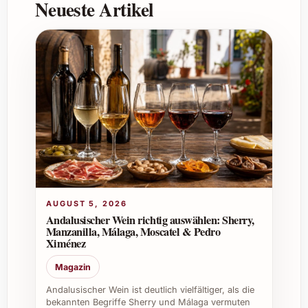
Neueste Artikel
zu festlichen Menüs in der Gastronomie.
Gibt es Tipps zur Kombination mit anderen
Getränken?
Am besten allein geniessen, da die feine
Frische des Weins die perfekte Balance
bietet. Leichte Cocktails können aber mit
Albariño-Weinen ebenfalls interessant sein.
Woher stammt der Leirana Albariño 2025?
Der Wein stammt aus der spanischen Region
AUGUST 5, 2026
Rías Baixas, bekannt für ihre hochwertigen
Andalusischer Wein richtig auswählen: Sherry,
Albariño-Weine mit einzigartiger Frische und
Manzanilla, Málaga, Moscatel & Pedro
Ximénez
Mineralität.
Magazin
Individuelle Empfehlungen und
Andalusischer Wein ist deutlich vielfältiger, als die
Vorteile
bekannten Begriffe Sherry und Málaga vermuten