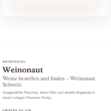
ausgezeichneten Lagerfähigkeit und
hervorragenden Qualität.
Lassen Sie sich von Leclerc Briant Rosé Extra
Brut verführen und erleben Sie die perfekte
Verbindung aus Tradition, Qualität und
einzigartigem Geschmack. Ein edler Tropfen,
der jede Festlichkeit unvergesslich macht!
WEINPORTAL
Weine bestellen und finden – Weinonaut
Schweiz
Ausgewählte Flaschen, klare Filter und direkte Angebote in
einem ruhigen Premium-Portal.
UNIVERS DU VIN