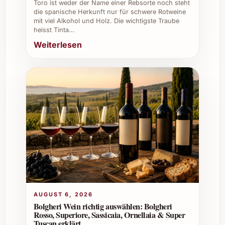
Toro ist weder der Name einer Rebsorte noch steht
die spanische Herkunft nur für schwere Rotweine
Passende Anlässe zum Verschenken und
mit viel Alkohol und Holz. Die wichtigste Traube
heisst Tinta…
Genießen
Weiterlesen
Leclerc Briant Rosé Extra Brut eignet sich
hervorragend als Geschenk zu zahlreichen
festlichen und persönlichen Gelegenheiten,
zum Beispiel:
Geburtstagsfeiern
Hochzeiten und Verlobungen
Weihnachten und Silvester
Sommerfeste und Gartenpartys
Firmenjubiläen und Firmenevents
Als eleganter Empfangsdrink bei
Veranstaltungen oder Dinners
AUGUST 6, 2026
Tipps für den Genuss
Bolgheri Wein richtig auswählen: Bolgheri
Rosso, Superiore, Sassicaia, Ornellaia & Super
Tuscan erklärt