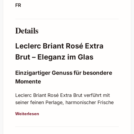
FR
Details
Leclerc Briant Rosé Extra
Brut – Eleganz im Glas
Einzigartiger Genuss für besondere
Momente
Leclerc Briant Rosé Extra Brut verführt mit
seiner feinen Perlage, harmonischer Frische
und einem lebendigen Rosé-Aroma. Im Glas
Weiterlesen
präsentiert er sich in einem zarten Rosa mit
zarten Rötönen, die sofort ins Auge fallen.
Die sorgfältige Herstellung nach traditionellen