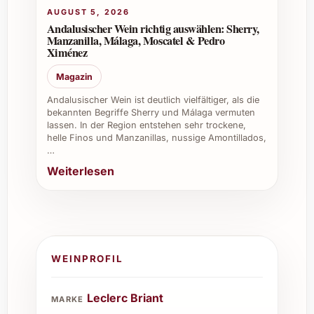
Woraus besteht der Rosé sich
AUGUST 5, 2026
hauptsächlich?
Andalusischer Wein richtig auswählen: Sherry,
Manzanilla, Málaga, Moscatel & Pedro
Ximénez
Er wird aus einer Kombination der
klassischen Rebsorten Pinot Noir,
Magazin
Chardonnay und Pinot Meunier hergestellt,
Andalusischer Wein ist deutlich vielfältiger, als die
was ihm Komplexität und Tiefe verleiht.
bekannten Begriffe Sherry und Málaga vermuten
lassen. In der Region entstehen sehr trockene,
Für welchen Anlass eignet sich der
helle Finos und Manzanillas, nussige Amontillados,
…
Champagner besonders?
Weiterlesen
Perfekt für festliche Anlässe wie Hochzeiten,
Geburtstage, festliche Dinner und
Firmenevents, aber auch als eleganter Aperitif
bei gepflegten Empfängen.
WEINPROFIL
Wie sollte Leclerc Briant Rosé Extra Brut
serviert werden?
Leclerc Briant
MARKE