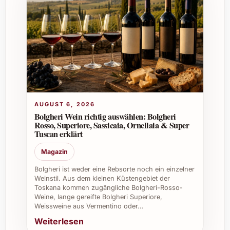
vielfältige Anlässe:
Geburtstagsfeiern und Jubiläen
Hochzeiten und Verlobungen
Weihnachtsfeiern und Silvesterpartys
Sommerfeste und Gartenpartys
Firmenevents und geschäftliche
Meetings
Exklusive Dinner und Gourmet-Abende
AUGUST 6, 2026
Bolgheri Wein richtig auswählen: Bolgheri
Sein aussergewöhnlicher Charakter macht ihn
Rosso, Superiore, Sassicaia, Ornellaia & Super
auch zum perfekten Geschenk für
Tuscan erklärt
Champagnerliebhaber oder besondere
Magazin
Momente mit Familie und Freunden.
Bolgheri ist weder eine Rebsorte noch ein einzelner
FAQ zu Leclerc Briant Le Clos des
Weinstil. Aus dem kleinen Küstengebiet der
Toskana kommen zugängliche Bolgheri-Rosso-
Trois Clochers Extra Brut 2018
Weine, lange gereifte Bolgheri Superiore,
Weissweine aus Vermentino oder…
1. Was zeichnet den Leclerc Briant Le Clos
Weiterlesen