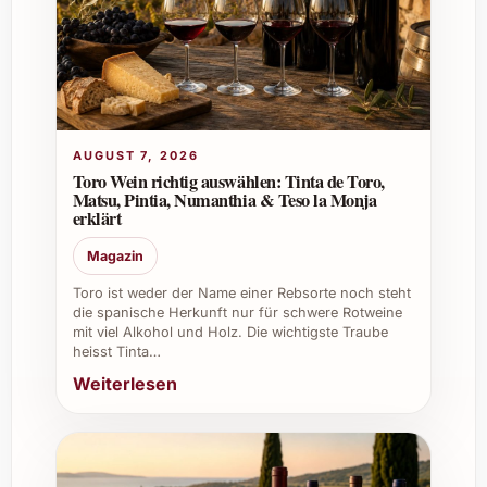
Clochers Extra Brut 2018
Jahrgang:
2018
Ausbau:
Extra Brut – besonders trocken
und ausgewogen
Rebsorten:
Ausgewählte Pinot Noir,
AUGUST 7, 2026
Chardonnay und Pinot Meunier
Toro Wein richtig auswählen: Tinta de Toro,
Farbe:
Glänzendes Hellgold mit feiner,
Matsu, Pintia, Numanthia & Teso la Monja
langlebiger Perlage
erklärt
Aromen:
Frische Zitrusfrüchte, weisser
Magazin
Pfirsich, leichte Brioche-Noten und
mineralische Nuancen
Toro ist weder der Name einer Rebsorte noch steht
die spanische Herkunft nur für schwere Rotweine
Alkoholgehalt:
Ca. 12%
mit viel Alkohol und Holz. Die wichtigste Traube
heisst Tinta…
Perfekte Anlässe zum Genießen und
Weiterlesen
Verschenken
Leclerc Briant Le Clos des Trois Clochers
Extra Brut 2018 eignet sich ideal für