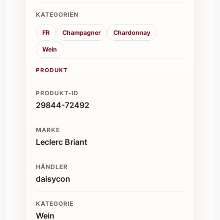
machen.
KATEGORIEN
6. Warum ist dieser Champagner ideal für
FR
Champagner
Chardonnay
besondere Anlässe?
Wein
Seine Kombination aus feiner Perlage,
PRODUKT
eleganter Trockenheit und ausgewogener
Aromatik macht ihn zum perfekten Begleiter
PRODUKT-ID
für Feierlichkeiten aller Art.
29844-72492
7. Für wen eignet sich Leclerc Briant Le Clos
MARKE
des Trois Clochers Extra Brut 2018 als
Leclerc Briant
Geschenk?
HÄNDLER
Ideal für Kenner, Genießer und alle, die
daisycon
hochwertige, exklusiv produzierte
Champagner schätzen. Auch als Präsent für
Geschäftsfreunde ist er sehr beliebt.
KATEGORIE
Wein