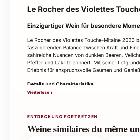
Le Rocher des Violettes Touch
Einzigartiger Wein für besondere Mom
Le Rocher des Violettes Touche-Mitaine 2023 be
faszinierenden Balance zwischen Kraft und Fine
zahlreiche Nuancen von dunklen Beeren, Veilch
Pfeffer und Lakritz erinnert. Mit seiner tiefgr
Erlebnis für anspruchsvolle Gaumen und Genieß
Details und Charakteristika
Weiterlesen
Jahrgang:
2023
Rebsorten:
Eine sorgfältige Auswahl regio
Aromen:
Dunkle Johannisbeeren, Veilchen
ENTDECKUNG FORTSETZEN
Alkoholgehalt:
Angenehm ausgewogen zur 
Weine similaires du même uni
Passender Ausbau:
Reifung in Barriques,