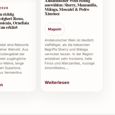
Andalusischer Wein richtig
auswählen: Sherry, Manzanilla,
Málaga, Moscatel & Pedro
2026
ie elegante Ausstattung machen ihn zum perfekten
Ximénez
n richtig
nderer Genussmomente.
olgheri Rosso,
ssicaia, Ornellaia
an erklärt
Magazin
tstammt einer renommierten Weinregion, die für ihre
Andalusischer Wein ist deutlich
 klimatische Bedingungen für qualitative Trauben
weder eine Rebsorte
vielfältiger, als die bekannten
lner Weinstil. Aus
Begriffe Sherry und Málaga
üstengebiet der
vermuten lassen. In der Region
en zugängliche
entstehen sehr trockene, helle
tion mit anderen Getränken?
o-Weine, lange
Finos und Manzanillas, nussige
eri Superiore,
Amontillados,…
us Vermentino
ur, kann aber auch zu besonderen Gelegenheiten mit
m den Geschmack zu neutralisieren.
Weiterlesen
en
schätzen?
fairen Preis und überzeugt durch seine Komplexität
onierten Weinen.