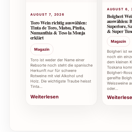
AUGUST 6, 
Sehr geeignet. Sein exklusiver Charakter und d
AUGUST 7, 2026
Bolgheri Wei
Geschenk für Weinliebhaber und Freunde beso
auswählen: B
Toro Wein richtig auswählen:
Superiore, Sa
Tinta de Toro, Matsu, Pintia,
& Super Tusc
Aus welchem Anbaugebiet stammt der Wein?
Numanthia & Teso la Monja
erklärt
Magazin
Le Rocher des Violettes Touche-Mitaine 2023 en
Magazin
hochwertigen Rotweine bekannt ist und optimale
Bolgheri ist 
noch ein einze
bietet.
Toro ist weder der Name einer
dem kleinen K
Rebsorte noch steht die spanische
Toskana komm
Herkunft nur für schwere
Gibt es besondere Empfehlungen zur Kombina
Bolgheri-Ross
Rotweine mit viel Alkohol und
gereifte Bolgh
Holz. Die wichtigste Traube heisst
Weissweine a
Der Wein entfaltet seine volle Wirkung ideal p
Tinta…
oder…
hochwertigem Mineralwasser ergänzt werden, u
Weiterlesen
Weiterles
Wie ist das Preis-Leistungs-Verhältnis einzu
Dieser Wein bietet exklusive Qualität zu einem 
und Vielseitigkeit im Vergleich zu ähnlich positi