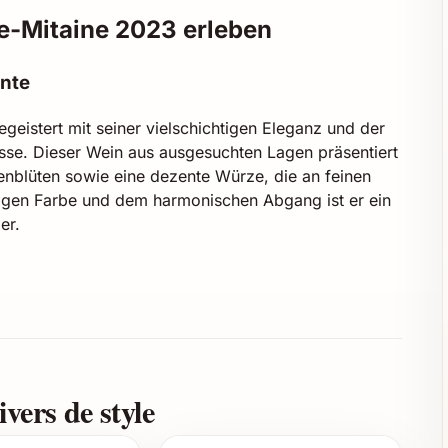
e-Mitaine 2023 erleben
ente
geistert mit seiner vielschichtigen Eleganz und der
sse. Dieser Wein aus ausgesuchten Lagen präsentiert
enblüten sowie eine dezente Würze, die an feinen
ündigen Farbe und dem harmonischen Abgang ist er ein
er.
naler Trauben, die dem Wein seine Struktur verleihen
, dezente Würznoten und ein Hauch von Lakritz
Fruchtigkeit
vers de style
 die dem Wein Tiefe und Komplexität verleihen