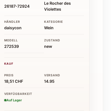
Le Rocher des
26187-72924
Violettes
HÄNDLER
KATEGORIE
daisycon
Wein
MODELL
ZUSTAND
272539
new
KAUF
PREIS
VERSAND
18,51 CHF
14.95
VERFÜGBARKEIT
Auf Lager