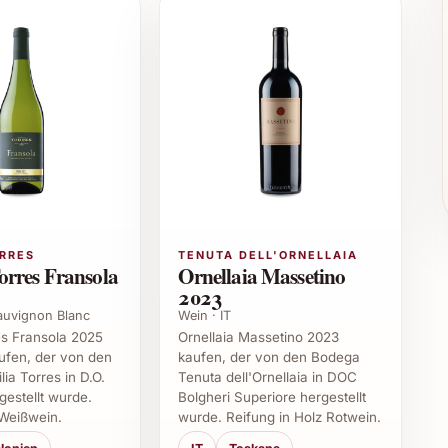
ignet sich hervorragend für besondere Gelegenheiten
einliebhaber-Events oder als exklusives Geschenk zu
räsent für Menschen, die charaktervolle und
äse oder dunkler Schokolade
ichen Anlässen
ORRES
TENUTA DELL'ORNELLAIA
er Gastronomie und exklusiven Restaurants
orres Fransola
Ornellaia Massetino
ers
2023
einer besonderen Note zu beeindrucken
Sauvignon Blanc
Wein · IT
es Fransola 2025
Ornellaia Massetino 2023
es Violettes Touche-Mitaine 2023
ufen, der von den
kaufen, der von den Bodega
ia Torres in D.O.
Tenuta dell'Ornellaia in DOC
estellt wurde.
Bolgheri Superiore hergestellt
Mitaine 2023 besonders geeignet?
Weißwein.
wurde. Reifung in Holz Rotwein.