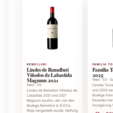
Empfohlene Anlässe und Geschenkideen
Le Rocher des Violettes Touche-Mitaine 2023 e
wie Jubiläen, Geburtstage, festliche Dinner, W
Weihnachten und Neujahr. Er ist ein stilvolles P
hochwertige Weine schätzen.
Einsatzmöglichkeiten
Begleitung zu Wildgerichten, gereiftem K
Als Highlight bei privaten Feiern und festl
REMELLURI
FAMILIA T
Exquisite Ergänzung zum Menü in gehoben
Lindes de Remelluri
Familia T
Bereicherung eines gut sortierten Weinkell
Viñedos de Labastida
2025
Geeignet für Firmenevents, um Gäste mit 
Magnum 2021
Wein · ES · 
Wein · ES
Familia Torr
Häufig gestellte Fragen zu Le Rocher d
und 2024 ka
Lindes de Remelluri Viñedos de
Bodega Famil
Labastida 2021 und 2021
Penedès herg
Magnum kaufen, der von den
Für wen ist Le Rocher des Violettes Touche-
Fassgärung 
Bodega Remelluri in D.O.Ca.
Rioja hergestellt wurde. Reifung