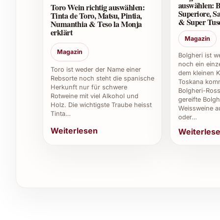
auswählen: B
Ja, durch seine elegante und zugleich frische A
Toro Wein richtig auswählen:
Superiore, Sa
Tinta de Toro, Matsu, Pintia,
Geburtstage, Firmenevents, Weihnachten oder 
& Super Tusc
Numanthia & Teso la Monja
erklärt
5. Wie lange kann man den Wein lagern?
Magazin
Magazin
Bolgheri ist 
Der Laventura Malvasia 2024 ist für den Genuss 
noch ein einze
Toro ist weder der Name einer
innerhalb von 2 bis 3 Jahren getrunken werden
dem kleinen K
Rebsorte noch steht die spanische
Toskana komm
Herkunft nur für schwere
Bolgheri-Ross
6. Ist der Wein vegan oder enthält er tierisch
Rotweine mit viel Alkohol und
gereifte Bolgh
Holz. Die wichtigste Traube heisst
Weissweine a
Tinta…
In der Regel wird Laventura Malvasia 2024 ohne t
oder…
Veganer geeignet macht. Für eine definitive Auss
Weiterlesen
Weiterles
oder Rückfrage beim Händler.
7. Woher stammt der Laventura Malvasia 202
Der Wein wird in einer mediterranen Klimazone 
Malvasia-Traube bietet und so zu ihrem charakt