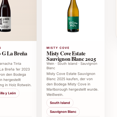
, mediterranen Fischgerichten sowie zu frischen
s Apéro-Getränk oder als Begleitung zu einem
eßer
sgruss fürs neue Zuhause
G
MISTY COVE
ll und persönlich
 G La Breña
Misty Cove Estate
für Freunde und Familie
Sauvignon Blanc 2025
en entspannten Genuss ab
arnacha Tinta
Wein · South Island · Sauvignon
Blanc
a Breña 1er 2023
Misty Cove Estate Sauvignon
nd geniessen?
 von den Bodega
Blanc 2025 kaufen, der von
 hergestellt
den Bodega Misty Cove in
ng in Holz Rotwein.
er sowohl pur als auch zu Speisen überzeugt, wird
Marlborough hergestellt wurde.
fruchtig-frische Art macht Lust auf mehr und schafft
illa y León
Weißwein.
lichen Anlässen. Einfach bestellen und sich
South Island
Sauvignon Blanc
 2024