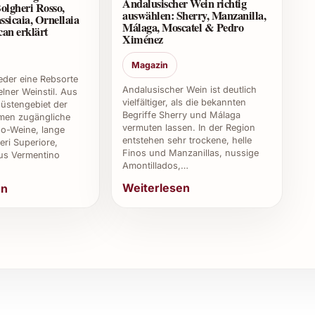
Andalusischer Wein richtig
olgheri Rosso,
rt eignet sich dieser Wein hervorragend für
auswählen: Sherry, Manzanilla,
ssicaia, Ornellaia
Sommerfeste.
Málaga, Moscatel & Pedro
an erklärt
Ximénez
Magazin
weder eine Rebsorte
im jungen Alter konzipiert und sollte idealerweise
Andalusischer Wein ist deutlich
lner Weinstil. Aus
vielfältiger, als die bekannten
, um seine Frische und das Aroma zu bewahren.
üstengebiet der
Begriffe Sherry und Málaga
en zugängliche
vermuten lassen. In der Region
o-Weine, lange
e Produkte?
entstehen sehr trockene, helle
eri Superiore,
Finos und Manzanillas, nussige
us Vermentino
Amontillados,…
ierische Hilfsmittel hergestellt, was ihn auch für
age empfiehlt sich jedoch ein Blick auf die Etikette
Weiterlesen
en
4?
angebaut, die optimale Bedingungen für die
eristischen Geschmack beiträgt.