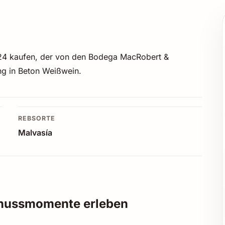
024 kaufen, der von den Bodega MacRobert &
ung in Beton Weißwein.
REBSORTE
Malvasía
enussmomente erleben