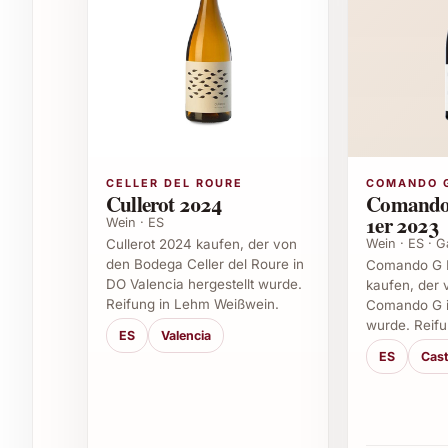
hervorragender Begleiter zu leichten Vorspeisen
Salaten. Ebenso macht er sich ausgezeichnet al
gemütlichen Abendessen.
Passende Anlässe zum Verschenken
Geburtstage – für Weinliebhaber und Geni
Einzugsgeschenke – ein edler Willkommen
CELLER DEL ROURE
COMANDO 
Firmenfeiern und Firmengeschenke – stilvo
Cullerot 2024
Comando
Weihnachten – als festliche Überraschung 
1er 2023
Wein · ES
Sommerfeste und Gartenpartys – rundet d
Wein · ES · G
Cullerot 2024 kaufen, der von
den Bodega Celler del Roure in
Comando G L
Warum Laventura Malvasia 2024 bestellen u
DO Valencia hergestellt wurde.
kaufen, der
Reifung in Lehm Weißwein.
Comando G in
wurde. Reifu
Wer auf der Suche nach einem Weisswein ist, d
ES
Valencia
mit dem Laventura Malvasia 2024 fündig. Seine 
ES
Cast
besondere Genussmomente zu Hause oder an fest
verwöhnen lassen!
Häufige Fragen zu Laventura Malvasia