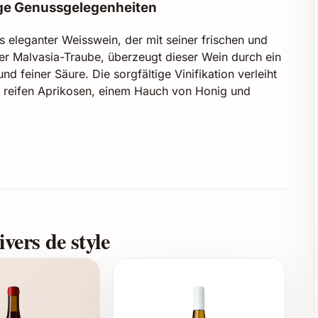
tige Genussgelegenheiten
s eleganter Weisswein, der mit seiner frischen und
der Malvasia-Traube, überzeugt dieser Wein durch ein
 feiner Säure. Die sorgfältige Vinifikation verleiht
n reifen Aprikosen, einem Hauch von Honig und
ngenehmen Säure
vers de style
imal für Malvasia-Trauben
verschiedenste Anlässe und Genussmomente. Er ist ein