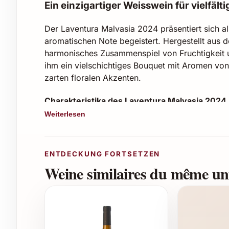
Ein einzigartiger Weisswein für vielfäl
Der Laventura Malvasia 2024 präsentiert sich al
aromatischen Note begeistert. Hergestellt aus 
harmonisches Zusammenspiel von Fruchtigkeit und
ihm ein vielschichtiges Bouquet mit Aromen vo
zarten floralen Akzenten.
Charakteristika des Laventura Malvasia 2024
Weiterlesen
Geschmack:
Fruchtig, frisch mit einer a
Aroma:
Aprikose, Honig, florale Noten
Jahrgang:
2024
ENTDECKUNG FORTSETZEN
Empfohlene Trinktemperatur:
8-10 °C
Weine similaires du même uni
Anbauregion:
Mediterrane Klimazone, opt
Empfohlene Einsatzmöglichkeiten
Laventura Malvasia 2024 eignet sich ideal für 