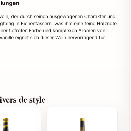
hlungen
twein, der durch seinen ausgewogenen Charakter und
orgfältig in Eichenfässern, was ihm eine feine Holznote
seiner tiefroten Farbe und komplexen Aromen von
nille eignet sich dieser Wein hervorragend für
Präsent für Weinkenner
und festliche Stunden
siges Gastgeschenk oder Highlight am Festtisch
ochwertiges Mitbringsel oder Dankeschön
vers de style
 Begleiter zu feinen Speisen
igen Fleischgerichten wie Lamm, Rind oder Wild,