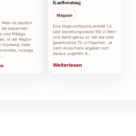
Kaufberatung
ischen Fruchtigkeit und Würze, seine sorgfältige
mackserlebnis.
Magazin
 Speisen oder Anlässen?
 Wein ist deutlich
Eine Magnumflasche enthält 1,5
ls die bekannten
Liter beziehungsweise 150 cl Wein
ry und Málaga
chte, eignet sich zum Beispiel auch hervorragend für
und damit genau so viel wie zwei
en. In der Region
gewöhnliche 75-cl-Flaschen. Je
eressen.
r trockene, helle
nach Ausschank ergeben sich
zanillas, nussige
daraus ungefähr 8…
,…
rse Anlässe
Weiterlesen
en
r ein stilvolles Ambiente bei Geburtstagen oder
lseitigkeit.
n, der festliche Tafeln perfektioniert und als
nen Speisen ergänzt er leicht gekühlt das
 mit seiner Qualität und passt vielseitig zu
einkarte oder als Highlight im Reservat.