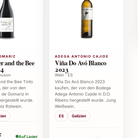
ert wunderbar zu mediterranen Speisen oder einem
 macht ihn auch ideal für den Weinkeller und als
Hause.
a 2021 verwendet?
OMARIZ
ADEGA ANTONIO CAJIDE
 einer klassischen spanischen Traube, die ihm
r and the Bee
Viña Do Avó Blanco
d dies durch kleine Anteile von Garnacha und Graciano
24
2023
Souson
Wein · ES
nd the Bee Tinto
Viña Do Avó Blanco 2023
, der von den
kaufen, der von den Bodega
 de Gomariz in
Adega Antonio Cajide in D.O.
hergestellt wurde.
Ribeiro hergestellt wurde. Jung
gfältig ausgewählten Eichenfässern, was ihm seine
olz Rotwein.
Weißwein.
nine verleiht.
zien
ES
Galizien
21 besonders gut?
F
 schmackhafte Eintöpfe sowie gereifte Käsesorten
Auf Lager