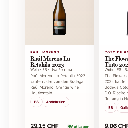
aber auch zu würzigen Käsesorten. Er harmoni
gemütlichen Grillabend. Seine aromatische Tiefe
besondere Rarität für genussvolle Momente zu 
Häufige Fragen zu Laus Crianza 2021
1. Welche Rebsorten werden für Laus Crianz
RAÚL MORENO
COTO DE G
Der Wein basiert hauptsächlich auf Tempranillo,
Raúl Moreno La
The Flowe
Struktur und Fruchtigkeit verleiht. Ergänzt wir
Retahila 2023
Tinto 20
für zusätzliche Komplexität.
Wein · ES · Uva Perruna
Wein · ES · 
Raúl Moreno La Retahila 2023
The Flower a
2. Wie lange reift Laus Crianza 2021 im Fass?
kaufen , der von den Bodega
2024 kaufen
Raúl Moreno. Orange wine
Bodega Coto
Hautkontakt.
D.O. Ribeiro 
Der Wein verbringt mindestens 12 Monate in sor
Reifung in H
charakteristische Holznote und harmonische Tan
ES
Andalusien
ES
Gali
3. Zu welchen Speisen passt Laus Crianza 20
29,15 CHF
9,06 CH
Er ergänzt kraftvolle Fleischgerichte, Grillgut,
Auf Lager