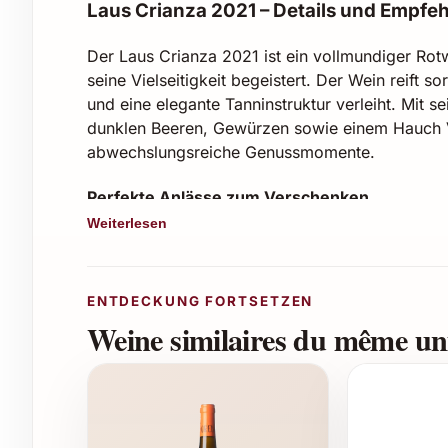
Laus Crianza 2021 – Details und Empfe
Der Laus Crianza 2021 ist ein vollmundiger Ro
seine Vielseitigkeit begeistert. Der Wein reift s
und eine elegante Tanninstruktur verleiht. Mit 
dunklen Beeren, Gewürzen sowie einem Hauch Va
abwechslungsreiche Genussmomente.
Perfekte Anlässe zum Verschenken
Weiterlesen
Geburtstage und Jubiläen – als stilvolles 
Weihnachten und Neujahr – für gemütliche 
Hochzeiten und Verlobungen – als erstklas
ENTDECKUNG FORTSETZEN
Firmenfeiern und Business-Events – als h
Weine similaires du même uni
Sommerfeste und kulinarische Abende – als
Einsatzmöglichkeiten und Genuss-Tipps
Laus Crianza 2021 passt ausgezeichnet zu kräft