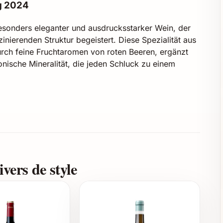
g 2024
besonders eleganter und ausdrucksstarker Wein, der
ierenden Struktur begeistert. Diese Spezialität aus
urch feine Fruchtaromen von roten Beeren, ergänzt
ische Mineralität, die jeden Schluck zu einem
ie das Terroir perfekt widerspiegeln
flexen
en, Kirschen und dezenten Gewürzen
n
vers de style
igen Genuss