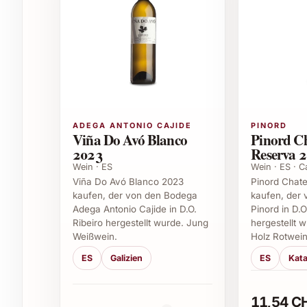
LaRural Vinyater 2024 eignet sich hervorragend 
Gesellige Abendessen mit Familie und Fre
Festliche Anlässe wie Weihnachten, Silves
Sommerfeste und Grillpartys – besonders i
Als stilvolles Geschenk für Weinliebhaber
Firmenanlässe und Firmengeschenke, die E
FAQ – Häufige Fragen zu LaRural Vinya
ADEGA ANTONIO CAJIDE
PINORD
Viña Do Avó Blanco
Pinord C
2023
Reserva 
1. Welche Speisen passen besonders gut zu L
Wein · ES
Wein · ES · 
Viña Do Avó Blanco 2023
Pinord Chat
Dank seines ausgewogenen Geschmacks harmonie
kaufen, der von den Bodega
kaufen, der
Wild, gereiftem Käse sowie mediterranen Gerich
Adega Antonio Cajide in D.O.
Pinord in D.
Ribeiro hergestellt wurde. Jung
hergestellt w
tomatenbasierten Saucen.
Weißwein.
Holz Rotwein
2. Wie sollte LaRural Vinyater 2024 serviert
ES
Galizien
ES
Kata
Eine ideale Serviertemperatur liegt zwischen 1
11,54 C
Wein eine halbe Stunde vor dem Genuss, um das