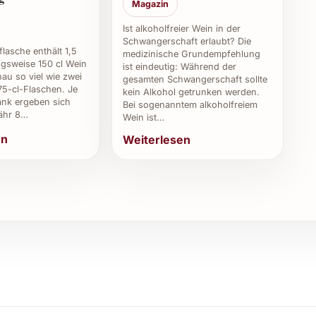
 zu erhalten.
Magazin
Ist alkoholfreier Wein in der
ural Vinyater 2024?
Schwangerschaft erlaubt? Die
asche enthält 1,5
medizinische Grundempfehlung
ngsweise 150 cl Wein
e herausragende Qualität und Authentizität
ist eindeutig: Während der
au so viel wie zwei
gesamten Schwangerschaft sollte
5-cl-Flaschen. Je
kein Alkohol getrunken werden.
nk ergeben sich
Bei sogenanntem alkoholfreiem
 besten?
ähr 8…
Wein ist…
en
Weiterlesen
ierte Fachhändler, ausgesuchte Weingüter und Online-
 Vorrat für besondere Anlässe.
aRural Vinyater 2024
mit einem Wein, der Gespräche belebt und die
biläen und Familienfeste.
tliche Momente mit einem qualitativ hochwertigen
änzung zu leichten und kräftigen Speisen unter