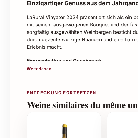
Einzigartiger Genuss aus dem Jahrgan
LaRural Vinyater 2024 präsentiert sich als ein 
mit seinem ausgewogenen Bouquet und der faszin
sorgfältig ausgewählten Weinbergen besticht d
durch dezente würzige Nuancen und eine harmon
Erlebnis macht.
Eigenschaften und Geschmack
Weiterlesen
Traubensorte: Typische lokale Rebsorten, d
Farbe: Intensives Rubinrot mit violetten Re
Bouquet: Fruchtig mit Noten von Himbeer
ENTDECKUNG FORTSETZEN
Körper: Mittelkräftig mit samtigen Tannine
Weine similaires du même uni
Abgang: Langanhaltend und ausgewogen
Alkoholgehalt: Moderat, ideal für vielseit
Tipps für den Genuss und passende Anlässe