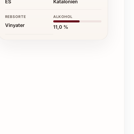
ES
Katalonien
REBSORTE
ALKOHOL
Vinyater
11,0 %