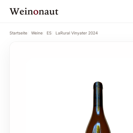
PREIS
13,53 CHF
LaRural Vinyater 2024
Angebot ansehen
15,03 CHF
Startseite
Weine
ES
LaRural Vinyater 2024