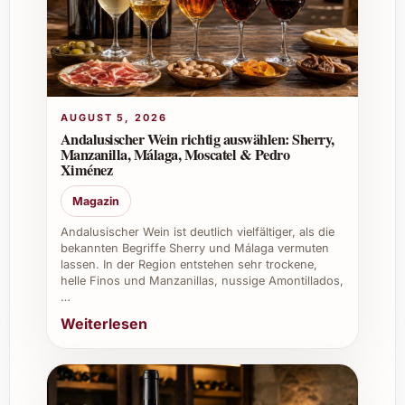
man den intensiven Geschmack
geniessen möchte
Bereichert die Auswahl in
gastronomischen Betrieben, Weinkellern
und bei Caterings
AUGUST 5, 2026
Sorgt für eine besondere Atmosphäre
Andalusischer Wein richtig auswählen: Sherry,
bei genussvollen Momenten zu Hause
Manzanilla, Málaga, Moscatel & Pedro
Ximénez
Mit Lagavulin 16 Jahre Single Malt Scotch
Magazin
Whisky 70 cl holen Sie sich einen Schatz aus
Schottland ins Glas. Erleben Sie rauchige
Andalusischer Wein ist deutlich vielfältiger, als die
Tiefe und sanfte Süße – ein Genuss, der zum
bekannten Begriffe Sherry und Málaga vermuten
lassen. In der Region entstehen sehr trockene,
Verweilen einlädt und besondere
helle Finos und Manzanillas, nussige Amontillados,
Gelegenheiten unvergesslich macht. Lassen
…
Sie sich von diesem außergewöhnlichen
Weiterlesen
Whisky verführen und gönnen Sie sich oder
Ihren Liebsten etwas ganz Besonderes!