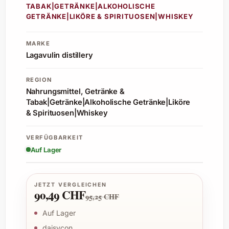
TABAK|GETRÄNKE|ALKOHOLISCHE
GETRÄNKE|LIKÖRE & SPIRITUOSEN|WHISKEY
MARKE
Lagavulin distillery
REGION
Nahrungsmittel, Getränke &
Tabak|Getränke|Alkoholische Getränke|Liköre
& Spirituosen|Whiskey
VERFÜGBARKEIT
Auf Lager
JETZT VERGLEICHEN
90,49 CHF
95,25 CHF
Auf Lager
daisycon