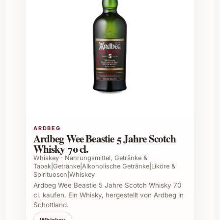
aus einem Nosing-Glas, um das volle Aroma
zu geniessen. Wenig Wasser kann die
Aromen öffnen.
Ist der Lagavulin 16 Jahre auch als
Geschenk geeignet?
Ja, insbesondere für Kenner und Liebhaber
von hochwertigen Whiskys ist er ein
besonders geschätztes Präsent zu
verschiedenen Anlässen.
ARDBEG
Ardbeg Wee Beastie 5 Jahre Scotch
Zu welchen Speisen passt dieser Whisky?
Whisky 70 cl.
Whiskey · Nahrungsmittel, Getränke &
Lagavulin 16 harmoniert gut mit kräftigem
Tabak|Getränke|Alkoholische Getränke|Liköre &
Spirituosen|Whiskey
Käse, geräuchertem Fleisch, dunkler
Ardbeg Wee Beastie 5 Jahre Scotch Whisky 70
Schokolade oder als Abschluss eines edlen
cl. kaufen. Ein Whisky, hergestellt von Ardbeg in
Menüs.
Schottland.