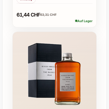
Feiertagen
Zu festlichen Anlässen wie Weihnachten,
61,44 CHF
Silvester oder Sommerabenden im
63,31 CHF
Garten
Auf Lager
Als Highlight bei privaten Feiern oder
gemütlichen Abenden mit Freunden
Für den Einsatz in gehobenen
Restaurants und in der gehobenen
Gastronomie
Zur Erweiterung eines hochwertigen
Weinkellers
Bei Firmenevents als exklusives Präsent
oder Aperitif
Warum Lagavulin 16 Jahre wählen?
Mit seiner ausgezeichneten Qualität, der
langjährigen Lagerung und dem
authentischen Geschmack ist dieser Single