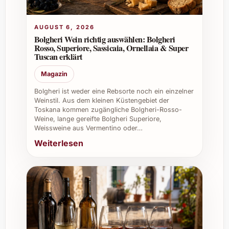
überdecken.
AUGUST 6, 2026
Gibt es besondere Lager- oder
Bolgheri Wein richtig auswählen: Bolgheri
Rosso, Superiore, Sassicaia, Ornellaia & Super
Serviertipps?
Tuscan erklärt
Lagavulin 16 sollte dunkel, kühl und stehend
Magazin
gelagert werden. Zum Servieren eignet sich
Bolgheri ist weder eine Rebsorte noch ein einzelner
ein Whiskyglas, das die Aromen gut zur
Weinstil. Aus dem kleinen Küstengebiet der
Geltung bringt.
Toskana kommen zugängliche Bolgheri-Rosso-
Weine, lange gereifte Bolgheri Superiore,
Weissweine aus Vermentino oder…
Abschliessende Tipps und Vorteile
Weiterlesen
Perfekt als exquisiter Begleiter bei
privaten Festen, Weihnachtsfeiern oder
Silvesterpartys
Ein exklusives Geschenk für Kunden,
Geschäftspartner oder Mitarbeiter bei
Firmenevents
Ideal auch für Sommerabende, wenn