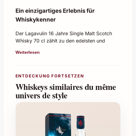
Ein einzigartiges Erlebnis für
Whiskykenner
Der Lagavulin 16 Jahre Single Malt Scotch
Whisky 70 cl zählt zu den edelsten und
authentischsten Whiskys aus der schottischen
Weiterlesen
Insel Islay. Seine reiche Tradition und
sorgfältige Reifung von 16 Jahren verleihen
ihm einen unvergleichlichen Charakter, der
ENTDECKUNG FORTSETZEN
Liebhaber und Sammler gleichermaßen
Whiskeys similaires du même
begeistert. Der intensive Rauch, die maritimen
Noten und die perfekte Ausgewogenheit von
univers de style
Süße und Würze machen diesen Whisky zu
einem wahren Genuss.
Charakter und Aromen
Farbe:
Tiefes Bernstein mit goldenen