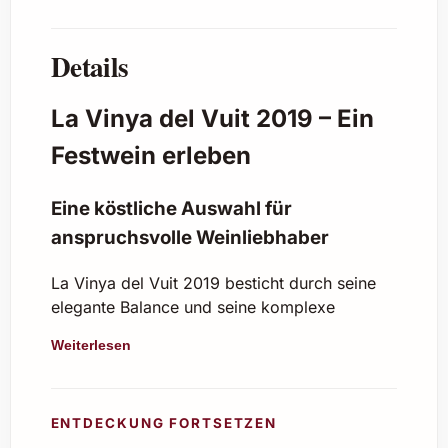
Details
La Vinya del Vuit 2019 – Ein
Festwein erleben
Eine köstliche Auswahl für
anspruchsvolle Weinliebhaber
La Vinya del Vuit 2019 besticht durch seine
elegante Balance und seine komplexe
Aromatik. Dieser Wein aus dem Jahrgang
Weiterlesen
2019 vereint eine feine Frucht mit dezenten
Holznoten, die ihm eine tiefgründige Struktur
und ein lang anhaltendes Finale verleihen. Mit
ENTDECKUNG FORTSETZEN
seiner intensiven rubinroten Farbe lädt er zum