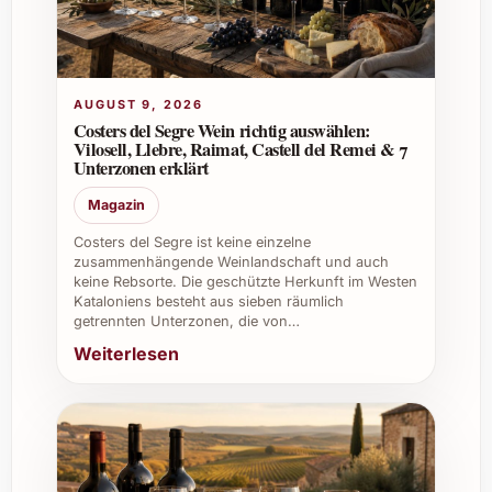
Wie lange ist der Wein nach dem Öffnen haltbar?
Nach dem Öffnen hält er sich etwa 3 bis
4 Tage im Kühlschrank, wenn er gut
AUGUST 9, 2026
verschlossen wird und behält dabei seine
Costers del Segre Wein richtig auswählen:
Vilosell, Llebre, Raimat, Castell del Remei & 7
Geschmackskomplexität.
Unterzonen erklärt
Magazin
Kann man La Vinya del Vuit 2019 auch online
Costers del Segre ist keine einzelne
bestellen?
zusammenhängende Weinlandschaft und auch
keine Rebsorte. Die geschützte Herkunft im Westen
Ja, viele Händler und spezialisierte
Kataloniens besteht aus sieben räumlich
Weinshops bieten ihn online an, wodurch
getrennten Unterzonen, die von…
eine bequeme Lieferung direkt nach
Weiterlesen
Hause gewährleistet ist.
Tipps und Vorteile für den vielseitigen
Einsatz