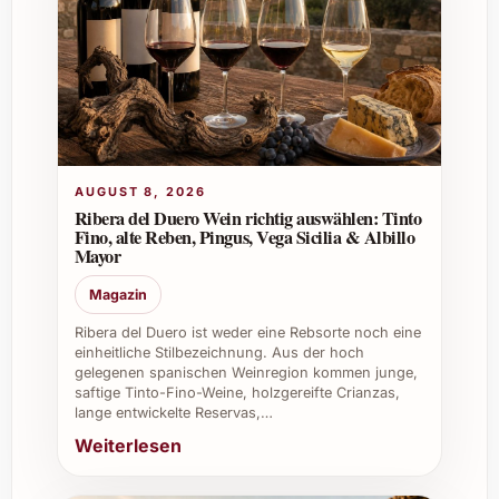
Private Feiern:
Dank seiner
harmonischen Aromen ist La Vinya del
Vuit 2019 ein festlicher Begleiter für
Geburtstage, Weihnachten oder
Silvester.
Sommerfeste & Grillpartys:
Seine
AUGUST 8, 2026
Vielseitigkeit macht ihn perfekt für
Ribera del Duero Wein richtig auswählen: Tinto
gesellige Stunden im Freien.
Fino, alte Reben, Pingus, Vega Sicilia & Albillo
Catering & Gastronomie:
In Restaurants
Mayor
oder bei Events sorgt er für ein hohes
Magazin
Qualitätsniveau und begeistert Gäste mit
Charakter.
Ribera del Duero ist weder eine Rebsorte noch eine
einheitliche Stilbezeichnung. Aus der hoch
Weinkeller & Sammlungen:
Eine
gelegenen spanischen Weinregion kommen junge,
hervorragende Ergänzung für
saftige Tinto-Fino-Weine, holzgereifte Crianzas,
Liebhaber, die besondere Jahrgänge
lange entwickelte Reservas,…
schätzen und lagern möchten.
Weiterlesen
Firmenevents & Geschenke:
Als edles
Geschenk hinterlässt er einen