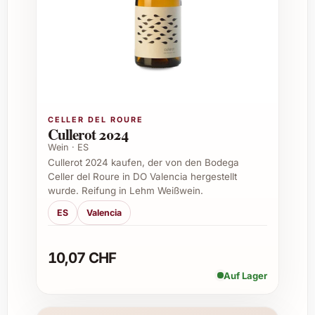
FAQ zu La Vinya del Vuit 2019
Welche Speisen passen besonders gut zu La Vinya
del Vuit 2019?
Der Wein harmoniert ideal mit kräftigen
CELLER DEL ROURE
Fleischgerichten wie Lamm oder Rind,
Cullerot 2024
Pilzrisotto, aber auch zu gereiftem Käse
Wein · ES
Cullerot 2024 kaufen, der von den Bodega
und dunkler Schokolade.
Celler del Roure in DO Valencia hergestellt
wurde. Reifung in Lehm Weißwein.
ES
Valencia
Für wie lange ist der Wein lagerfähig?
La Vinya del Vuit 2019 kann bei
10,07 CHF
optimalen Lagerbedingungen bis zu 8
Auf Lager
Jahre an Komplexität gewinnen, sollte
jedoch innerhalb der nächsten 5 Jahre