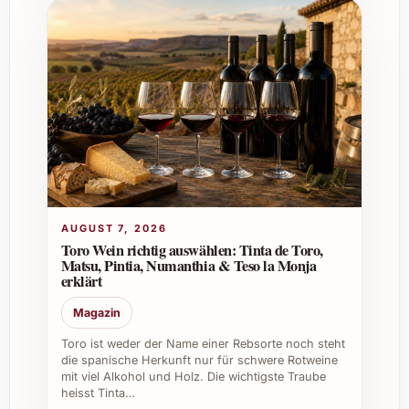
bleibenden Eindruck und repräsentiert
einen geschmackvollen Stil.
Bestellen Sie La Vinya del Vuit 2019 jetzt und
erleben Sie einen Wein, der mit seiner
vielfarbigen Aromatik und Eleganz überzeugt.
Er ist der perfekte Begleiter, um besondere
Momente noch unvergesslicher zu machen.
AUGUST 7, 2026
Toro Wein richtig auswählen: Tinta de Toro,
Matsu, Pintia, Numanthia & Teso la Monja
erklärt
Magazin
Toro ist weder der Name einer Rebsorte noch steht
die spanische Herkunft nur für schwere Rotweine
mit viel Alkohol und Holz. Die wichtigste Traube
heisst Tinta…