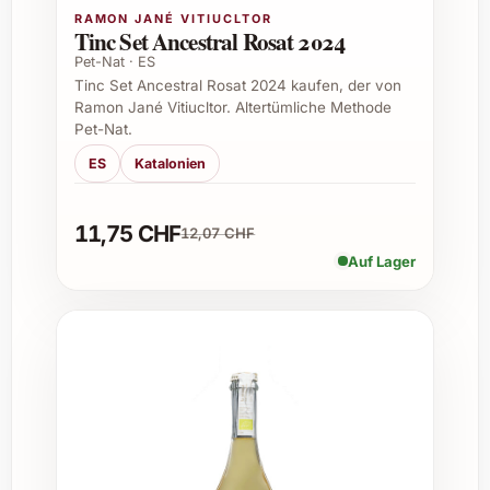
Feine Perlage mit angenehmer
RAMON JANÉ VITIUCLTOR
Tinc Set Ancestral Rosat 2024
Mineralität
Pet-Nat · ES
Idealer Begleiter zu Meeresfrüchten,
Tinc Set Ancestral Rosat 2024 kaufen, der von
Tapas und kräftigem Käse
Ramon Jané Vitiucltor. Altertümliche Methode
Pet-Nat.
Empfohlene Gelegenheiten zum
ES
Katalonien
Verschenken:
Geburtstagsfeiern und Jubiläen
11,75 CHF
12,07 CHF
Weihnachts- und Neujahrsfeste
Auf Lager
Hochzeiten und Taufen
Einladungen zu Sommerfesten und
Gartenpartys
Geschäftliche Anlässe wie Firmenfeiern
oder Kundengeschenke
Gönnen Sie sich oder Ihren Liebsten einen
Genussmoment der besonderen Art und