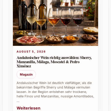
Sommerpartys und Aperitif-Runden.
Kann man den Wein auch als Geschenk
nutzen?
Absolut, dank seines eleganten Auftritts und
der besonderen Herstellungsweise ist er ein
edles und geschätztes Präsent.
AUGUST 5, 2026
Ist der Wein vegan oder biologisch
Andalusischer Wein richtig auswählen: Sherry,
hergestellt?
Manzanilla, Málaga, Moscatel & Pedro
Ximénez
Bitte informieren Sie sich bei Ihrem Händler
Magazin
oder Produzenten, da je nach Jahrgang
unterschiedliche Produktionsarten zur
Andalusischer Wein ist deutlich vielfältiger, als die
bekannten Begriffe Sherry und Málaga vermuten
Anwendung kommen können.
lassen. In der Region entstehen sehr trockene,
helle Finos und Manzanillas, nussige Amontillados,
Praktische Anwendung und Vorteile
…
Weiterlesen