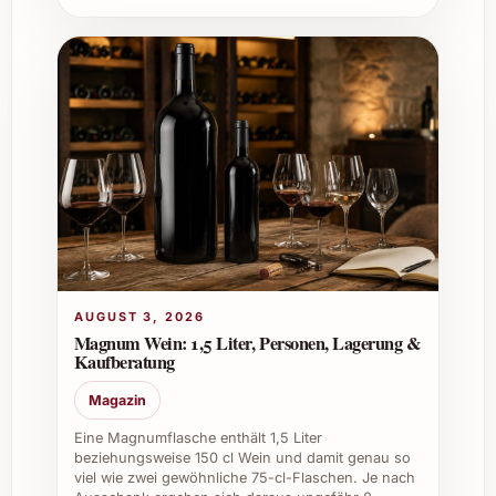
Für private Feiern: Verleiht Ihrem Fest
einen festlichen Glanz mit
unverwechselbarem Geschmack.
Firmenfeiern und Events: Ideal um
stilvoll Kunden und Mitarbeitende zu
begeistern.
Gastronomie und Catering: Mit seinem
besonderen Herstellungsverfahren
überzeugt er anspruchsvolle Gäste.
Weinkeller: Eine exquisite Bereicherung
für Sammler und Liebhaber besonderer
Schaumweine.
Feiertage wie Weihnachten und
AUGUST 3, 2026
Magnum Wein: 1,5 Liter, Personen, Lagerung &
Silvester: Bringt Schwung und festliche
Kaufberatung
Stimmung auf den Tisch.
Magazin
Eine Magnumflasche enthält 1,5 Liter
Erleben Sie die lebendige Frische und
beziehungsweise 150 cl Wein und damit genau so
aussergewöhnliche Qualität von La Salada
viel wie zwei gewöhnliche 75-cl-Flaschen. Je nach