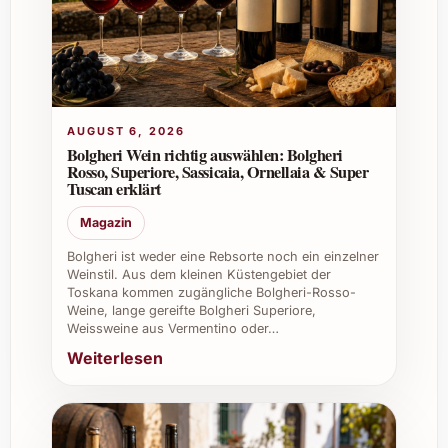
besonders geeignet?
Er harmoniert ausgezeichnet mit
Meeresfrüchten, Tapas, leichten Salaten und
zartem Käse wie Ziegen- oder Camembert.
AUGUST 6, 2026
Bolgheri Wein richtig auswählen: Bolgheri
Wie serviert man La Salada Roig Boig
Rosso, Superiore, Sassicaia, Ornellaia & Super
Ancestral ideal?
Tuscan erklärt
Gläser sollten schlank und hoch sein, damit
Magazin
die feinen Perlen lange sichtbar bleiben. Die
Bolgheri ist weder eine Rebsorte noch ein einzelner
Trinktemperatur idealerweise bei 6-8 °C.
Weinstil. Aus dem kleinen Küstengebiet der
Toskana kommen zugängliche Bolgheri-Rosso-
Weine, lange gereifte Bolgheri Superiore,
Welche Anlässe sind besonders geeignet,
Weissweine aus Vermentino oder…
um diesen Wein zu geniessen?
Weiterlesen
Er eignet sich hervorragend für festliche
Anlässe wie Hochzeiten, Geburtstage,
Weihnachtsfeiern, aber auch für entspannte