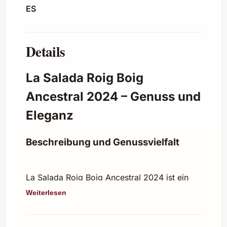
ES
Details
La Salada Roig Boig
Ancestral 2024 – Genuss und
Eleganz
Beschreibung und Genussvielfalt
La Salada Roig Boig Ancestral 2024 ist ein
aussergewöhnlicher Schaumwein aus
Weiterlesen
Spanien, der mit seiner Ancestral-Methode
hergestellt wird – eine traditionelle
Flaschengärung, die ihm ein natürliches,