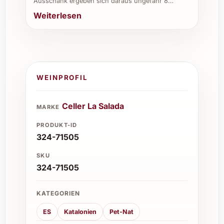
Roig Boig Ancestral 2024 – ein Wein, der
Ausschank ergeben sich daraus ungefähr 8…
Genussmomente auf unverwechselbare Weise
Weiterlesen
bereichert.
WEINPROFIL
Celler La Salada
MARKE
PRODUKT-ID
324-71505
SKU
324-71505
KATEGORIEN
ES
Katalonien
Pet-Nat