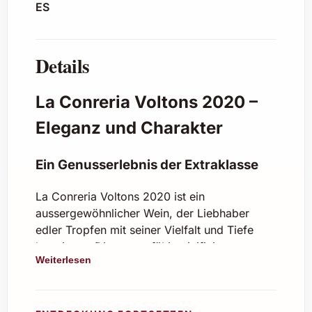
ES
Details
La Conreria Voltons 2020 –
Eleganz und Charakter
Ein Genusserlebnis der Extraklasse
La Conreria Voltons 2020 ist ein
aussergewöhnlicher Wein, der Liebhaber
edler Tropfen mit seiner Vielfalt und Tiefe
begeistert. Diese sorgfältig vinifizierte
Weiterlesen
Komposition zeigt eindrucksvoll die
Rebsortenvielfalt und Terroirtypizität, die das
Weingut La Conreria so erfolgreich machen.