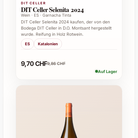
DIT CELLER
DIT Celler Selenita 2024
Empfohlene Einsatzmöglichkeiten
Wein · ES · Garnacha Tinta
Dank seines vielschichtigen
DIT Celler Selenita 2024 kaufen, der von den
Bodega DIT Celler in D.O. Montsant hergestellt
Geschmacksprofils eignet sich La Conreria
wurde. Reifung in Holz Rotwein.
Voltons 2020 hervorragend zu verschiedenen
Gelegenheiten:
ES
Katalonien
Zum genussvollen Abendessen mit
9,70 CHF
rotem Fleisch, Wild oder reifem Käse
9,86 CHF
Ideal als Geschenk zu Geburtstagen,
Auf Lager
Jubiläen oder als Delikatesse zu
Weihnachten
Perfekt für entspannte Sommerabende
auf der Terrasse
Ein Highlight für besondere Festessen
und festliche Events
Auch sehr gut geeignet für exklusive
Firmenevents und Catering