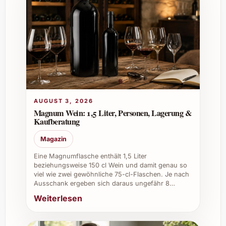
Firmenevents:
Als repräsentativer Wein
hinterlässt er einen bleibenden Eindruck
bei Kunden und Partnern.
Weinkeller:
Eine lohnenswerte
Investition für Sammler und
Enthusiasten, die Qualität schätzen.
La Conreria Voltons 2020 ist mehr als nur ein
Wein – er erzählt Geschichten von
AUGUST 3, 2026
Handwerkskunst, Leidenschaft und
Magnum Wein: 1,5 Liter, Personen, Lagerung &
unvergleichlicher Qualität. Gönnen Sie sich
Kaufberatung
diesen edlen Tropfen und erleben Sie
Magazin
unvergessliche Genussmomente.
Eine Magnumflasche enthält 1,5 Liter
beziehungsweise 150 cl Wein und damit genau so
viel wie zwei gewöhnliche 75-cl-Flaschen. Je nach
Ausschank ergeben sich daraus ungefähr 8…
Weiterlesen