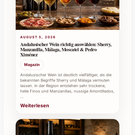
Weinhandlungen als auch online erhältlich,
was den Erwerb bequem und einfach macht.
Tipps und Vorteile für private und
berufliche Nutzung
AUGUST 5, 2026
Andalusischer Wein richtig auswählen: Sherry,
La Conreria Voltons 2020 überzeugt durch
Manzanilla, Málaga, Moscatel & Pedro
seine Vielseitigkeit sowohl im privaten als
Ximénez
auch im professionellen Bereich:
Magazin
Private Feiern:
Perfekter Begleiter für
Andalusischer Wein ist deutlich vielfältiger, als die
Geburtstage, Weihnachtsessen oder
bekannten Begriffe Sherry und Málaga vermuten
Silvesterpartys.
lassen. In der Region entstehen sehr trockene,
helle Finos und Manzanillas, nussige Amontillados,
Sommerfeste:
Ein Genuss auf lauen
…
Abenden im Garten oder auf der
Weiterlesen
Terrasse.
Gastronomie & Catering:
Ansprechende Ergänzung zu Menüs in
Restaurants oder bei exklusiven Events.