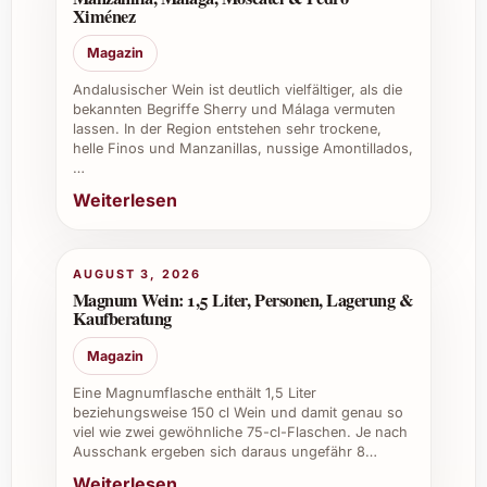
Ximénez
Geltung zu bringen.
Magazin
Wie offenbart sich der Charakter des Weins
am besten?
Andalusischer Wein ist deutlich vielfältiger, als die
bekannten Begriffe Sherry und Málaga vermuten
lassen. In der Region entstehen sehr trockene,
Nach kurzem Dekantieren zeigt der Wein
helle Finos und Manzanillas, nussige Amontillados,
seine volle Tiefe und bringt Struktur sowie
…
Finesse besonders gut zur Geltung.
Weiterlesen
Ist dieser Wein vegan oder biologisch
hergestellt?
AUGUST 3, 2026
Magnum Wein: 1,5 Liter, Personen, Lagerung &
Dieser Wein wird traditionell hergestellt,
Kaufberatung
Informationen zur biologischen oder veganen
Magazin
Produktion sind beim Hersteller direkt zu
erfragen.
Eine Magnumflasche enthält 1,5 Liter
beziehungsweise 150 cl Wein und damit genau so
viel wie zwei gewöhnliche 75-cl-Flaschen. Je nach
Warum lohnt es sich, Jaboulet Domaine De
Ausschank ergeben sich daraus ungefähr 8…
Roure 2022 zu bestellen?
Weiterlesen