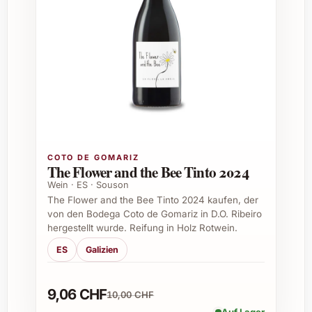
Mourvèdre
Alkoholgehalt:
ca. 14 % Vol.
Serviertemperatur:
16-18 °C
Empfohlene Lagerdauer:
bis zu 6
Jahre
Passt zu:
gegrilltem Fleisch, kräftigen
Käsesorten, mediterranen Gerichten und
Wild
Mit diesem Wein holen Sie sich ein Stück
COTO DE GOMARIZ
französische Lebensart ins Glas. Seine
The Flower and the Bee Tinto 2024
Vielseitigkeit macht ihn zum perfekten
Wein · ES · Souson
Begleiter für gesellige Abende oder festliche
The Flower and the Bee Tinto 2024 kaufen, der
Anlässe.
von den Bodega Coto de Gomariz in D.O. Ribeiro
hergestellt wurde. Reifung in Holz Rotwein.
Geeignete Anlässe zum Verschenken von
ES
Galizien
Jaboulet Domaine De Roure 2022
9,06 CHF
Geburtstagsfeiern im Familien- oder
10,00 CHF
Freundeskreis