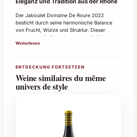
Eleganz und Tradition aus der Rhône
Der Jaboulet Domaine De Roure 2022
besticht durch seine harmonische Balance
von Frucht, Würze und Struktur. Dieser
charaktervolle Rotwein aus der südlichen
Weiterlesen
Rhône überzeugt mit einer komplexen
Aromenpalette, welche Noten von reifen
dunklen Beeren, Kräutern der Provence und
einem Hauch von Vanille vereint. Die
ENTDECKUNG FORTSETZEN
sorgfältige Auswahl der Trauben sowie die
Weine similaires du même
schonende Verarbeitung garantieren ein
univers de style
vollmundiges Trinkerlebnis mit einem langen,
samtigen Abgang.
Eigenschaften und Genusstipps
Herkunft:
Côtes du Rhône, Frankreich
Rebsorten:
Syrah, Grenache,