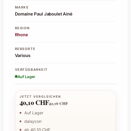
MARKE
Domaine Paul Jaboulet Ainé
REGION
Rhone
REBSORTE
Various
VERFÜGBARKEIT
Auf Lager
JETZT VERGLEICHEN
40,10 CHF
42,16 CHF
Auf Lager
daisycon
ab 40,10 CHF