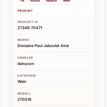
FR
Rhone
Various
Wein
abzurunden.
In Restaurants ein attraktives Highlight
PRODUKT
für Gäste, die französische Weine
schätzen.
PRODUKT-ID
Im Weinkeller eine wertvolle Ergänzung
27348-70471
für anspruchsvolle Sammler.
MARKE
Domaine Paul Jaboulet Ainé
HÄNDLER
daisycon
KATEGORIE
Wein
MODELL
270018