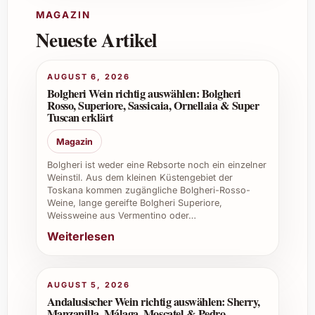
MAGAZIN
Ist dieser Wein auch für besondere Anlässe
Neueste Artikel
geeignet?
AUGUST 6, 2026
Ja, seine Eleganz und Komplexität machen
Bolgheri Wein richtig auswählen: Bolgheri
ihn zu einem idealen Wein für Feste, Jubiläen
Rosso, Superiore, Sassicaia, Ornellaia & Super
oder als Geschenk für Weinliebhaber.
Tuscan erklärt
Magazin
Wie lange kann man den Wein nach dem
Kauf lagern?
Bolgheri ist weder eine Rebsorte noch ein einzelner
Weinstil. Aus dem kleinen Küstengebiet der
Toskana kommen zugängliche Bolgheri-Rosso-
Im optimalen Kellerumfeld kann der 2022er
Weine, lange gereifte Bolgheri Superiore,
bis zu sechs Jahre reifen und dabei weiter an
Weissweine aus Vermentino oder…
Komplexität gewinnen.
Weiterlesen
Welche Trinktemperatur empfiehlst du?
AUGUST 5, 2026
Der Wein sollte leicht kühl bei 16-18 °C
Andalusischer Wein richtig auswählen: Sherry,
serviert werden, um die Aromen voll zur
Manzanilla, Málaga, Moscatel & Pedro