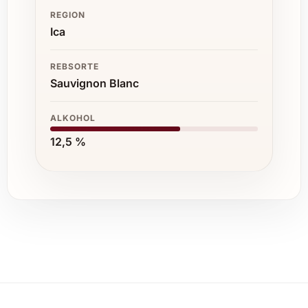
für geschäftliche Veranstaltungen oder als
REGION
Dankeschön für Kunden und
Ica
Geschäftspartner.
REBSORTE
Weinkeller
Sauvignon Blanc
Wer seine Kollektion mit einem frischen und
lebendigen Weißwein bereichern möchte,
ALKOHOL
findet mit diesem Wein eine attraktive
12,5 %
Ergänzung.
Ergreifen Sie die Gelegenheit, den Intipalka
Sauvignon Blanc 2025 zu bestellen und sich
von seinem harmonischen Wesen verzaubern
zu lassen – ein Wein, der Lebensfreude ins
Glas bringt und perfekte Momente bereichert!