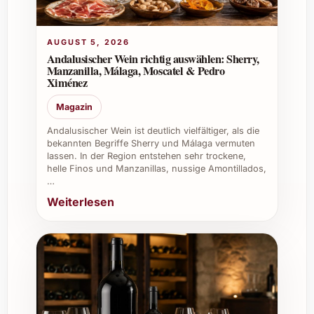
Herkunft: Intipalka, Peru
Ausbau: Kühl kontrollierte Gärung im
Edelstahltank
AUGUST 5, 2026
Flaschenvolumen: 0.75 Liter
Andalusischer Wein richtig auswählen: Sherry,
Empfohlene Trinktemperatur: 8-10 °C
Manzanilla, Málaga, Moscatel & Pedro
Ximénez
Ideale Kombinationen und Anlässe
Magazin
Der Intipalka Sauvignon Blanc 2025 passt
Andalusischer Wein ist deutlich vielfältiger, als die
bekannten Begriffe Sherry und Málaga vermuten
hervorragend zu:
lassen. In der Region entstehen sehr trockene,
helle Finos und Manzanillas, nussige Amontillados,
Leichten Vorspeisen wie Salaten,
…
Antipasti und Meeresfrüchten
Weiterlesen
Frischen Fischgerichten oder gegrilltem
Gemüse
Asiatischer Küche mit leichter Würze
Geselligen Sommerfesten, Picknicks und
Grillabenden
Besonders gut geeignet ist er als Geschenk