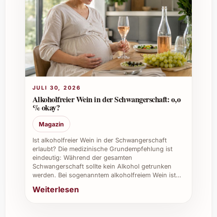
2. Wie sollte dieser Wein gelagert werden?
Optimal lagert man ihn kühl, dunkel und
liegend bei einer Temperatur von etwa 12-15
°C, um seine Frische und Fruchtaromen zu
bewahren.
JULI 30, 2026
3. Für welchen Anlass eignet sich der
Alkoholfreier Wein in der Schwangerschaft: 0,0
Intipalka Sauvignon Blanc 2025 am besten?
% okay?
Magazin
Er ist vielseitig einsetzbar für gesellige
Abende, Sommerpartys, festliche Anlässe
Ist alkoholfreier Wein in der Schwangerschaft
erlaubt? Die medizinische Grundempfehlung ist
oder als stilvolles Geschenk.
eindeutig: Während der gesamten
Schwangerschaft sollte kein Alkohol getrunken
4. Passt dieser Wein zu einem Apéro oder
werden. Bei sogenanntem alkoholfreiem Wein ist…
zu vollständigen Menüs?
Weiterlesen
Dank seiner Frische ist er sowohl als Aperitif