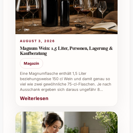
zu verschiedensten Anlässen, darunter:
Geburtstage
Hochzeiten
Firmenanlässe und Kundengeschenke
Weihnachts- und Neujahrsfeiern
AUGUST 3, 2026
Magnum Wein: 1,5 Liter, Personen, Lagerung &
FAQ – Häufig gestellte Fragen zu
Kaufberatung
Intipalka Sauvignon Blanc 2025
Magazin
1. Was macht den Intipalka Sauvignon Blanc
Eine Magnumflasche enthält 1,5 Liter
beziehungsweise 150 cl Wein und damit genau so
2025 besonders?
viel wie zwei gewöhnliche 75-cl-Flaschen. Je nach
Ausschank ergeben sich daraus ungefähr 8…
Seine Frische und Aromatik sowie die
Weiterlesen
schonende Verarbeitung heben diesen Wein
hervor. Er kombiniert typische Sauvignon
Blanc-Noten mit einer feinen Mineralität, die
aus der speziellen Terroir-Lage von Intipalka
stammt.