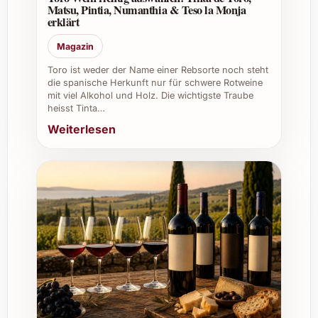
Matsu, Pintia, Numanthia & Teso la Monja
Woher stammt der Wein?
erklärt
Er kommt aus einer traditionsreichen
Magazin
spanischen Region, bekannt für Weine der
Toro ist weder der Name einer Rebsorte noch steht
Tempranillo-Traube mit Charakter und
die spanische Herkunft nur für schwere Rotweine
Persönlichkeit.
mit viel Alkohol und Holz. Die wichtigste Traube
heisst Tinta…
Weiterlesen
Welche Vorteile bietet der Wein für den
beruflichen Gebrauch?
Er ist ein hochwertiger Tropfen für
Restaurants, Weinbars und Catering, der
Kunden überzeugt und Weinkarten bereichert.
Seine Vielseitigkeit und die hohe Qualität
machen ihn zu einem starken Angebot bei
Firmenevents und als edles Geschenk.
Individuelle Tipps und Vorteile für
verschiedene Anlässe