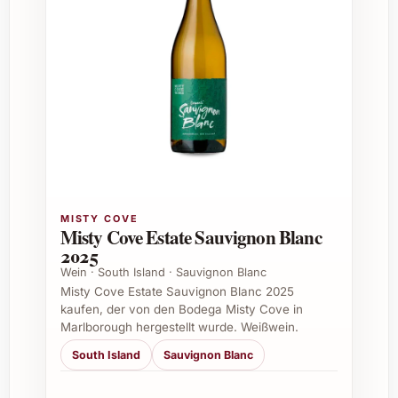
Rebsorte:
Tempranillo
Jahrgang:
2023
Farbe:
Intensives Rubinrot
Aromen:
Schwarze Kirschen,
Brombeeren, Tabak und Vanille
Geschmack:
Vollmundig, samtig,
harmonische Tanninstruktur
Alkoholgehalt:
Ca. 13,5 % Vol.
Passende Anlässe zum Genießen und
MISTY COVE
Verschenken
Misty Cove Estate Sauvignon Blanc
2025
Der Hermanos Hernáiz El Pedal Tempranillo
Wein · South Island · Sauvignon Blanc
2023 ist ideal für viele Gelegenheiten:
Misty Cove Estate Sauvignon Blanc 2025
kaufen, der von den Bodega Misty Cove in
Feierliche Dinner mit Freunden und
Marlborough hergestellt wurde. Weißwein.
Familie
South Island
Sauvignon Blanc
Als stilvolles Geschenk zu Geburtstagen
oder Jubiläen