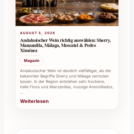
Geschäftspartnern und Gästen dank
seiner exklusiven Herkunft und Qualität.
Weinkeller:
Für Sammler ist der 2023er
Jahrgang eine wertvolle Ergänzung, die
mit der Zeit an Komplexität gewinnt.
AUGUST 5, 2026
Andalusischer Wein richtig auswählen: Sherry,
Warten Sie nicht länger und gönnen Sie sich
Manzanilla, Málaga, Moscatel & Pedro
den Hermanos Hernáiz El Pedal Tempranillo
Ximénez
2023 – ein Wein, der jeden Schluck zu einem
Magazin
besonderen Erlebnis macht!
Andalusischer Wein ist deutlich vielfältiger, als die
bekannten Begriffe Sherry und Málaga vermuten
lassen. In der Region entstehen sehr trockene,
helle Finos und Manzanillas, nussige Amontillados,
…
Weiterlesen