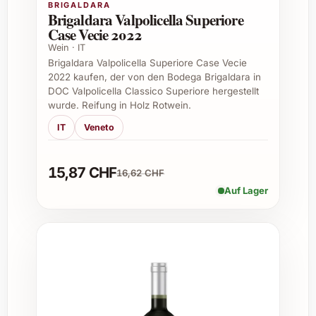
BRIGALDARA
Brigaldara Valpolicella Superiore
Häufig gestellte Fragen (FAQ) zu Hermanos
Case Vecie 2022
Hernáiz El Pedal Tempranillo 2023
Wein · IT
Brigaldara Valpolicella Superiore Case Vecie
Was macht den Hermanos Hernáiz El Pedal
2022 kaufen, der von den Bodega Brigaldara in
Tempranillo 2023 besonders?
DOC Valpolicella Classico Superiore hergestellt
wurde. Reifung in Holz Rotwein.
Er zeichnet sich durch seine harmonische
IT
Veneto
Kombination von Fruchtigkeit, Würze und
einer samtigen Textur aus, die typisch für
15,87 CHF
16,62 CHF
hochwertige Tempranillo-Weine ist. Jede
Flasche widerspiegelt die sorgfältige
Auf Lager
Verarbeitung und das Terroir seiner Herkunft.
Wie lange kann man diesen Wein lagern?
Der Wein kann bei optimalen Bedingungen 5
bis 7 Jahre gelagert werden. Er entwickelt
dabei noch komplexere Aromen und eine