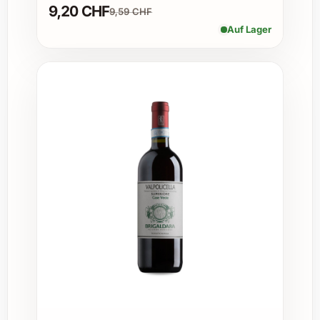
9,20 CHF
Weihnachts- und Silvesterfeiern
9,59 CHF
Sommerliche Grillabende und
Auf Lager
Gartenfeste
Firmenevents oder als Anerkennung für
Geschäftspartner
Geeignet für Weinliebhaber und
Sammler, die ihren Weinkeller erweitern
möchten
Vielseitigkeit im Einsatz
Dieser Rotwein passt hervorragend zu
herzhaften Gerichten wie gegrilltem Fleisch,
würzigem Käse oder mediterranen Speisen.
Auch als Begleiter eines gemütlichen Abends
auf der Terrasse oder als exklusives Highlight
bei Caterings und in der Gastronomie
hinterlässt der Hermanos Hernáiz El Pedal
Tempranillo 2023 einen bleibenden Eindruck.