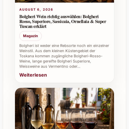
AUGUST 6, 2026
Private Feiern:
Durch seine
Bolgheri Wein richtig auswählen: Bolgheri
harmonische Ausgewogenheit eignet
Rosso, Superiore, Sassicaia, Ornellaia & Super
Tuscan erklärt
sich der Wein perfekt für festliche
Abende mit Familie und Freunden.
Magazin
Weihnachten und Silvester:
Ein
Bolgheri ist weder eine Rebsorte noch ein einzelner
eleganter Begleiter, der besonderen
Weinstil. Aus dem kleinen Küstengebiet der
Momenten die nötige Festlichkeit
Toskana kommen zugängliche Bolgheri-Rosso-
verleiht.
Weine, lange gereifte Bolgheri Superiore,
Weissweine aus Vermentino oder…
Sommerfeste & Grillabende:
Auch bei
warmen Temperaturen überzeugt er mit
Weiterlesen
seiner Fruchtigkeit und Frische.
Gastronomie & Restaurants:
Ideal für
den Einsatz auf der Weinkarte, da er
vielfältige Kombinationsmöglichkeiten
zu Speisen bietet.
Caterings & Firmenevents:
Ein Zeichen
von Wertschätzung bei