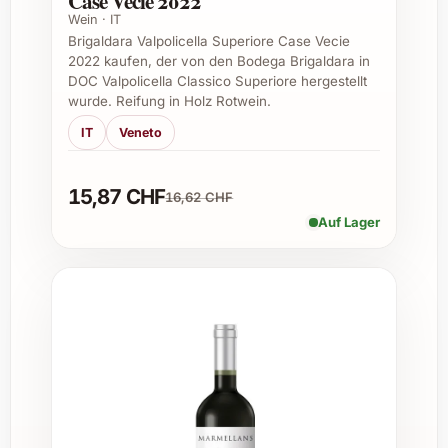
Case Vecie 2022
am besten lagern?
Wein · IT
Brigaldara Valpolicella Superiore Case Vecie
Der Wein sollte kühl, dunkel und liegend
2022 kaufen, der von den Bodega Brigaldara in
DOC Valpolicella Classico Superiore hergestellt
bei etwa 12-16 °C gelagert werden, um
wurde. Reifung in Holz Rotwein.
seine Frische und Aromen bestmöglich zu
IT
Veneto
erhalten.
15,87 CHF
16,62 CHF
Welche Speisen passen besonders gut zu diesem
Auf Lager
Weisswein?
Ideal kombiniert er sich mit frischen
Salaten, Fischgerichten, Meeresfrüchten,
hellem Geflügel und mediterran
gewürzten Speisen.
Ist der Wein für eine längere Lagerung geeignet?