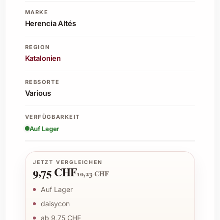
MARKE
Herencia Altés
REGION
Katalonien
REBSORTE
Various
VERFÜGBARKEIT
Auf Lager
JETZT VERGLEICHEN
9,75 CHF
10,23 CHF
Auf Lager
daisycon
ab 9,75 CHF