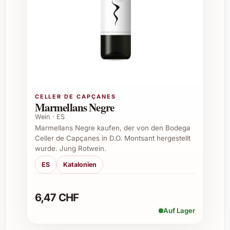
Herència Altés Garnatxa Blanca 2025 ist
eher für den zeitnahen Genuss konzipiert
und sollte innerhalb von 2-3 Jahren nach
Ernte getrunken werden, um seine
lebendige Frische zu bewahren.
CELLER DE CAPÇANES
Wie sollte man diesen Wein servieren?
Marmellans Negre
Wein · ES
Optimal serviert man ihn leicht gekühlt bei
Marmellans Negre kaufen, der von den Bodega
etwa 10-12 °C in einem schlanken
Celler de Capçanes in D.O. Montsant hergestellt
wurde. Jung Rotwein.
Weissweinglas, so können seine feinen
ES
Katalonien
Aromen am besten entfalten.
6,47 CHF
Hat der Wein einen biologischen oder nachhaltigen
Auf Lager
Anbau?