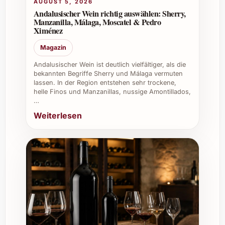
AUGUST 5, 2026
jeder Gelegenheit einen bleibenden Eindruck.
Andalusischer Wein richtig auswählen: Sherry,
Manzanilla, Málaga, Moscatel & Pedro
Private Anlässe:
Perfekt für festliche
Ximénez
Momente wie Weihnachten, Silvester,
Magazin
Sommerfeste oder gemütliche Abende
mit Freunden.
Andalusischer Wein ist deutlich vielfältiger, als die
Gastronomie & Catering:
Ein
bekannten Begriffe Sherry und Málaga vermuten
lassen. In der Region entstehen sehr trockene,
vielseitiger Weisswein, der das Menü
helle Finos und Manzanillas, nussige Amontillados,
ergänzt und Gästen ein unvergessliches
…
Geschmackserlebnis bietet.
Weiterlesen
Firmenevents & Geschenke:
Als edles
Präsent stärkt er Geschäftsbeziehungen
und ist ein geschätzter Begleiter bei
Networking-Anlässen.
Weinkeller:
Eine wertvolle Bereicherung
für Liebhaber, die ihren Bestand mit
erlesenen Weinen ausbauen möchten.
Bestellen Sie Herència Altés Garnatxa Blanca