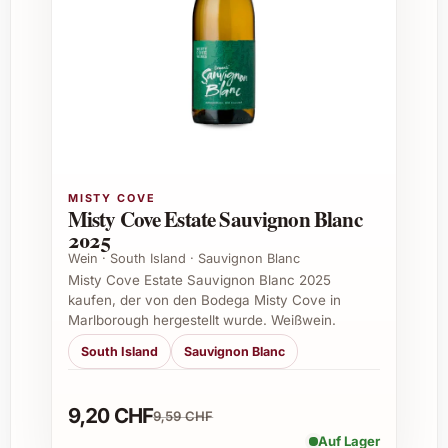
Rund und harmonisch im Abgang
Vielfältige Einsatzmöglichkeiten
Der Herència Altés Garnatxa Blanca 2025
eignet sich ideal für unterschiedlichste
Anlässe. Sein leichter und dennoch voller
Geschmack macht ihn zum perfekten
MISTY COVE
Begleiter für:
Misty Cove Estate Sauvignon Blanc
2025
Sommerliche Grillabende
Wein · South Island · Sauvignon Blanc
Feine Vorspeisen und leichte
Misty Cove Estate Sauvignon Blanc 2025
Hauptgerichte wie Meeresfrüchte oder
kaufen, der von den Bodega Misty Cove in
mediterrane Küche
Marlborough hergestellt wurde. Weißwein.
Gesellige Anlässe im privaten Kreis, zum
South Island
Sauvignon Blanc
Beispiel Geburtstagsfeiern oder
Gartenpartys
9,20 CHF
Exklusive Firmenevents und Caterings
9,59 CHF
Auf Lager