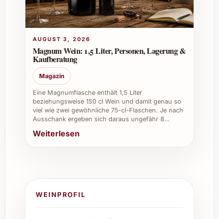
2025 und geniessen Sie einen frischen,
charaktervollen Weisswein, der jede
Gelegenheit mit mediterranem Flair
bereichert. Erleben Sie unvergleichlichen
AUGUST 3, 2026
Trinkspass und überraschen Sie Familie,
Magnum Wein: 1,5 Liter, Personen, Lagerung &
Kaufberatung
Freunde und Geschäftspartner mit diesem
wunderbaren Tropfen!
Magazin
Eine Magnumflasche enthält 1,5 Liter
beziehungsweise 150 cl Wein und damit genau so
viel wie zwei gewöhnliche 75-cl-Flaschen. Je nach
Ausschank ergeben sich daraus ungefähr 8…
Weiterlesen
WEINPROFIL