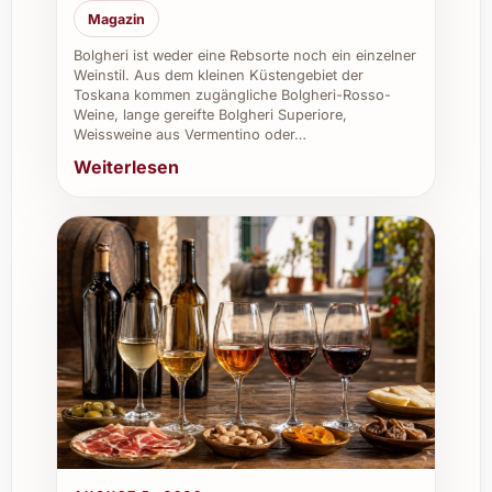
harmonieren ausgezeichnet mit diesem
Magazin
frischen Weisswein.
Bolgheri ist weder eine Rebsorte noch ein einzelner
Weinstil. Aus dem kleinen Küstengebiet der
Toskana kommen zugängliche Bolgheri-Rosso-
Kann Herència Altés Garnatxa Blanca 2025 auch
Weine, lange gereifte Bolgheri Superiore,
gekühlt gelagert werden?
Weissweine aus Vermentino oder…
Weiterlesen
Ja, für den kurzfristigen Genuss empfiehlt
sich eine Kühlung im Kühlschrank auf ca.
8-10 °C, vor dem Servieren aber um ein
paar Grad ansteigen lassen.
Individuelle
Verwendungsmöglichkeiten &
Vorteile
Ob privat oder beruflich – der Herència Altés
Garnatxa Blanca 2025 hinterlässt bei fast